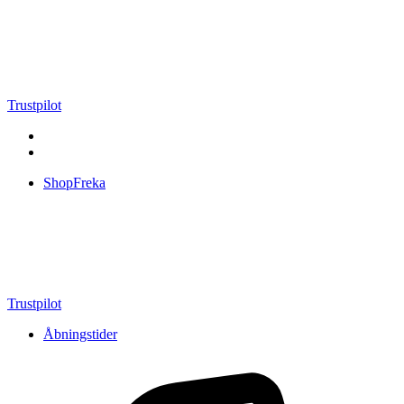
Videre
til
indhold
Trustpilot
ShopFreka
Trustpilot
Åbningstider