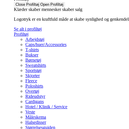
Close Profiltøj
Open Profiltøj
Klæder skaber mennesker skaber salg
Logotryk er en kraftfuld måde at skabe synlighed og genkendelse f
Se alt i profiltøj
Profiltøj
Arbejdstøj
Caps/huer/Accessories
T-shirts
Bukser
Børnetøj
Sweatshirts
Sportstøj
Skjorter
Fleece
Poloshirts
Overtøj
Rideudstyr
Cardigans
Hotel / Klinik / Service
Veste
Måleskema
Halsedisser
Størrelsesguiden