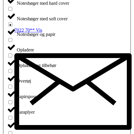
Notesbøger med hard cover
Notesbøger med soft cover
7022 70** Vis
Notesbøger og papir
Opladere
Oplukker og tilbehør
Overtøj
Papirsposer
Paraplyer
Pennesæt