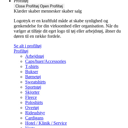
Profiltøj
Close Profiltøj
Open Profiltøj
Klæder skaber mennesker skaber salg
Logotryk er en kraftfuld måde at skabe synlighed og
genkendelse for din virksomhed eller organisation. Når du
vælger at tilføje dit eget logo til tøj eller arbejdstøj, åbner du
døren til en række fordele.
Se alt i profiltøj
Profiltøj
Arbejdstøj
Caps/huer/Accessories
T-shirts
Bukser
Børnetøj
Sweatshirts
Sportstøj
Skjorter
Fleece
Poloshirts
Overtøj
Rideudstyr
Cardigans
Hotel / Klinik / Service