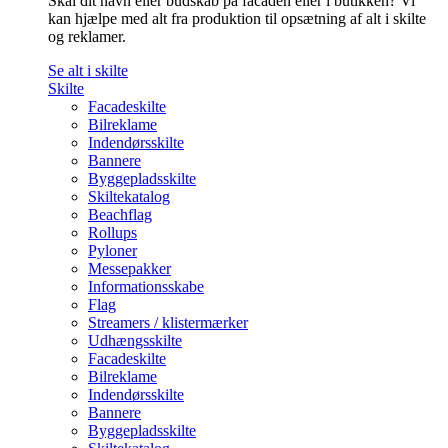
Skal dit navn eller budskab på facaden eller i butikken? Vi
kan hjælpe med alt fra produktion til opsætning af alt i skilte
og reklamer.
Se alt i skilte
Skilte
Facadeskilte
Bilreklame
Indendørsskilte
Bannere
Byggepladsskilte
Skiltekatalog
Beachflag
Rollups
Pyloner
Messepakker
Informationsskabe
Flag
Streamers / klistermærker
Udhængsskilte
Facadeskilte
Bilreklame
Indendørsskilte
Bannere
Byggepladsskilte