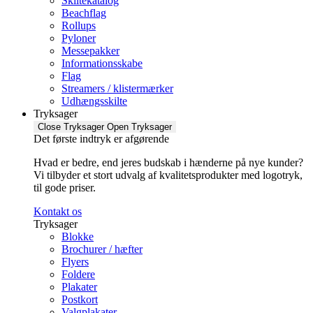
Skiltekatalog
Beachflag
Rollups
Pyloner
Messepakker
Informationsskabe
Flag
Streamers / klistermærker
Udhængsskilte
Tryksager
Close Tryksager
Open Tryksager
Det første indtryk er afgørende
Hvad er bedre, end jeres budskab i hænderne på nye kunder?
Vi tilbyder et stort udvalg af kvalitetsprodukter med logotryk,
til gode priser.
Kontakt os
Tryksager
Blokke
Brochurer / hæfter
Flyers
Foldere
Plakater
Postkort
Valgplakater