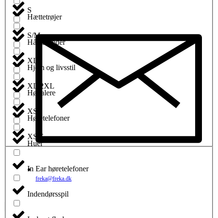
S
Hættetrøjer
S/M
Håndklæder
XL
Hjem og livsstil
XL/2XL
Højtalere
XS
Høretelefoner
XS/S
Huer
In Ear høretelefoner
freka@freka.dk
Indendørsspil