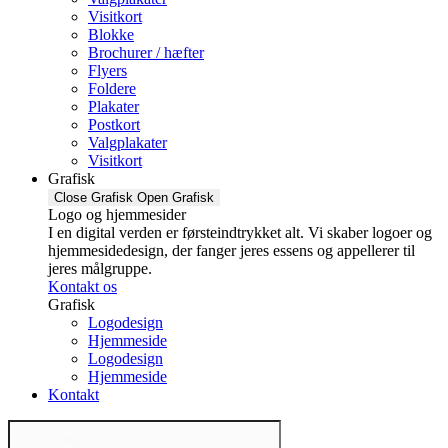
Visitkort
Blokke
Brochurer / hæfter
Flyers
Foldere
Plakater
Postkort
Valgplakater
Visitkort
Grafisk
Close Grafisk
Open Grafisk
Logo og hjemmesider
I en digital verden er førsteindtrykket alt. Vi skaber logoer og
hjemmesidedesign, der fanger jeres essens og appellerer til
jeres målgruppe.
Kontakt os
Grafisk
Logodesign
Hjemmeside
Logodesign
Hjemmeside
Kontakt
Products
search