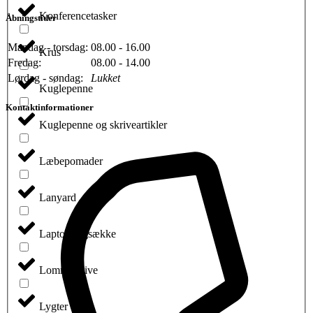
Konferencetasker
Åbningstider
Mandag - torsdag:
08.00 - 16.00
Krus
Fredag:
08.00 - 14.00
Lørdag - søndag:
Lukket
Kuglepenne
Kontaktinformationer
Kuglepenne og skriveartikler
Læbepomader
Lanyard
Laptop rygsække
Lommeknive
Lygter