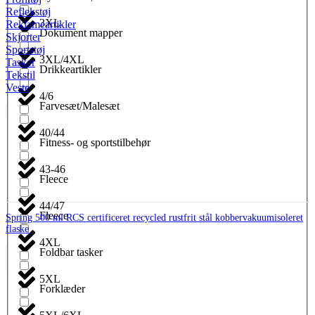
Reflekstøj
3XL
Reklameartikler
Dokument mapper
Skjorter
Sportstøj
3XL/4XL
Tasker
Drikkeartikler
Tekstil
Veste
4/6
Farvesæt/Malesæt
40/44
Fitness- og sportstilbehør
43-46
Fleece
44/47
Fleece
Spring 500 ml RCS certificeret recycled rustfrit stål kobbervakuumisoleret
flaske
4XL
Foldbar tasker
5XL
Forklæder