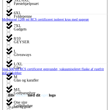
5XL/6XL
Førstehjælpssæt
6XL
Fyldepenne
Melbourne 1200 ml RCS certificeret isoleret krus med sugerør
7XL
Gadgets
8/10
GEYSER
L
Giveaways
L/XL
Glas
Vasa 500 ml RCS certificeret genvundet, vakuumisoleret flaske af rustfrit
stål og kobber
M
Glas og karafler
M/L
Golfparaplyer
Bliv
husket
med dit
eget
logo
One size
Grilltilbehør
Vi guider dig gerne.