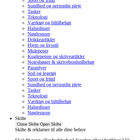
Sport og fritid
Sundhed og personlig pleje
Tasker
Teknologi
Værktøj og biltilbehør
Halsedisser
Nøglesnore
Drikkeartikler
Hjem og livsstil
Muleposer
Kuglepenne og skriveartikler
Notesbøger & skrivebordstilbehør
Paraplyer
Spil og legetøj
Sport og fritid
Sundhed og personlig pleje
Tasker
Teknologi
Værktøj og biltilbehør
Halsedisser
Nøglesnore
Skilte
Close Skilte
Open Skilte
Skilte & reklamer til alle dine behov