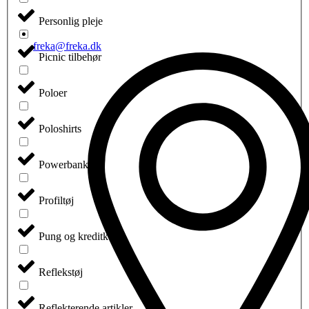
Personlig pleje
freka@freka.dk
Picnic tilbehør
Poloer
Poloshirts
Powerbanks
Profiltøj
Pung og kreditkort
Reflekstøj
Reflekterende artikler