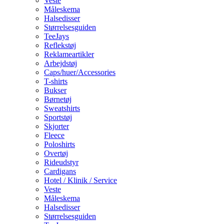
Veste
Måleskema
Halsedisser
Størrelsesguiden
TeeJays
Reflekstøj
Reklameartikler
Arbejdstøj
Caps/huer/Accessories
T-shirts
Bukser
Børnetøj
Sweatshirts
Sportstøj
Skjorter
Fleece
Poloshirts
Overtøj
Rideudstyr
Cardigans
Hotel / Klinik / Service
Veste
Måleskema
Halsedisser
Størrelsesguiden