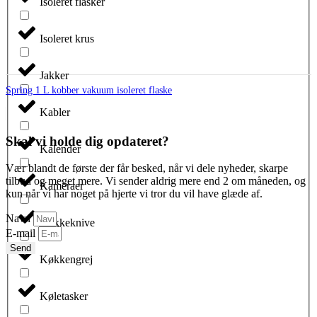
Isoleret flasker
Isoleret krus
Jakker
Spring 1 L kobber vakuum isoleret flaske
Kabler
Skal vi holde dig opdateret?
Kalender
Vær blandt de første der får besked, når vi dele nyheder, skarpe
tilbud og meget mere. Vi sender aldrig mere end 2 om måneden, og
Kameraer
kun når vi har noget på hjerte vi tror du vil have glæde af.
Navn
Kokkeknive
E-mail
Send
Køkkengrej
Køletasker