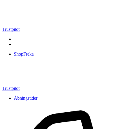
Videre
til
indhold
Trustpilot
ShopFreka
Trustpilot
Åbningstider