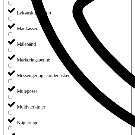
Lykønskningskort
Madkasser
Målebånd
Markeringspenne
Messenger og skuldertasker
Muleposer
Multiværktøjer
Nøgleringe