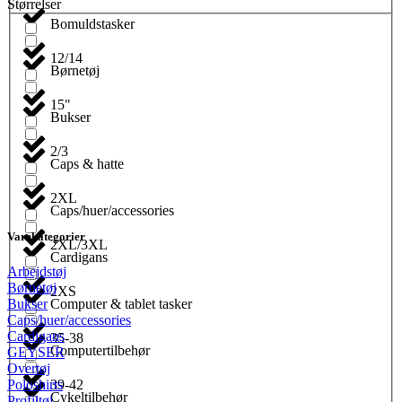
Størrelser
Bomuldstasker
12/14
Børnetøj
15"
Bukser
2/3
Caps & hatte
2XL
Caps/huer/accessories
Varekategorier
2XL/3XL
Cardigans
Arbejdstøj
Børnetøj
2XS
Computer & tablet tasker
Bukser
Caps/huer/accessories
Cardigans
35-38
Computertilbehør
GEYSER
Overtøj
39-42
Poloshirts
Cykeltilbehør
Profiltøj