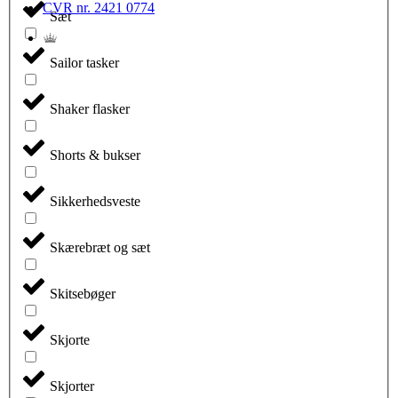
CVR nr. 2421 0774
Sæt
Sailor tasker
Shaker flasker
Shorts & bukser
Sikkerhedsveste
Skærebræt og sæt
Skitsebøger
Skjorte
Skjorter