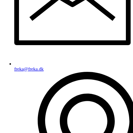
freka@freka.dk