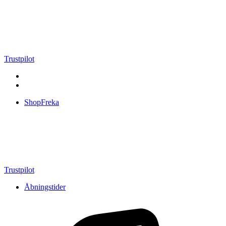
Videre
til
indhold
Trustpilot
ShopFreka
Trustpilot
Åbningstider