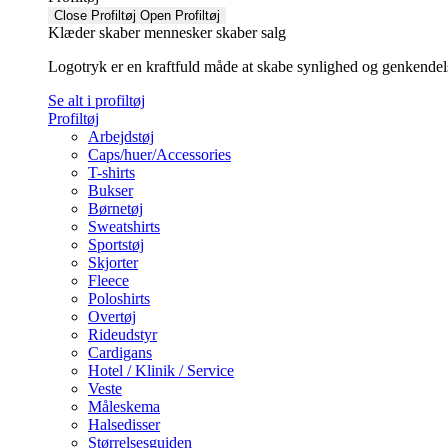
Close Profiltøj
Open Profiltøj
Klæder skaber mennesker skaber salg
Logotryk er en kraftfuld måde at skabe synlighed og genkendelse f
Se alt i profiltøj
Profiltøj
Arbejdstøj
Caps/huer/Accessories
T-shirts
Bukser
Børnetøj
Sweatshirts
Sportstøj
Skjorter
Fleece
Poloshirts
Overtøj
Rideudstyr
Cardigans
Hotel / Klinik / Service
Veste
Måleskema
Halsedisser
Størrelsesguiden