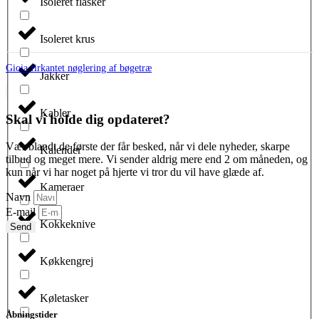
Isoleret flasker
Isoleret krus
Gioia firkantet nøglering af bøgetræ
Jakker
Kabler
Skal vi holde dig opdateret?
Vær blandt de første der får besked, når vi dele nyheder, skarpe
Kalender
tilbud og meget mere. Vi sender aldrig mere end 2 om måneden, og
kun når vi har noget på hjerte vi tror du vil have glæde af.
Kameraer
Navn
E-mail
Kokkeknive
Send
Køkkengrej
Køletasker
Åbningstider