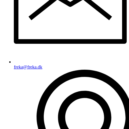
freka@freka.dk