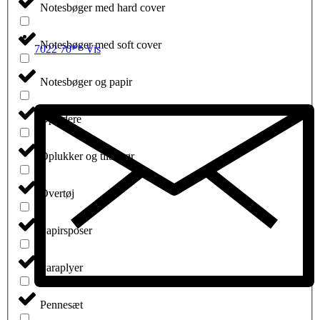
Notesbøger med hard cover
Notesbøger med soft cover
7022 70** Vis
Notesbøger og papir
Opladere
Oplukker og tilbehør
Overtøj
Papirsposer
Paraplyer
Pennesæt