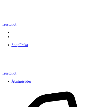
Videre
til
indhold
Trustpilot
ShopFreka
Trustpilot
Åbningstider