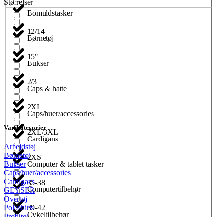
Størrelser
Bomuldstasker
12/14
Børnetøj
15"
Bukser
2/3
Caps & hatte
2XL
Caps/huer/accessories
Varekategorier
2XL/3XL
Cardigans
Arbejdstøj
Børnetøj
2XS
Computer & tablet tasker
Bukser
Caps/huer/accessories
Cardigans
35-38
Computertilbehør
GEYSER
Overtøj
39-42
Poloshirts
Cykeltilbehør
Profiltøj