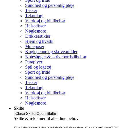
Sport og fritid
Sundhed og personlig pleje
Tasker
Teknologi
Værktøj og biltilbehør
Halsedisser
Nøglesnore
Drikkeartikler
Hjem og livsstil
Muleposer
Kuglepenne og skriveartikler
Notesbøger & skrivebordstilbehør
Paraplyer
Spil og legetøj
Sport og fritid
Sundhed og personlig pleje
Tasker
Teknologi
Værktøj og biltilbehør
Halsedisser
Nøglesnore
Skilte
Close Skilte
Open Skilte
Skilte & reklamer til alle dine behov