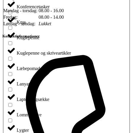
Konferencetasker
Mandag - torsdag:
08.00 - 16.00
Fredag:
08.00 - 14.00
Krus
Lørdag - søndag:
Lukket
Kontaktinformationer
Kuglepenne
Kuglepenne og skriveartikler
Læbepomader
Lanyard
Laptop rygsække
Lommeknive
Lygter