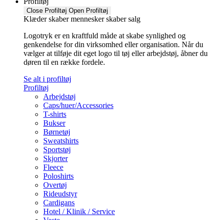
Profiltøj
Close Profiltøj
Open Profiltøj
Klæder skaber mennesker skaber salg
Logotryk er en kraftfuld måde at skabe synlighed og
genkendelse for din virksomhed eller organisation. Når du
vælger at tilføje dit eget logo til tøj eller arbejdstøj, åbner du
døren til en række fordele.
Se alt i profiltøj
Profiltøj
Arbejdstøj
Caps/huer/Accessories
T-shirts
Bukser
Børnetøj
Sweatshirts
Sportstøj
Skjorter
Fleece
Poloshirts
Overtøj
Rideudstyr
Cardigans
Hotel / Klinik / Service