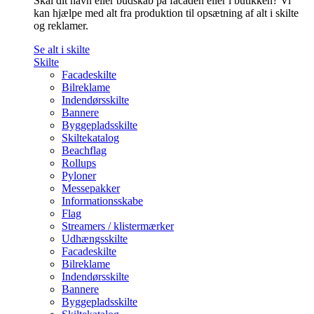
Skal dit navn eller budskab på facaden eller i butikken? Vi
kan hjælpe med alt fra produktion til opsætning af alt i skilte
og reklamer.
Se alt i skilte
Skilte
Facadeskilte
Bilreklame
Indendørsskilte
Bannere
Byggepladsskilte
Skiltekatalog
Beachflag
Rollups
Pyloner
Messepakker
Informationsskabe
Flag
Streamers / klistermærker
Udhængsskilte
Facadeskilte
Bilreklame
Indendørsskilte
Bannere
Byggepladsskilte