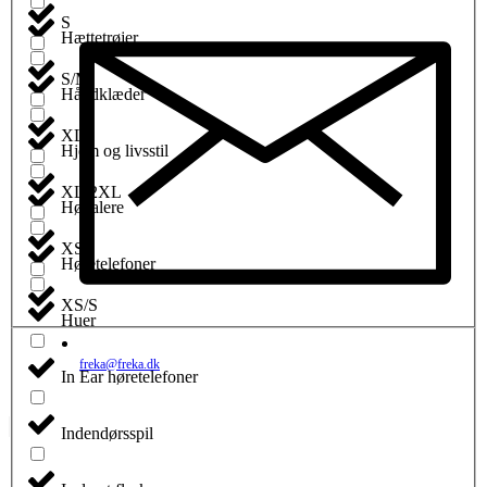
S
Hættetrøjer
S/M
Håndklæder
XL
Hjem og livsstil
XL/2XL
Højtalere
XS
Høretelefoner
XS/S
Huer
freka@freka.dk
In Ear høretelefoner
Indendørsspil