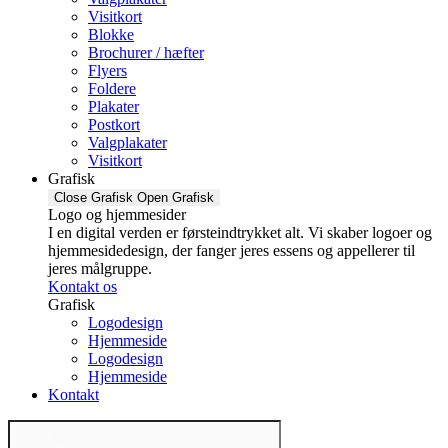
Visitkort
Blokke
Brochurer / hæfter
Flyers
Foldere
Plakater
Postkort
Valgplakater
Visitkort
Grafisk
Close Grafisk
Open Grafisk
Logo og hjemmesider
I en digital verden er førsteindtrykket alt. Vi skaber logoer og
hjemmesidedesign, der fanger jeres essens og appellerer til
jeres målgruppe.
Kontakt os
Grafisk
Logodesign
Hjemmeside
Logodesign
Hjemmeside
Kontakt
Products
search