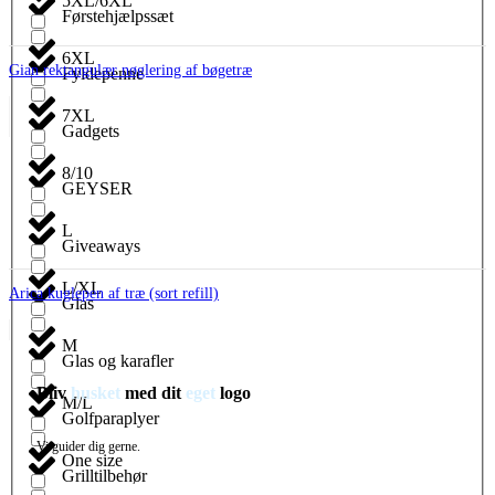
5XL/6XL
Førstehjælpssæt
6XL
Gian rektangulær nøglering af bøgetræ
Fyldepenne
7XL
Gadgets
8/10
GEYSER
L
Giveaways
L/XL
Arica kuglepen af træ (sort refill)
Glas
M
Glas og karafler
Bliv
husket
med dit
eget
logo
M/L
Golfparaplyer
Vi guider dig gerne.
One size
Grilltilbehør