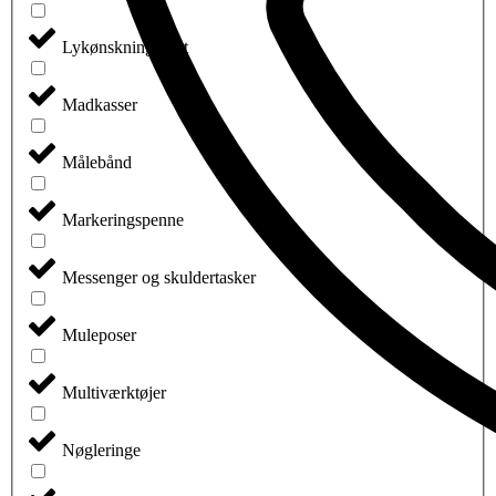
Lykønskningskort
Madkasser
Målebånd
Markeringspenne
Messenger og skuldertasker
Muleposer
Multiværktøjer
Nøgleringe