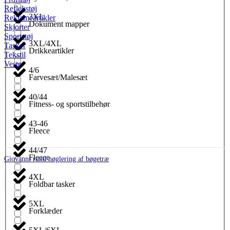
Reflekstøj
3XL
Reklameartikler
Dokument mapper
Skjorter
Sportstøj
3XL/4XL
Tasker
Drikkeartikler
Tekstil
Veste
4/6
Farvesæt/Malesæt
40/44
Fitness- og sportstilbehør
43-46
Fleece
44/47
Fleece
Giovanni rund nøglering af bøgetræ
4XL
Foldbar tasker
5XL
Forklæder