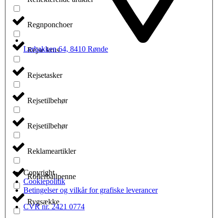
Regnponchoer
Lerbakken 64, 8410 Rønde
Rejse krus
Rejsetasker
Rejsetilbehør
Rejsetilbehør
Reklameartikler
Copyright
Rollerballpenne
Cookiepolitik
Betingelser og vilkår for grafiske leverancer
Rygsække
CVR nr. 2421 0774