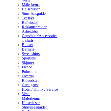
Veste
Måleskema
Halsedisser
Størrelsesguiden
TeeJays
Reflekstøj
Reklameartikler
Arbejdstøj
Caps/huer/Accessories
T-shirts
Bukser
Børnetøj
Sweatshirts
Sportstøj
Skjorter
Fleece
Poloshirts
Overtøj
Rideudstyr
Cardigans
Hotel / Klinik / Service
Veste
Måleskema
Halsedisser
Størrelsesguiden