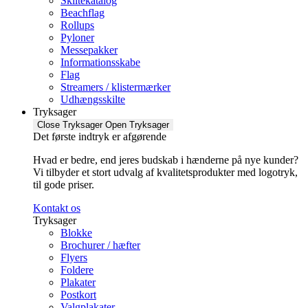
Skiltekatalog
Beachflag
Rollups
Pyloner
Messepakker
Informationsskabe
Flag
Streamers / klistermærker
Udhængsskilte
Tryksager
Close Tryksager
Open Tryksager
Det første indtryk er afgørende
Hvad er bedre, end jeres budskab i hænderne på nye kunder?
Vi tilbyder et stort udvalg af kvalitetsprodukter med logotryk,
til gode priser.
Kontakt os
Tryksager
Blokke
Brochurer / hæfter
Flyers
Foldere
Plakater
Postkort
Valgplakater