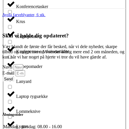
Konferencetasker
Ayola farveblyanter, 6 stk.
Krus
Skal vi holde dig opdateret?
Kuglepenne
Vær blandt de første der får besked, når vi dele nyheder, skarpe
Kuglepenne og skriveartikler
tilbud og meget mere. Vi sender aldrig mere end 2 om måneden, og
kun når vi har noget på hjerte vi tror du vil have glæde af.
Læbepomader
Navn
E-mail
Send
Lanyard
Laptop rygsække
Lommeknive
Åbningstider
Lygter
Mandag - torsdag:
08.00 - 16.00