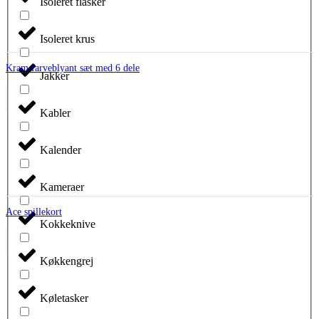
Isoleret flasker
Isoleret krus
Kram farveblyant sæt med 6 dele
Jakker
Kabler
Kalender
Kameraer
Ace spillekort
Kokkeknive
Køkkengrej
Køletasker