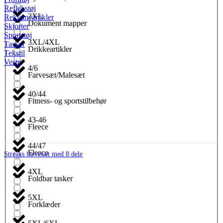
Reflekstøj
3XL
Reklameartikler
Dokument mapper
Skjorter
Sportstøj
3XL/4XL
Tasker
Drikkeartikler
Tekstil
Veste
4/6
Farvesæt/Malesæt
40/44
Fitness- og sportstilbehør
43-46
Fleece
44/47
Fleece
Streaks farvesæt med 8 dele
4XL
Foldbar tasker
5XL
Forklæder