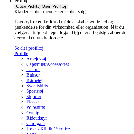
Profiltøj
Close Profiltøj
Open Profiltøj
Klæder skaber mennesker skaber salg
Logotryk er en kraftfuld måde at skabe synlighed og
genkendelse for din virksomhed eller organisation. Når du
vælger at tilføje dit eget logo til tøj eller arbejdstøj, åbner du
døren til en række fordele.
Se alt i profiltøj
Profiltøj
Arbejdstøj
Caps/huer/Accessories
T-shirts
Bukser
Børnetøj
Sweatshirts
Sportstøj
Skjorter
Fleece
Poloshirts
Overtøj
Rideudstyr
Cardigans
Hotel / Klinik / Service