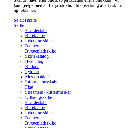
Skal dit navn eller budskab på facaden eller i butikken? Vi
kan hjælpe med alt fra produktion til opsætning af alt i skilte
og reklamer.
Se alt i skilte
Skilte
Facadeskilte
Bilreklame
Indendørsskilte
Bannere
Byggepladsskilte
Skiltekatalog
Beachflag
Rollups
Pyloner
Messepakker
Informationsskabe
Flag
Streamers / klistermærker
Udhængsskilte
Facadeskilte
Bilreklame
Indendørsskilte
Bannere
Byggepladsskilte