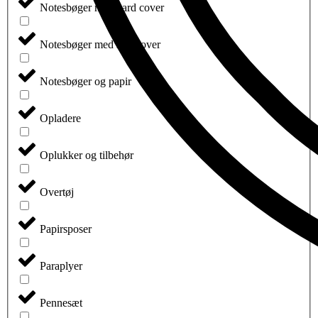
Notesbøger med hard cover
Notesbøger med soft cover
Notesbøger og papir
Opladere
Oplukker og tilbehør
Overtøj
Papirsposer
Paraplyer
Pennesæt