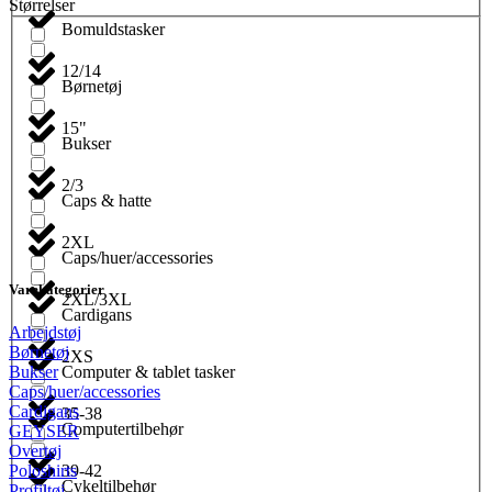
Størrelser
Bomuldstasker
12/14
Børnetøj
15"
Bukser
2/3
Caps & hatte
2XL
Caps/huer/accessories
Varekategorier
2XL/3XL
Cardigans
Arbejdstøj
Børnetøj
2XS
Computer & tablet tasker
Bukser
Caps/huer/accessories
Cardigans
35-38
Computertilbehør
GEYSER
Overtøj
39-42
Poloshirts
Cykeltilbehør
Profiltøj