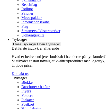
Skiltekatalog
Beachflag
Rollups
Pyloner
Messepakker
Informationsskabe
Flag
Streamers / klistermærker
Udhængsskilte
Tryksager
Close Tryksager
Open Tryksager
Det første indtryk er afgørende
Hvad er bedre, end jeres budskab i hænderne på nye kunder?
Vi tilbyder et stort udvalg af kvalitetsprodukter med logotryk,
til gode priser.
Kontakt os
Tryksager
Blokke
Brochurer / hæfter
Flyers
Foldere
Plakater
Postkort
Valgplakater