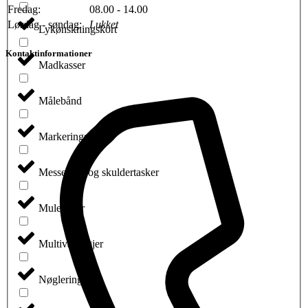
Fredag:
08.00 - 14.00
Lørdag - søndag:
Lukket
Lykønskningskort
Kontaktinformationer
Madkasser
Målebånd
Markeringspenne
Messenger og skuldertasker
Muleposer
Multiværktøjer
Nøgleringe