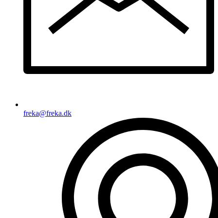
freka@freka.dk