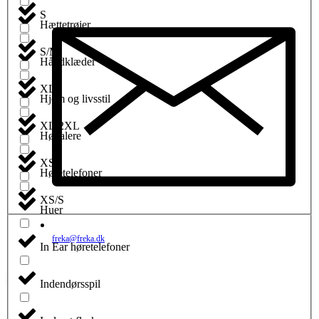
S
Hættetrøjer
S/M
Håndklæder
XL
Hjem og livsstil
XL/2XL
Højtalere
XS
Høretelefoner
XS/S
Huer
freka@freka.dk
In Ear høretelefoner
Indendørsspil