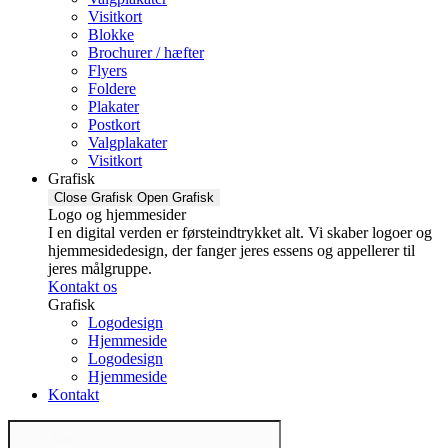
Visitkort
Blokke
Brochurer / hæfter
Flyers
Foldere
Plakater
Postkort
Valgplakater
Visitkort
Grafisk
Close Grafisk
Open Grafisk
Logo og hjemmesider
I en digital verden er førsteindtrykket alt. Vi skaber logoer og
hjemmesidedesign, der fanger jeres essens og appellerer til
jeres målgruppe.
Kontakt os
Grafisk
Logodesign
Hjemmeside
Logodesign
Hjemmeside
Kontakt
Products
search