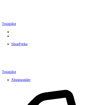
Videre
til
indhold
Trustpilot
ShopFreka
Trustpilot
Åbningstider