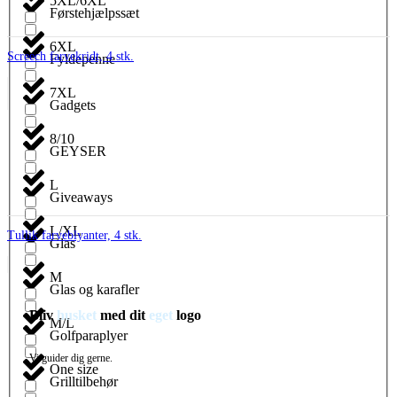
5XL/6XL
Førstehjælpssæt
6XL
Screech farvekridt, 4 stk.
Fyldepenne
7XL
Gadgets
8/10
GEYSER
L
Giveaways
L/XL
Tullik farveblyanter, 4 stk.
Glas
M
Glas og karafler
Bliv
husket
med dit
eget
logo
M/L
Golfparaplyer
Vi guider dig gerne.
One size
Grilltilbehør