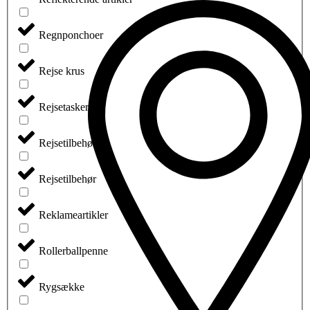
Regnponchoer
Rejse krus
Rejsetasker
Rejsetilbehør
Rejsetilbehør
Reklameartikler
Rollerballpenne
Rygsække