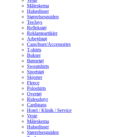
Veste
Måleskema
Halsedisser
Størrelsesguiden
TeeJays
Reflekstøj
Reklameartikler
Arbejdstøj
Caps/huer/Accessories
T-shirts
Bukser
Børnetøj
Sweatshirts
Sportstøj
Skjorter
Fleece
Poloshirts
Overtøj
Rideudstyr
Cardigans
Hotel / Klinik / Service
Veste
Måleskema
Halsedisser
Størrelsesguiden