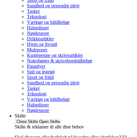
Sport og fritid
Sundhed og personlig pleje
Tasker
Teknologi
Værktøj og biltilbehør
Halsedisser
Nøglesnore
Drikkeartikler
Hjem og livsstil
Muleposer
Kuglepenne og skriveartikler
Notesbøger & skrivebordstilbehør
Paraplyer
Spil og legetøj
Sport og fritid
Sundhed og personlig pleje
Tasker
Teknologi
Værktøj og biltilbehør
Halsedisser
Nøglesnore
Skilte
Close Skilte
Open Skilte
Skilte & reklamer til alle dine behov