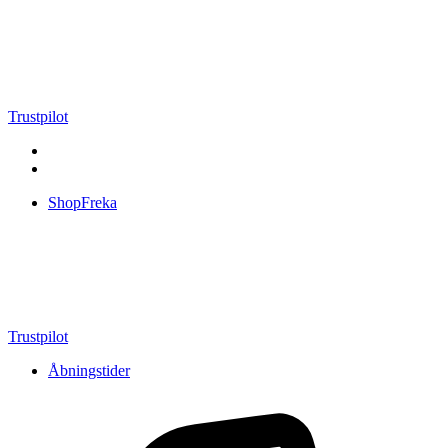
Videre
til
indhold
Trustpilot
ShopFreka
Trustpilot
Åbningstider