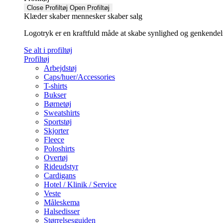
Close Profiltøj
Open Profiltøj
Klæder skaber mennesker skaber salg
Logotryk er en kraftfuld måde at skabe synlighed og genkendelse f
Se alt i profiltøj
Profiltøj
Arbejdstøj
Caps/huer/Accessories
T-shirts
Bukser
Børnetøj
Sweatshirts
Sportstøj
Skjorter
Fleece
Poloshirts
Overtøj
Rideudstyr
Cardigans
Hotel / Klinik / Service
Veste
Måleskema
Halsedisser
Størrelsesguiden