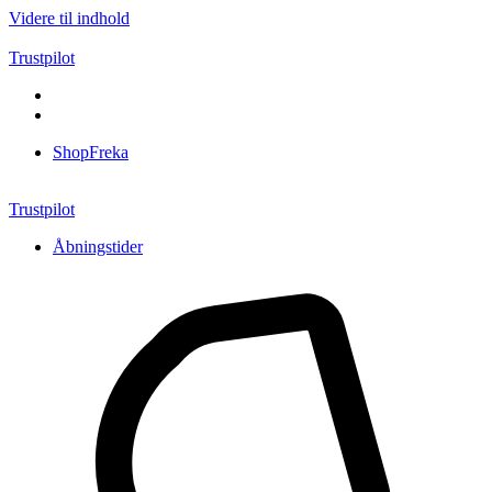
Videre til indhold
Trustpilot
ShopFreka
Trustpilot
Åbningstider