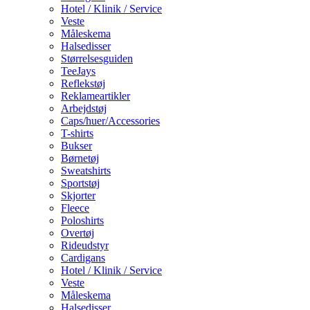
Hotel / Klinik / Service
Veste
Måleskema
Halsedisser
Størrelsesguiden
TeeJays
Reflekstøj
Reklameartikler
Arbejdstøj
Caps/huer/Accessories
T-shirts
Bukser
Børnetøj
Sweatshirts
Sportstøj
Skjorter
Fleece
Poloshirts
Overtøj
Rideudstyr
Cardigans
Hotel / Klinik / Service
Veste
Måleskema
Halsedisser