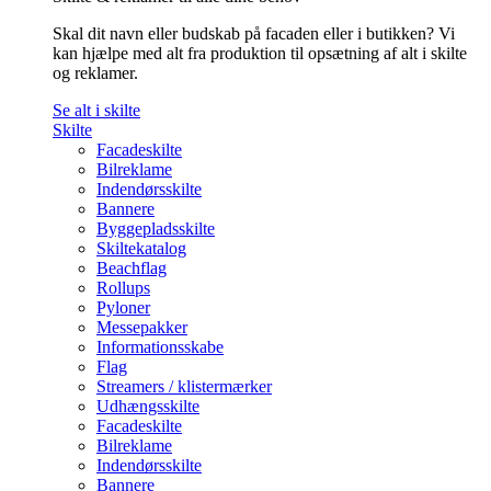
Skal dit navn eller budskab på facaden eller i butikken? Vi
kan hjælpe med alt fra produktion til opsætning af alt i skilte
og reklamer.
Se alt i skilte
Skilte
Facadeskilte
Bilreklame
Indendørsskilte
Bannere
Byggepladsskilte
Skiltekatalog
Beachflag
Rollups
Pyloner
Messepakker
Informationsskabe
Flag
Streamers / klistermærker
Udhængsskilte
Facadeskilte
Bilreklame
Indendørsskilte
Bannere