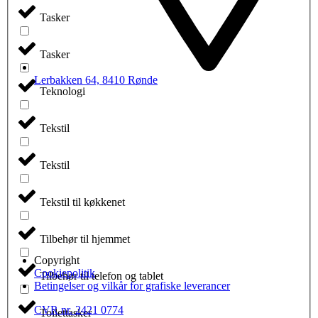
Tasker
Tasker
Lerbakken 64, 8410 Rønde
Teknologi
Tekstil
Tekstil
Tekstil til køkkenet
Tilbehør til hjemmet
Copyright
Cookiepolitik
Tilbehør til telefon og tablet
Betingelser og vilkår for grafiske leverancer
CVR nr. 2421 0774
Toilettasker