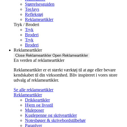
Størrelsesguiden
TeeJays
Reflekstøj
Reklameartikler
Tryk / Broderi
Tryk
Broderi
Tryk
Broderi
Reklameartikler
Close Reklameartikler
Open Reklameartikler
En verden af reklameartikler ​
Reklameartikler er et stærkt værktøj til at øge eller bevare
kendskabet til din virksomhed. Bliv inspireret i vores store
udvalg af reklameartikler.
Se alle reklameartikler
Reklameartikler
Drikkeartikler
Hjem og livsstil
Muleposer
Kuglepenne og skriveartikler
Notesbøger & skrivebordstilbehør
Paraplyer