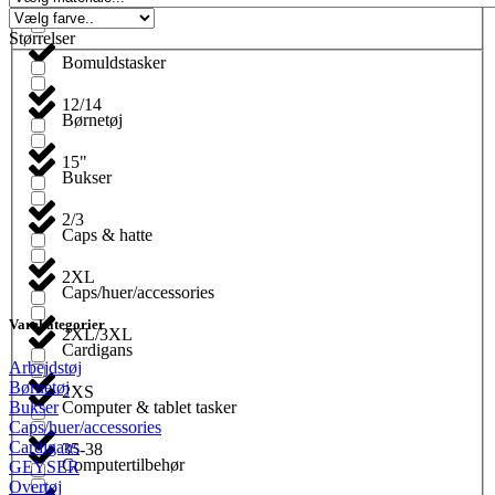
Blyanter
Størrelser
Bomuldstasker
12/14
Børnetøj
15"
Bukser
2/3
Caps & hatte
2XL
Caps/huer/accessories
Varekategorier
2XL/3XL
Cardigans
Arbejdstøj
Børnetøj
2XS
Computer & tablet tasker
Bukser
Caps/huer/accessories
Cardigans
35-38
Computertilbehør
GEYSER
Overtøj