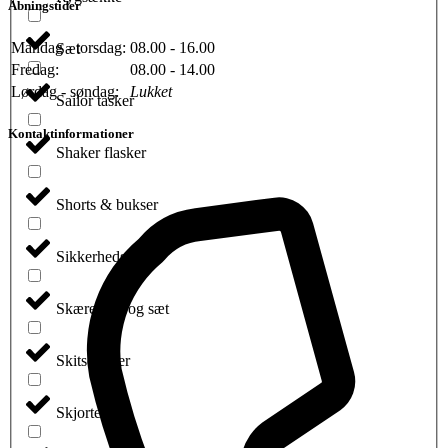
Åbningstider
Mandag - torsdag:
08.00 - 16.00
Sæt
Fredag:
08.00 - 14.00
Lørdag - søndag:
Lukket
Sailor tasker
Kontaktinformationer
Shaker flasker
Shorts & bukser
Sikkerhedsveste
Skærebræt og sæt
Skitsebøger
Skjorte