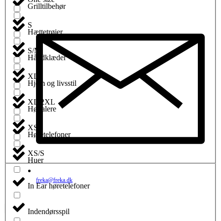
Grilltilbehør
S
Hættetrøjer
S/M
Håndklæder
XL
Hjem og livsstil
XL/2XL
Højtalere
XS
Høretelefoner
XS/S
Huer
freka@freka.dk
In Ear høretelefoner
Indendørsspil