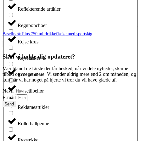
Reflekterende artikler
Regnponchoer
Baseline® Plus 750 ml drikkeflaske med sportslåg
Rejse krus
Skal vi holde dig opdateret?
Rejsetasker
Vær blandt de første der får besked, når vi dele nyheder, skarpe
tilbud og meget mere. Vi sender aldrig mere end 2 om måneden, og
Rejsetilbehør
kun når vi har noget på hjerte vi tror du vil have glæde af.
Rejsetilbehør
Navn
E-mail
Send
Reklameartikler
Rollerballpenne
Rygsække