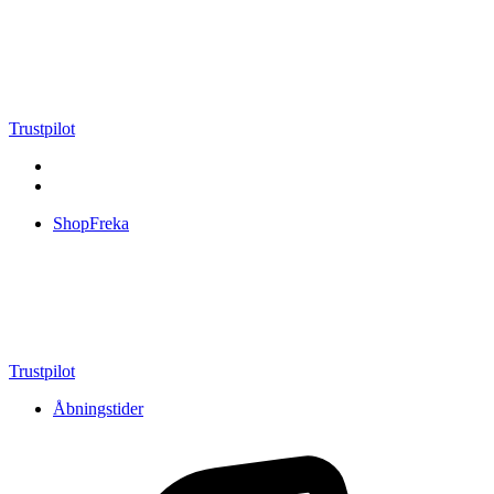
Videre
til
indhold
Trustpilot
ShopFreka
Trustpilot
Åbningstider