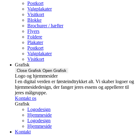
Postkort
Valgplakater
Visitkort
Blokke
Brochurer / hæfter
Flyers
Foldere
Plakater
Postkort
Valgplakater
Visitkort
Grafisk
Close Grafisk
Open Grafisk
Logo og hjemmesider
I en digital verden er førsteindtrykket alt. Vi skaber logoer og
hjemmesidedesign, der fanger jeres essens og appellerer til
jeres målgruppe.
Kontakt os
Grafisk
Logodesign
Hjemmeside
Logodesign
Hjemmeside
Kontakt