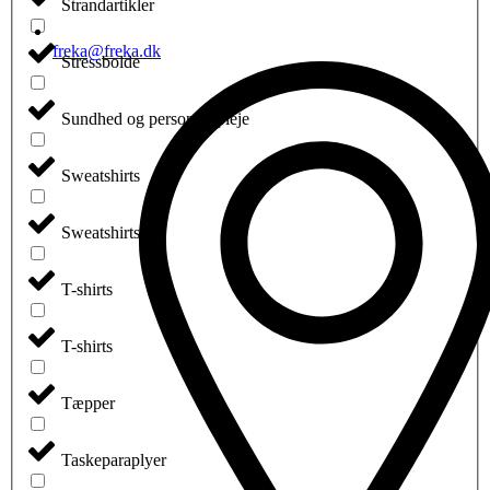
Strandartikler
freka@freka.dk
Stressbolde
Sundhed og personlig pleje
Sweatshirts
Sweatshirts
T-shirts
T-shirts
Tæpper
Taskeparaplyer