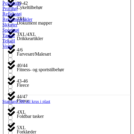
39-42
Poloshirts
Cykeltilbehør
Profiltøj
Reflekstøj
3XL
Reklameartikler
Dokument mapper
Skjorter
Sportstøj
3XL/4XL
Tasker
Drikkeartikler
Tekstil
Veste
4/6
Farvesæt/Malesæt
40/44
Fitness- og sportstilbehør
43-46
Fleece
44/47
Fleece
Standard 300 ml krus i plast
4XL
Foldbar tasker
5XL
Forklæder