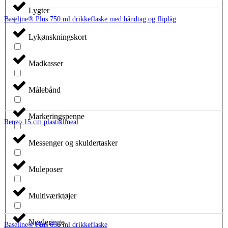
Lygter
Baseline® Plus 750 ml drikkeflaske med håndtag og fliplåg
Lykønskningskort
Madkasser
Målebånd
Markeringspenne
Renzo 15 cm plastiklineal
Messenger og skuldertasker
Muleposer
Multiværktøjer
Nøgleringe
Baseline® Plus 650 ml drikkeflaske