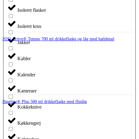
Isoleret flasker
Isoleret krus
H2O Active® Tempo 700 ml drikkeflaske og låg med hældetud
Jakker
Kabler
Kalender
Kameraer
Baseline® Plus 500 ml drikkeflaske med fliplåg
Kokkeknive
Køkkengrej