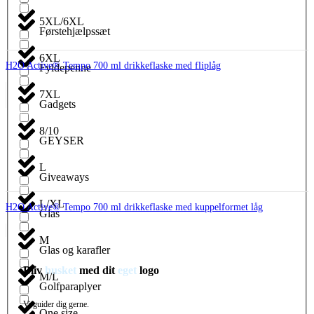
5XL/6XL
Førstehjælpssæt
6XL
H2O Active® Tempo 700 ml drikkeflaske med fliplåg
Fyldepenne
7XL
Gadgets
8/10
GEYSER
L
Giveaways
L/XL
H2O Active® Tempo 700 ml drikkeflaske med kuppelformet låg
Glas
M
Glas og karafler
Bliv
husket
med dit
eget
logo
M/L
Golfparaplyer
Vi guider dig gerne.
One size