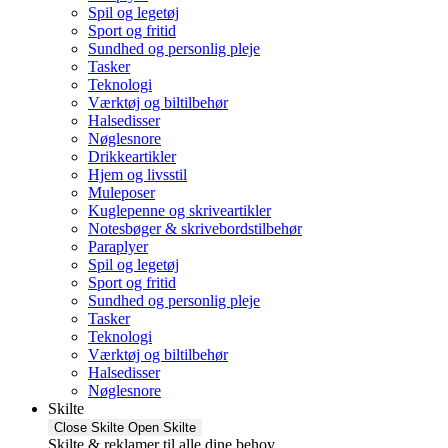
Spil og legetøj
Sport og fritid
Sundhed og personlig pleje
Tasker
Teknologi
Værktøj og biltilbehør
Halsedisser
Nøglesnore
Drikkeartikler
Hjem og livsstil
Muleposer
Kuglepenne og skriveartikler
Notesbøger & skrivebordstilbehør
Paraplyer
Spil og legetøj
Sport og fritid
Sundhed og personlig pleje
Tasker
Teknologi
Værktøj og biltilbehør
Halsedisser
Nøglesnore
Skilte
Close Skilte
Open Skilte
Skilte & reklamer til alle dine behov