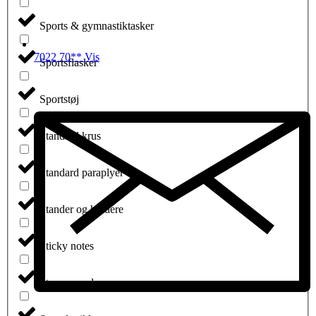
Sports & gymnastiktasker
7022 70** Vis
Sportsflasker
Sportstøj
Standard krus
Standard paraplyer
Stander og holdere
Sticky notes
Stormparaplyer