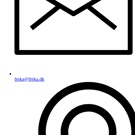
freka@freka.dk