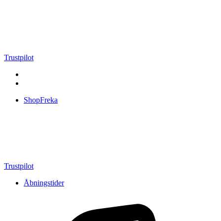
Videre
til
indhold
Trustpilot
ShopFreka
Trustpilot
Åbningstider