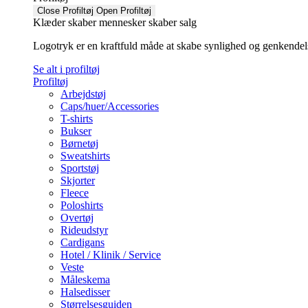
Close Profiltøj
Open Profiltøj
Klæder skaber mennesker skaber salg
Logotryk er en kraftfuld måde at skabe synlighed og genkendelse f
Se alt i profiltøj
Profiltøj
Arbejdstøj
Caps/huer/Accessories
T-shirts
Bukser
Børnetøj
Sweatshirts
Sportstøj
Skjorter
Fleece
Poloshirts
Overtøj
Rideudstyr
Cardigans
Hotel / Klinik / Service
Veste
Måleskema
Halsedisser
Størrelsesguiden