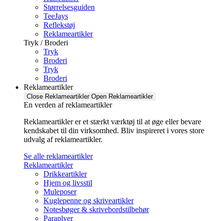
Størrelsesguiden
TeeJays
Reflekstøj
Reklameartikler
Tryk / Broderi
Tryk
Broderi
Tryk
Broderi
Reklameartikler
Close Reklameartikler
Open Reklameartikler
En verden af reklameartikler ​
Reklameartikler er et stærkt værktøj til at øge eller bevare
kendskabet til din virksomhed. Bliv inspireret i vores store
udvalg af reklameartikler.
Se alle reklameartikler
Reklameartikler
Drikkeartikler
Hjem og livsstil
Muleposer
Kuglepenne og skriveartikler
Notesbøger & skrivebordstilbehør
Paraplyer