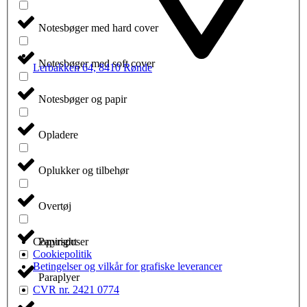
Notesbøger med hard cover
Notesbøger med soft cover
Lerbakken 64, 8410 Rønde
Notesbøger og papir
Opladere
Oplukker og tilbehør
Overtøj
Papirsposer
Copyright
Cookiepolitik
Betingelser og vilkår for grafiske leverancer
Paraplyer
CVR nr. 2421 0774