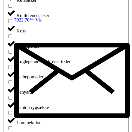
Køletasker
Konferencetasker
7022 70** Vis
Krus
Kuglepenne
Kuglepenne og skriveartikler
Læbepomader
Lanyard
Laptop rygsække
Lommeknive