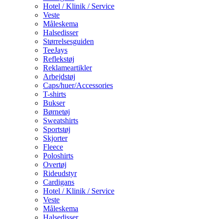
Hotel / Klinik / Service
Veste
Måleskema
Halsedisser
Størrelsesguiden
TeeJays
Reflekstøj
Reklameartikler
Arbejdstøj
Caps/huer/Accessories
T-shirts
Bukser
Børnetøj
Sweatshirts
Sportstøj
Skjorter
Fleece
Poloshirts
Overtøj
Rideudstyr
Cardigans
Hotel / Klinik / Service
Veste
Måleskema
Halsedisser