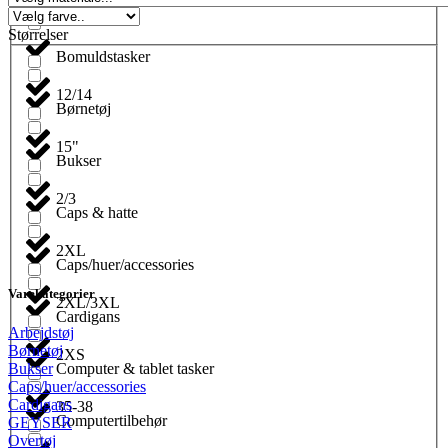
Blyanter
Størrelser
Bomuldstasker
12/14
Børnetøj
15"
Bukser
2/3
Caps & hatte
2XL
Caps/huer/accessories
Varekategorier
2XL/3XL
Cardigans
Arbejdstøj
Børnetøj
2XS
Computer & tablet tasker
Bukser
Caps/huer/accessories
Cardigans
35-38
Computertilbehør
GEYSER
Overtøj