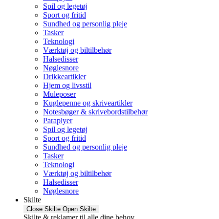
Spil og legetøj
Sport og fritid
Sundhed og personlig pleje
Tasker
Teknologi
Værktøj og biltilbehør
Halsedisser
Nøglesnore
Drikkeartikler
Hjem og livsstil
Muleposer
Kuglepenne og skriveartikler
Notesbøger & skrivebordstilbehør
Paraplyer
Spil og legetøj
Sport og fritid
Sundhed og personlig pleje
Tasker
Teknologi
Værktøj og biltilbehør
Halsedisser
Nøglesnore
Skilte
Close Skilte
Open Skilte
Skilte & reklamer til alle dine behov