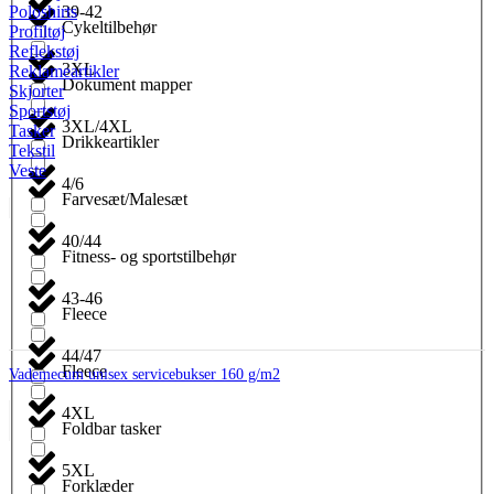
39-42
Poloshirts
Cykeltilbehør
Profiltøj
Reflekstøj
3XL
Reklameartikler
Dokument mapper
Skjorter
Sportstøj
3XL/4XL
Tasker
Drikkeartikler
Tekstil
Veste
4/6
Farvesæt/Malesæt
40/44
Fitness- og sportstilbehør
43-46
Fleece
44/47
Fleece
Vademecum unisex servicebukser 160 g/m2
4XL
Foldbar tasker
5XL
Forklæder