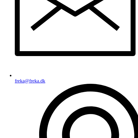
freka@freka.dk