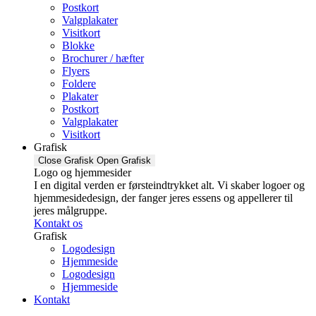
Postkort
Valgplakater
Visitkort
Blokke
Brochurer / hæfter
Flyers
Foldere
Plakater
Postkort
Valgplakater
Visitkort
Grafisk
Close Grafisk
Open Grafisk
Logo og hjemmesider
I en digital verden er førsteindtrykket alt. Vi skaber logoer og
hjemmesidedesign, der fanger jeres essens og appellerer til
jeres målgruppe.
Kontakt os
Grafisk
Logodesign
Hjemmeside
Logodesign
Hjemmeside
Kontakt