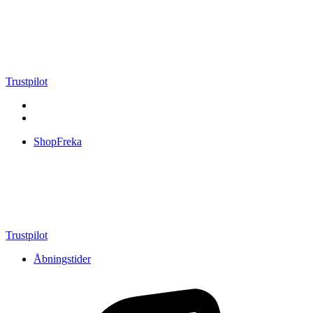
Videre
til
indhold
Trustpilot
ShopFreka
Trustpilot
Åbningstider