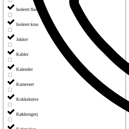
Isoleret flasker
Isoleret krus
Jakker
Kabler
Kalender
Kameraer
Kokkeknive
Køkkengrej