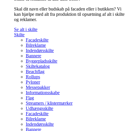
Skal dit navn eller budskab på facaden eller i butikken? Vi
kan hjælpe med alt fra produktion til opsætning af alt i skilte
og reklamer.
Se alt i skilte
Skilte
Facadeskilte
Bilreklame
Indendørsskilte
Bannere
Byggepladsskilte
Skiltekatalog
Beachflag
Rollups
Pyloner
Messepakker
Informationsskabe
Flag
Streamers / klistermærker
Udhængsskilte
Facadeskilte
Bilreklame
Indendørsskilte
Bannere