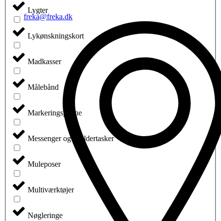
Lygter
freka@freka.dk
Lykønskningskort
Madkasser
Målebånd
Markeringspenne
Messenger og skuldertasker
Muleposer
Multiværktøjer
Nøgleringe