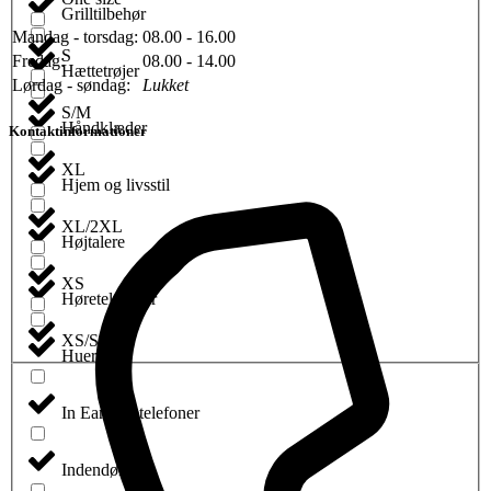
Grilltilbehør
Mandag - torsdag:
08.00 - 16.00
S
Fredag:
08.00 - 14.00
Hættetrøjer
Lørdag - søndag:
Lukket
S/M
Håndklæder
Kontaktinformationer
XL
Hjem og livsstil
XL/2XL
Højtalere
XS
Høretelefoner
XS/S
Huer
In Ear høretelefoner
Indendørsspil