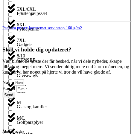
5XL/6XL
Førstehjælpssæt
6XL
Panacea unisex kortærmet servicetop 160 g/m2
Fyldepenne
7XL
Gadgets
Skal vi holde dig opdateret?
8/10
GEYSER
Vær blandt de første der får besked, når vi dele nyheder, skarpe
tilbud og meget mere. Vi sender aldrig mere end 2 om måneden, og
L
kun når vi har noget på hjerte vi tror du vil have glæde af.
Giveaways
Navn
L/XL
E-mail
Glas
Send
M
Glas og karafler
M/L
Golfparaplyer
Åbningstider
One size