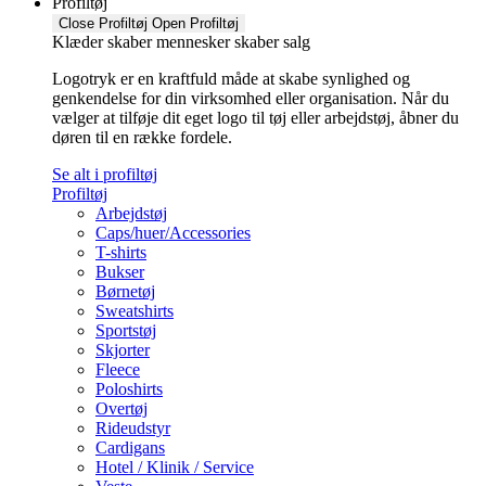
Profiltøj
Close Profiltøj
Open Profiltøj
Klæder skaber mennesker skaber salg
Logotryk er en kraftfuld måde at skabe synlighed og
genkendelse for din virksomhed eller organisation. Når du
vælger at tilføje dit eget logo til tøj eller arbejdstøj, åbner du
døren til en række fordele.
Se alt i profiltøj
Profiltøj
Arbejdstøj
Caps/huer/Accessories
T-shirts
Bukser
Børnetøj
Sweatshirts
Sportstøj
Skjorter
Fleece
Poloshirts
Overtøj
Rideudstyr
Cardigans
Hotel / Klinik / Service