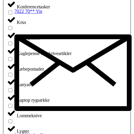
Konferencetasker
7022 70** Vis
Krus
Kuglepenne
Kuglepenne og skriveartikler
Læbepomader
Lanyard
Laptop rygsække
Lommeknive
Lygter