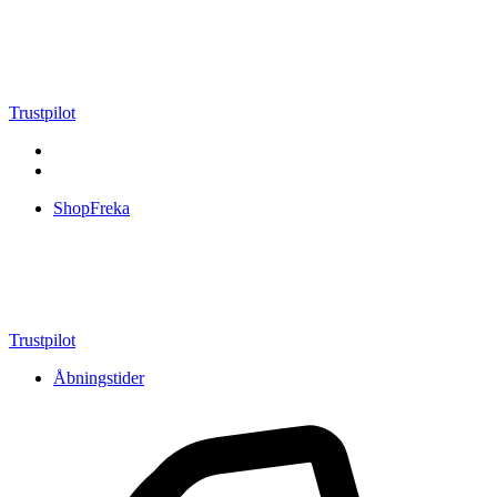
Videre
til
indhold
Trustpilot
ShopFreka
Trustpilot
Åbningstider