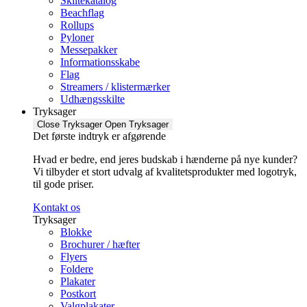
Skiltekatalog
Beachflag
Rollups
Pyloner
Messepakker
Informationsskabe
Flag
Streamers / klistermærker
Udhængsskilte
Tryksager
Close Tryksager
Open Tryksager
Det første indtryk er afgørende
Hvad er bedre, end jeres budskab i hænderne på nye kunder?
Vi tilbyder et stort udvalg af kvalitetsprodukter med logotryk,
til gode priser.
Kontakt os
Tryksager
Blokke
Brochurer / hæfter
Flyers
Foldere
Plakater
Postkort
Valgplakater