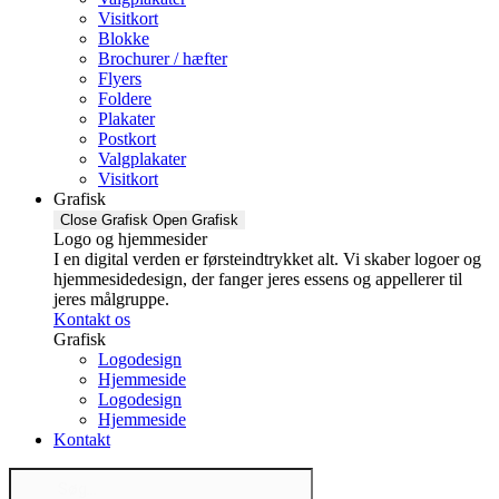
Visitkort
Blokke
Brochurer / hæfter
Flyers
Foldere
Plakater
Postkort
Valgplakater
Visitkort
Grafisk
Close Grafisk
Open Grafisk
Logo og hjemmesider
I en digital verden er førsteindtrykket alt. Vi skaber logoer og
hjemmesidedesign, der fanger jeres essens og appellerer til
jeres målgruppe.
Kontakt os
Grafisk
Logodesign
Hjemmeside
Logodesign
Hjemmeside
Kontakt
Products
search