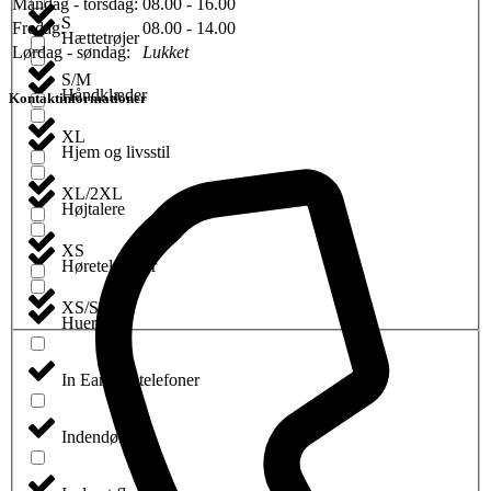
Mandag - torsdag:
08.00 - 16.00
S
Fredag:
08.00 - 14.00
Hættetrøjer
Lørdag - søndag:
Lukket
S/M
Håndklæder
Kontaktinformationer
XL
Hjem og livsstil
XL/2XL
Højtalere
XS
Høretelefoner
XS/S
Huer
In Ear høretelefoner
Indendørsspil