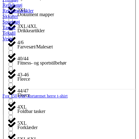
Reflekstøj
3XL
Reklameartikler
Dokument mapper
Skjorter
Sportstøj
3XL/4XL
Tasker
Drikkeartikler
Tekstil
Veste
4/6
Farvesæt/Malesæt
40/44
Fitness- og sportstilbehør
43-46
Fleece
44/47
Fleece
Fox 150 g/m² kortærmet herre t-shirt
4XL
Foldbar tasker
5XL
Forklæder