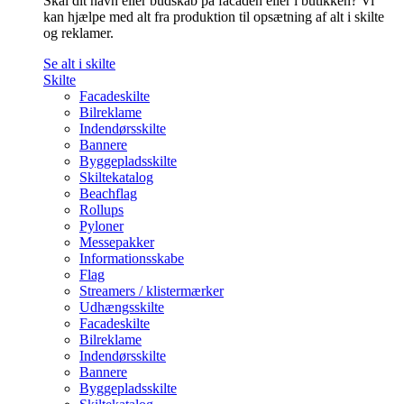
Skal dit navn eller budskab på facaden eller i butikken? Vi
kan hjælpe med alt fra produktion til opsætning af alt i skilte
og reklamer.
Se alt i skilte
Skilte
Facadeskilte
Bilreklame
Indendørsskilte
Bannere
Byggepladsskilte
Skiltekatalog
Beachflag
Rollups
Pyloner
Messepakker
Informationsskabe
Flag
Streamers / klistermærker
Udhængsskilte
Facadeskilte
Bilreklame
Indendørsskilte
Bannere
Byggepladsskilte