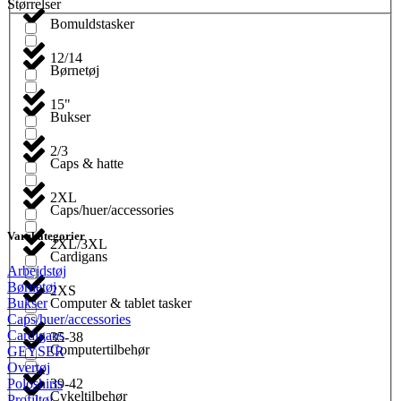
Størrelser
Bomuldstasker
12/14
Børnetøj
15"
Bukser
2/3
Caps & hatte
2XL
Caps/huer/accessories
Varekategorier
2XL/3XL
Cardigans
Arbejdstøj
Børnetøj
2XS
Computer & tablet tasker
Bukser
Caps/huer/accessories
Cardigans
35-38
Computertilbehør
GEYSER
Overtøj
39-42
Poloshirts
Cykeltilbehør
Profiltøj