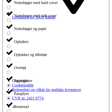
Notesbøger med hard cover
Notesbøger med soft cover
Lerbakken 64, 8410 Rønde
Notesbøger og papir
Opladere
Oplukker og tilbehør
Overtøj
Papirsposer
Copyright
Cookiepolitik
Betingelser og vilkår for grafiske leverancer
Paraplyer
CVR nr. 2421 0774
Pennesæt