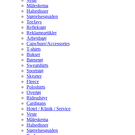
Veste
Måleskema
Halsedisser
Størrelsesguiden
TeeJays
Reflekstøj
Reklameartikler
Arbejdstøj
Caps/huer/Accessories
T-shirts
Bukser
Børnetøj
Sweatshirts
Sportstøj
Skjorter
Fleece
Poloshirts
Overtøj
Rideudstyr
Cardigans
Hotel / Klinik / Service
Veste
Måleskema
Halsedisser
Størrelsesguiden