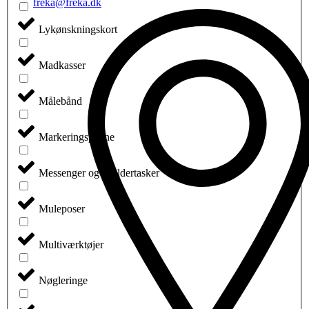
freka@freka.dk
Lykønskningskort
Madkasser
Målebånd
Markeringspenne
Messenger og skuldertasker
Muleposer
Multiværktøjer
Nøgleringe