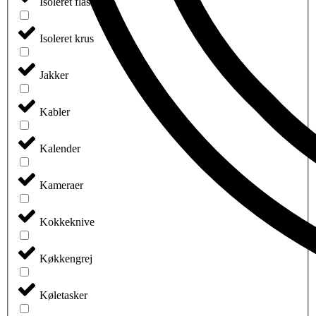
Isoleret flasker
Isoleret krus
Jakker
Kabler
Kalender
Kameraer
Kokkeknive
Køkkengrej
Køletasker