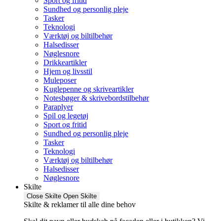
Sport og fritid
Sundhed og personlig pleje
Tasker
Teknologi
Værktøj og biltilbehør
Halsedisser
Nøglesnore
Drikkeartikler
Hjem og livsstil
Muleposer
Kuglepenne og skriveartikler
Notesbøger & skrivebordstilbehør
Paraplyer
Spil og legetøj
Sport og fritid
Sundhed og personlig pleje
Tasker
Teknologi
Værktøj og biltilbehør
Halsedisser
Nøglesnore
Skilte
Close Skilte
Open Skilte
Skilte & reklamer til alle dine behov