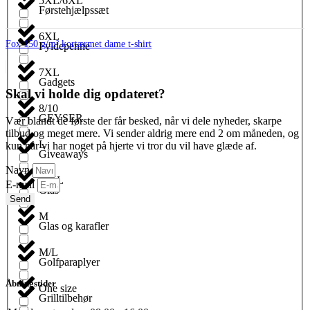
5XL/6XL
Førstehjælpssæt
6XL
Fox 150 g/m² kortærmet dame t-shirt
Fyldepenne
7XL
Gadgets
Skal vi holde dig opdateret?
8/10
GEYSER
Vær blandt de første der får besked, når vi dele nyheder, skarpe
tilbud og meget mere. Vi sender aldrig mere end 2 om måneden, og
L
kun når vi har noget på hjerte vi tror du vil have glæde af.
Giveaways
Navn
L/XL
E-mail
Glas
Send
M
Glas og karafler
M/L
Golfparaplyer
Åbningstider
One size
Grilltilbehør