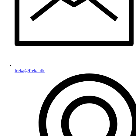
freka@freka.dk