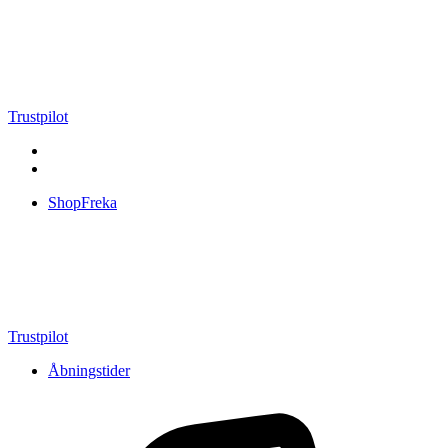
Videre
til
indhold
Trustpilot
ShopFreka
Trustpilot
Åbningstider