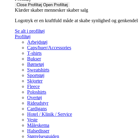
Close Profiltøj
Open Profiltøj
Klæder skaber mennesker skaber salg
Logotryk er en kraftfuld måde at skabe synlighed og genkendelse f
Se alt i profiltøj
Profiltøj
Arbejdstøj
Caps/huer/Accessories
T-shirts
Bukser
Børnetøj
Sweatshirts
Sportstøj
Skjorter
Fleece
Poloshirts
Overtøj
Rideudstyr
Cardigans
Hotel / Klinik / Service
Veste
Måleskema
Halsedisser
Størrelsesguiden