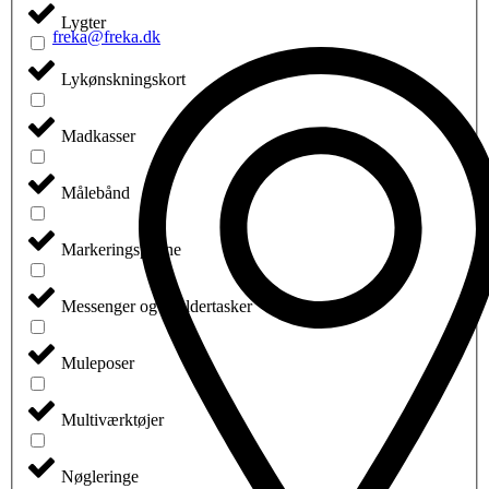
Lygter
freka@freka.dk
Lykønskningskort
Madkasser
Målebånd
Markeringspenne
Messenger og skuldertasker
Muleposer
Multiværktøjer
Nøgleringe