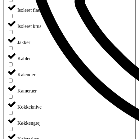
Isoleret flasker
Isoleret krus
Jakker
Kabler
Kalender
Kameraer
Kokkeknive
Køkkengrej