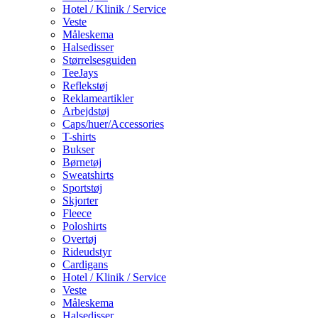
Hotel / Klinik / Service
Veste
Måleskema
Halsedisser
Størrelsesguiden
TeeJays
Reflekstøj
Reklameartikler
Arbejdstøj
Caps/huer/Accessories
T-shirts
Bukser
Børnetøj
Sweatshirts
Sportstøj
Skjorter
Fleece
Poloshirts
Overtøj
Rideudstyr
Cardigans
Hotel / Klinik / Service
Veste
Måleskema
Halsedisser