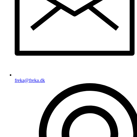
freka@freka.dk