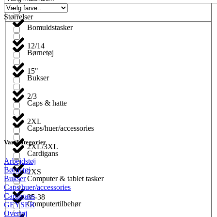
Blyanter
Størrelser
Bomuldstasker
12/14
Børnetøj
15"
Bukser
2/3
Caps & hatte
2XL
Caps/huer/accessories
Varekategorier
2XL/3XL
Cardigans
Arbejdstøj
Børnetøj
2XS
Computer & tablet tasker
Bukser
Caps/huer/accessories
Cardigans
35-38
Computertilbehør
GEYSER
Overtøj