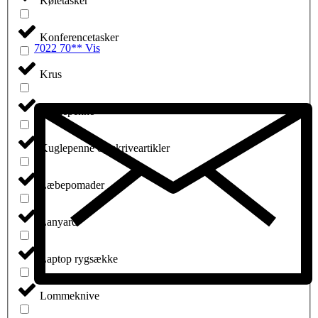
Køletasker
Konferencetasker
7022 70** Vis
Krus
Kuglepenne
Kuglepenne og skriveartikler
Læbepomader
Lanyard
Laptop rygsække
Lommeknive