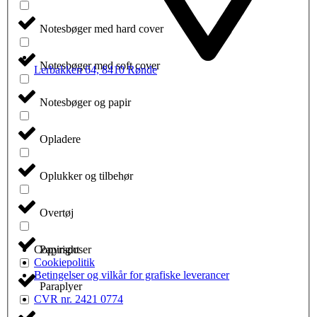
Notesbøger med hard cover
Notesbøger med soft cover
Lerbakken 64, 8410 Rønde
Notesbøger og papir
Opladere
Oplukker og tilbehør
Overtøj
Papirsposer
Copyright
Cookiepolitik
Betingelser og vilkår for grafiske leverancer
Paraplyer
CVR nr. 2421 0774