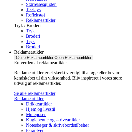
Størrelsesguiden
TeeJays
Reflekstøj
Reklameartikler
Tryk / Broderi
Tryk
Broderi
Tryk
Broderi
Reklameartikler
Close Reklameartikler
Open Reklameartikler
En verden af reklameartikler ​
Reklameartikler er et stærkt værktøj til at øge eller bevare
kendskabet til din virksomhed. Bliv inspireret i vores store
udvalg af reklameartikler.
Se alle reklameartikler
Reklameartikler
Drikkeartikler
Hjem og livsstil
Muleposer
Kuglepenne og skriveartikler
Notesbøger & skrivebordstilbehør
Paraplyer