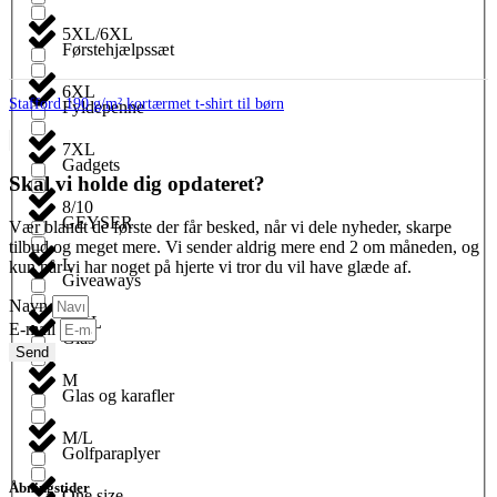
5XL/6XL
Førstehjælpssæt
6XL
Stafford 190 g/m² kortærmet t-shirt til børn
Fyldepenne
7XL
Gadgets
Skal vi holde dig opdateret?
8/10
GEYSER
Vær blandt de første der får besked, når vi dele nyheder, skarpe
tilbud og meget mere. Vi sender aldrig mere end 2 om måneden, og
L
kun når vi har noget på hjerte vi tror du vil have glæde af.
Giveaways
Navn
L/XL
E-mail
Glas
Send
M
Glas og karafler
M/L
Golfparaplyer
Åbningstider
One size