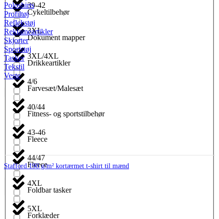
39-42
Poloshirts
Cykeltilbehør
Profiltøj
Reflekstøj
3XL
Reklameartikler
Dokument mapper
Skjorter
Sportstøj
3XL/4XL
Tasker
Drikkeartikler
Tekstil
Veste
4/6
Farvesæt/Malesæt
40/44
Fitness- og sportstilbehør
43-46
Fleece
44/47
Fleece
Stafford 190 g/m² kortærmet t-shirt til mænd
4XL
Foldbar tasker
5XL
Forklæder