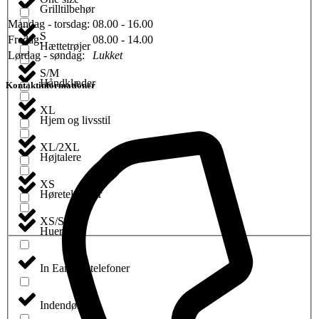
Grilltilbehør
Mandag - torsdag:
08.00 - 16.00
S
Fredag:
08.00 - 14.00
Hættetrøjer
Lørdag - søndag:
Lukket
S/M
Håndklæder
Kontaktinformationer
XL
Hjem og livsstil
XL/2XL
Højtalere
XS
Høretelefoner
XS/S
Huer
In Ear høretelefoner
Indendørsspil