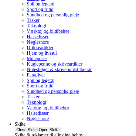
Spil og legetøj
Sport og fritid
Sundhed og personlig pleje
Tasker
Teknologi
Værktøj og biltilbehør
Halsedisser
Nøglesnore
Drikkeartikler
Hjem og livsstil
Muleposer
Kuglepenne og skriveartikler
Notesbøger & skrivebordstilbehør
Paraplyer
Spil og legetøj
Sport og fritid
Sundhed og personlig pleje
Tasker
Teknologi
Værktøj og biltilbehør
Halsedisser
Nøglesnore
Skilte
Close Skilte
Open Skilte
Skilte & reklamer til alle dine behov