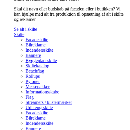
Skal dit navn eller budskab på facaden eller i butikken? Vi
kan hjælpe med alt fra produktion til opsætning af alt i skilte
og reklamer.
Se alt i skilte
Skilte
Facadeskilte
Bilreklame
Indendørsskilte
Bannere
Byggepladsskilte
Skiltekatalog
Beachflag
Rollups
Pyloner
Messepakker
Informationsskabe
Flag
Streamers / klistermærker
Udhængsskilte
Facadeskilte
Bilreklame
Indendørsskilte
Bannere