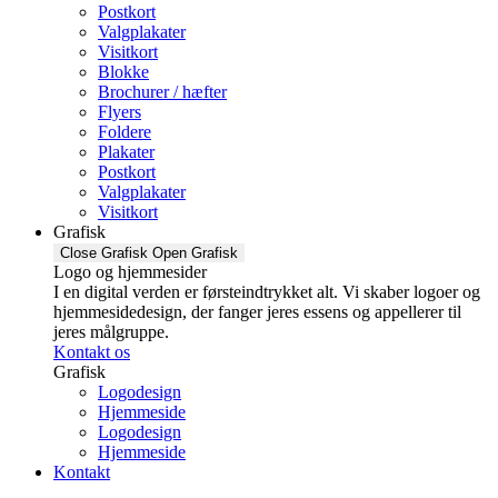
Postkort
Valgplakater
Visitkort
Blokke
Brochurer / hæfter
Flyers
Foldere
Plakater
Postkort
Valgplakater
Visitkort
Grafisk
Close Grafisk
Open Grafisk
Logo og hjemmesider
I en digital verden er førsteindtrykket alt. Vi skaber logoer og
hjemmesidedesign, der fanger jeres essens og appellerer til
jeres målgruppe.
Kontakt os
Grafisk
Logodesign
Hjemmeside
Logodesign
Hjemmeside
Kontakt