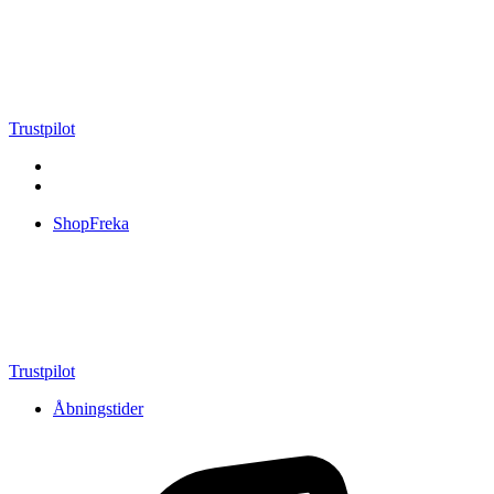
Videre
til
indhold
Trustpilot
ShopFreka
Trustpilot
Åbningstider