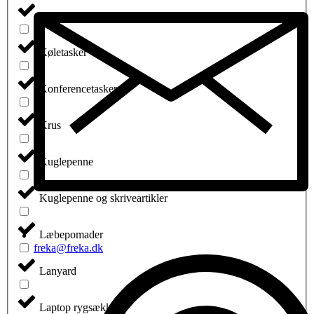
Køkkengrej
Køletasker
Konferencetasker
Krus
Kuglepenne
Kuglepenne og skriveartikler
Læbepomader
freka@freka.dk
Lanyard
Laptop rygsække