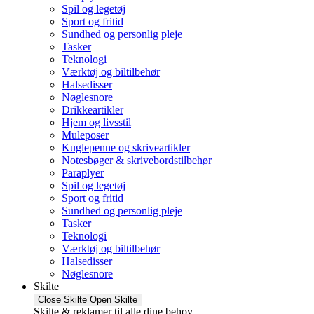
Spil og legetøj
Sport og fritid
Sundhed og personlig pleje
Tasker
Teknologi
Værktøj og biltilbehør
Halsedisser
Nøglesnore
Drikkeartikler
Hjem og livsstil
Muleposer
Kuglepenne og skriveartikler
Notesbøger & skrivebordstilbehør
Paraplyer
Spil og legetøj
Sport og fritid
Sundhed og personlig pleje
Tasker
Teknologi
Værktøj og biltilbehør
Halsedisser
Nøglesnore
Skilte
Close Skilte
Open Skilte
Skilte & reklamer til alle dine behov