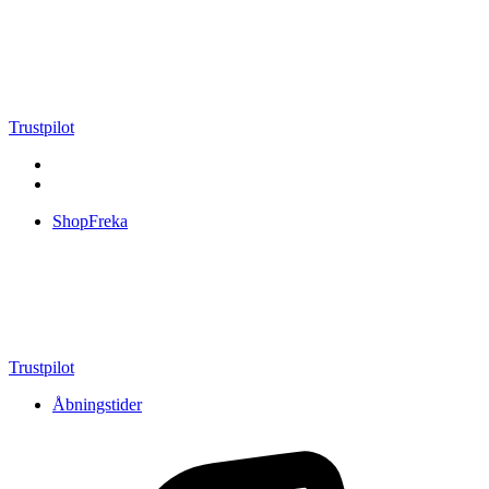
Videre
til
indhold
Trustpilot
ShopFreka
Trustpilot
Åbningstider