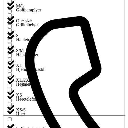
M/L
Golfparaplyer
One size
Grilltilbehør
S
Hættetrøjer
S/M
Håndklæder
XL
Hjem og livsstil
XL/2XL
Højtalere
XS
Høretelefoner
XS/S
Huer