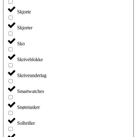
Skjorte
Skjorter
Sko
Skriveblokke
Skriveunderlag
Smartwatches
Snøretasker
Solbriller