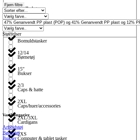
Fjern filtre
Biltilbehør
Blyanter
Størrelser
Bomuldstasker
12/14
Børnetøj
15"
Bukser
2/3
Caps & hatte
2XL
Caps/huer/accessories
Varekategorier
2XL/3XL
Cardigans
Arbejdstøj
Børnetøj
2XS
Computer & tablet tasker
Bukser