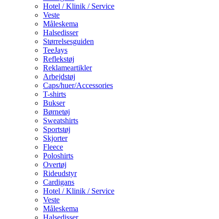
Hotel / Klinik / Service
Veste
Måleskema
Halsedisser
Størrelsesguiden
TeeJays
Reflekstøj
Reklameartikler
Arbejdstøj
Caps/huer/Accessories
T-shirts
Bukser
Børnetøj
Sweatshirts
Sportstøj
Skjorter
Fleece
Poloshirts
Overtøj
Rideudstyr
Cardigans
Hotel / Klinik / Service
Veste
Måleskema
Halsedisser