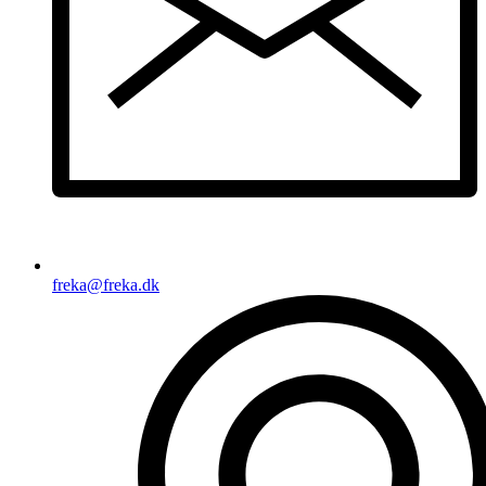
freka@freka.dk