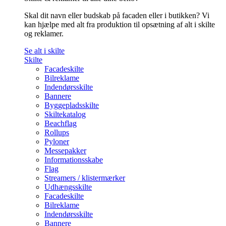
Skal dit navn eller budskab på facaden eller i butikken? Vi
kan hjælpe med alt fra produktion til opsætning af alt i skilte
og reklamer.
Se alt i skilte
Skilte
Facadeskilte
Bilreklame
Indendørsskilte
Bannere
Byggepladsskilte
Skiltekatalog
Beachflag
Rollups
Pyloner
Messepakker
Informationsskabe
Flag
Streamers / klistermærker
Udhængsskilte
Facadeskilte
Bilreklame
Indendørsskilte
Bannere