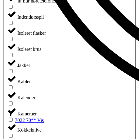
In Ear høretelefoner
Indendørsspil
Isoleret flasker
Isoleret krus
Jakker
Kabler
Kalender
Kameraer
7022 70** Vis
Kokkeknive