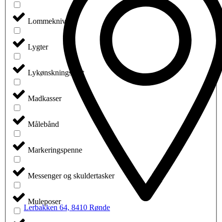
Lommeknive
Lygter
Lykønskningskort
Madkasser
Målebånd
Markeringspenne
Messenger og skuldertasker
Muleposer
Lerbakken 64, 8410 Rønde