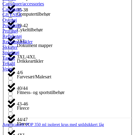
Caps/huer/accessories
Cardigans
35-38
Computertilbehør
GEYSER
Overtøj
39-42
Poloshirts
Cykeltilbehør
Profiltøj
Reflekstøj
3XL
Reklameartikler
Dokument mapper
Skjorter
Sportstøj
3XL/4XL
Tasker
Drikkeartikler
Tekstil
Veste
4/6
Farvesæt/Malesæt
40/44
Fitness- og sportstilbehør
43-46
Fleece
44/47
Fleece
Americano® POP 350 ml isoleret krus med spildsikkert låg