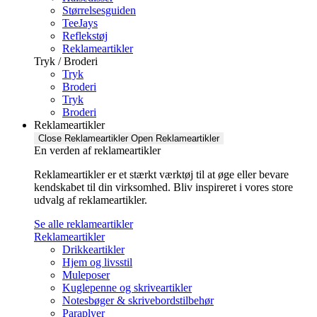
Størrelsesguiden
TeeJays
Reflekstøj
Reklameartikler
Tryk / Broderi
Tryk
Broderi
Tryk
Broderi
Reklameartikler
Close Reklameartikler
Open Reklameartikler
En verden af reklameartikler ​
Reklameartikler er et stærkt værktøj til at øge eller bevare
kendskabet til din virksomhed. Bliv inspireret i vores store
udvalg af reklameartikler.
Se alle reklameartikler
Reklameartikler
Drikkeartikler
Hjem og livsstil
Muleposer
Kuglepenne og skriveartikler
Notesbøger & skrivebordstilbehør
Paraplyer