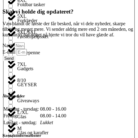
4XL
Foldbar tasker
Skal vi holde dig opdateret?
5XL
Forklæder
Vær blandt de første der får besked, når vi dele nyheder, skarpe
tilbud og meget mere. Vi sender aldrig mere end 2 om måneden, og
5XL/6XL
kun når vi har noget på hjerte vi tror du vil have glæde af.
Førstehjælpssæt
Navn
6XL
E-mail
Fyldepenne
Send
7XL
Gadgets
8/10
GEYSER
L
Åbningstider
Giveaways
Mandag - torsdag:
08.00 - 16.00
L/XL
Fredag:
08.00 - 14.00
Glas
Lørdag - søndag:
Lukket
M
Glas og karafler
Kontaktinformationer