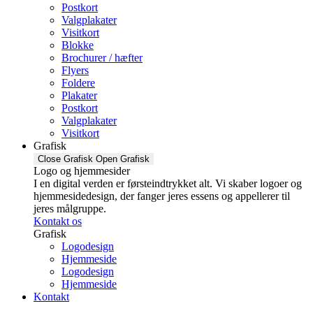
Postkort
Valgplakater
Visitkort
Blokke
Brochurer / hæfter
Flyers
Foldere
Plakater
Postkort
Valgplakater
Visitkort
Grafisk
Close Grafisk
Open Grafisk
Logo og hjemmesider
I en digital verden er førsteindtrykket alt. Vi skaber logoer og
hjemmesidedesign, der fanger jeres essens og appellerer til
jeres målgruppe.
Kontakt os
Grafisk
Logodesign
Hjemmeside
Logodesign
Hjemmeside
Kontakt