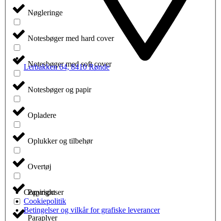
Nøgleringe
Notesbøger med hard cover
Notesbøger med soft cover
Lerbakken 64, 8410 Rønde
Notesbøger og papir
Opladere
Oplukker og tilbehør
Overtøj
Papirsposer
Copyright
Cookiepolitik
Betingelser og vilkår for grafiske leverancer
Paraplyer