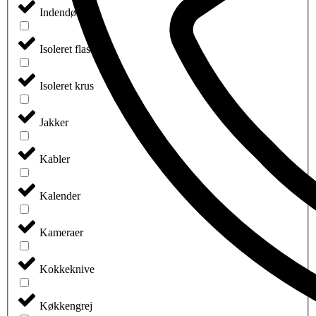
Indendørsspil
Isoleret flasker
Isoleret krus
Jakker
Kabler
Kalender
Kameraer
Kokkeknive
Køkkengrej