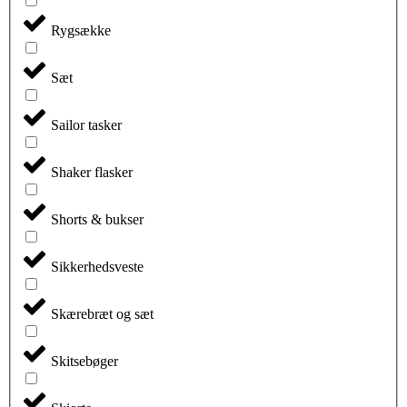
Rygsække
Sæt
Sailor tasker
Shaker flasker
Shorts & bukser
Sikkerhedsveste
Skærebræt og sæt
Skitsebøger