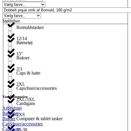
Blyanter
Størrelser
Bomuldstasker
12/14
Børnetøj
15"
Bukser
2/3
Caps & hatte
2XL
Caps/huer/accessories
Varekategorier
2XL/3XL
Cardigans
Arbejdstøj
Børnetøj
2XS
Computer & tablet tasker
Bukser
Caps/huer/accessories
Cardigans
35-38