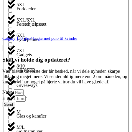
5XL
Forklæder
5XL/6XL
Førstehjælpssæt
6XL
Calgary 180 g/m² langærmet polo til kvinder
Fyldepenne
7XL
Gadgets
Skal vi holde dig opdateret?
8/10
GEYSER
Vær blandt de første der får besked, når vi dele nyheder, skarpe
tilbud og meget mere. Vi sender aldrig mere end 2 om måneden, og
L
kun når vi har noget på hjerte vi tror du vil have glæde af.
Giveaways
Navn
L/XL
E-mail
Glas
Send
M
Glas og karafler
M/L
Golfparaplyer