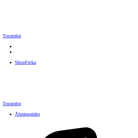
Videre
til
indhold
Trustpilot
ShopFreka
Trustpilot
Åbningstider