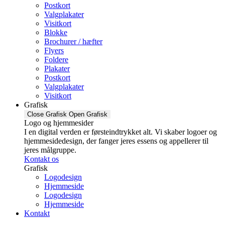
Postkort
Valgplakater
Visitkort
Blokke
Brochurer / hæfter
Flyers
Foldere
Plakater
Postkort
Valgplakater
Visitkort
Grafisk
Close Grafisk
Open Grafisk
Logo og hjemmesider
I en digital verden er førsteindtrykket alt. Vi skaber logoer og
hjemmesidedesign, der fanger jeres essens og appellerer til
jeres målgruppe.
Kontakt os
Grafisk
Logodesign
Hjemmeside
Logodesign
Hjemmeside
Kontakt