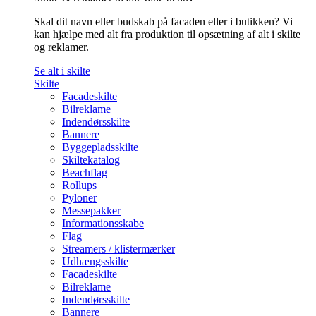
Skal dit navn eller budskab på facaden eller i butikken? Vi
kan hjælpe med alt fra produktion til opsætning af alt i skilte
og reklamer.
Se alt i skilte
Skilte
Facadeskilte
Bilreklame
Indendørsskilte
Bannere
Byggepladsskilte
Skiltekatalog
Beachflag
Rollups
Pyloner
Messepakker
Informationsskabe
Flag
Streamers / klistermærker
Udhængsskilte
Facadeskilte
Bilreklame
Indendørsskilte
Bannere