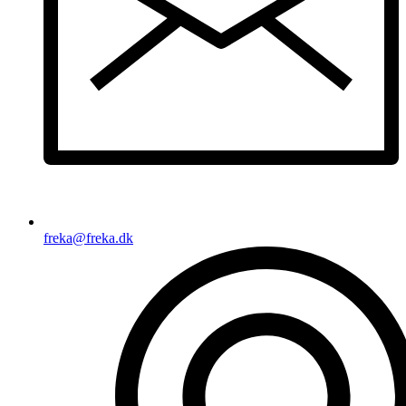
freka@freka.dk