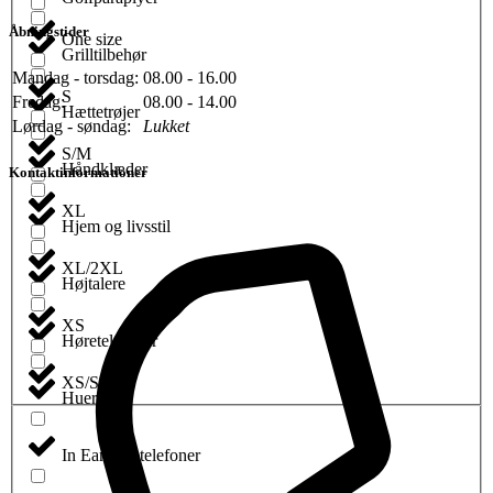
Åbningstider
One size
Grilltilbehør
Mandag - torsdag:
08.00 - 16.00
S
Fredag:
08.00 - 14.00
Hættetrøjer
Lørdag - søndag:
Lukket
S/M
Håndklæder
Kontaktinformationer
XL
Hjem og livsstil
XL/2XL
Højtalere
XS
Høretelefoner
XS/S
Huer
In Ear høretelefoner