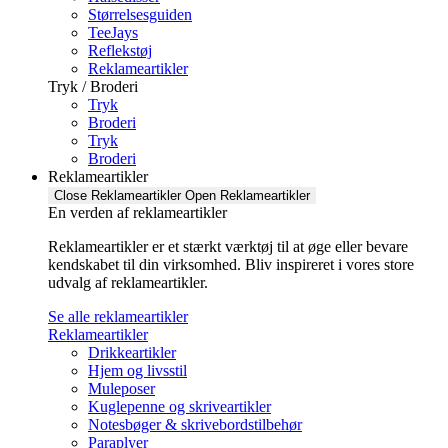
Størrelsesguiden
TeeJays
Reflekstøj
Reklameartikler
Tryk / Broderi
Tryk
Broderi
Tryk
Broderi
Reklameartikler
Close Reklameartikler
Open Reklameartikler
En verden af reklameartikler ​
Reklameartikler er et stærkt værktøj til at øge eller bevare
kendskabet til din virksomhed. Bliv inspireret i vores store
udvalg af reklameartikler.
Se alle reklameartikler
Reklameartikler
Drikkeartikler
Hjem og livsstil
Muleposer
Kuglepenne og skriveartikler
Notesbøger & skrivebordstilbehør
Paraplyer