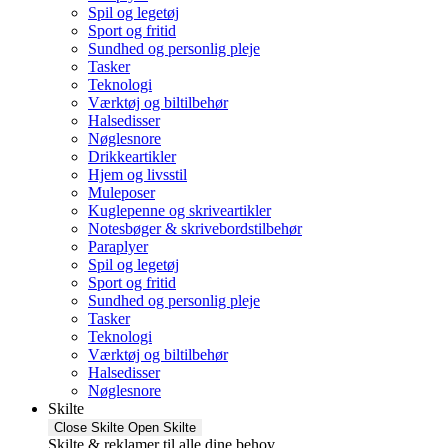
Spil og legetøj
Sport og fritid
Sundhed og personlig pleje
Tasker
Teknologi
Værktøj og biltilbehør
Halsedisser
Nøglesnore
Drikkeartikler
Hjem og livsstil
Muleposer
Kuglepenne og skriveartikler
Notesbøger & skrivebordstilbehør
Paraplyer
Spil og legetøj
Sport og fritid
Sundhed og personlig pleje
Tasker
Teknologi
Værktøj og biltilbehør
Halsedisser
Nøglesnore
Skilte
Close Skilte
Open Skilte
Skilte & reklamer til alle dine behov