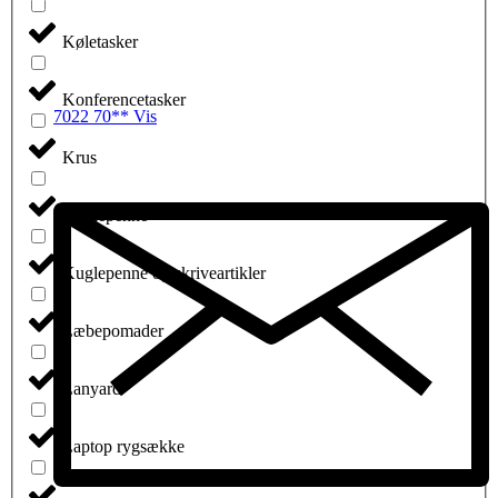
Køletasker
Konferencetasker
7022 70** Vis
Krus
Kuglepenne
Kuglepenne og skriveartikler
Læbepomader
Lanyard
Laptop rygsække