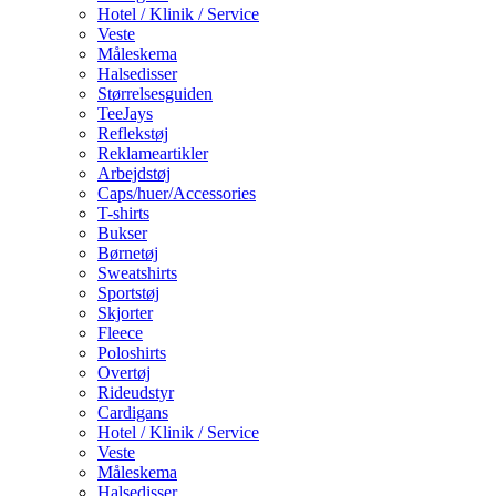
Hotel / Klinik / Service
Veste
Måleskema
Halsedisser
Størrelsesguiden
TeeJays
Reflekstøj
Reklameartikler
Arbejdstøj
Caps/huer/Accessories
T-shirts
Bukser
Børnetøj
Sweatshirts
Sportstøj
Skjorter
Fleece
Poloshirts
Overtøj
Rideudstyr
Cardigans
Hotel / Klinik / Service
Veste
Måleskema
Halsedisser