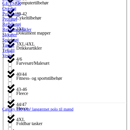
Computertilbehør
GEYSER
Overtøj
39-42
Poloshirts
Cykeltilbehør
Profiltøj
Reflekstøj
3XL
Reklameartikler
Dokument mapper
Skjorter
Sportstøj
3XL/4XL
Tasker
Drikkeartikler
Tekstil
Veste
4/6
Farvesæt/Malesæt
40/44
Fitness- og sportstilbehør
43-46
Fleece
44/47
Fleece
Calgary 180 g/m² langærmet polo til mænd
4XL
Foldbar tasker