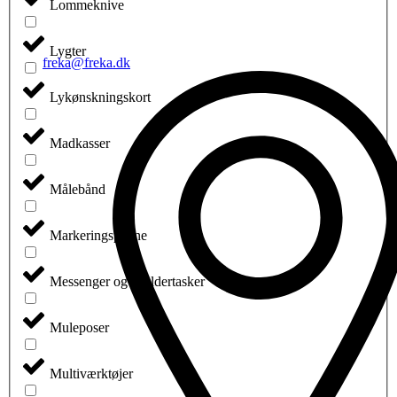
Lommeknive
Lygter
freka@freka.dk
Lykønskningskort
Madkasser
Målebånd
Markeringspenne
Messenger og skuldertasker
Muleposer
Multiværktøjer