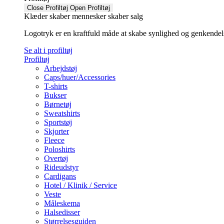
Close Profiltøj
Open Profiltøj
Klæder skaber mennesker skaber salg
Logotryk er en kraftfuld måde at skabe synlighed og genkendelse f
Se alt i profiltøj
Profiltøj
Arbejdstøj
Caps/huer/Accessories
T-shirts
Bukser
Børnetøj
Sweatshirts
Sportstøj
Skjorter
Fleece
Poloshirts
Overtøj
Rideudstyr
Cardigans
Hotel / Klinik / Service
Veste
Måleskema
Halsedisser
Størrelsesguiden