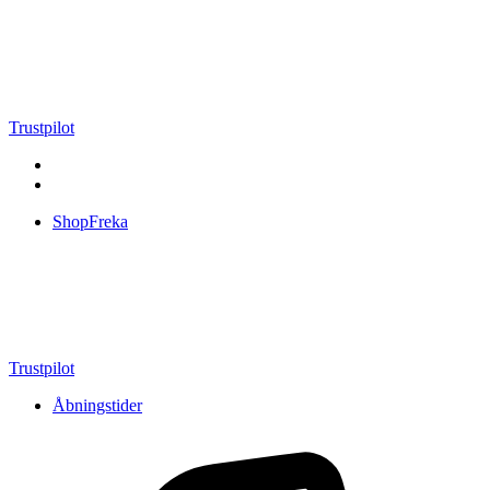
Videre
til
indhold
Trustpilot
ShopFreka
Trustpilot
Åbningstider