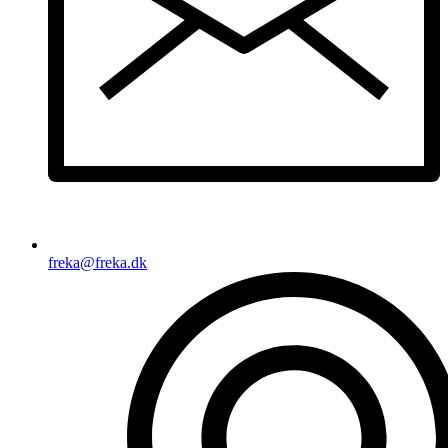
freka@freka.dk