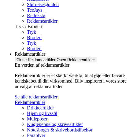
Størrelsesguiden
TeeJays
Reflekstøj
Reklameartikler
Tryk / Broderi
Tryk
Broderi
Tryk
Broderi
Reklameartikler
Close Reklameartikler
Open Reklameartikler
En verden af reklameartikler ​
Reklameartikler er et stærkt værktøj til at øge eller bevare
kendskabet til din virksomhed. Bliv inspireret i vores store
udvalg af reklameartikler.
Se alle reklameartikler
Reklameartikler
Drikkeartikler
Hjem og livsstil
Muleposer
Kuglepenne og skriveartikler
Notesbøger & skrivebordstilbehør
Paraplyer