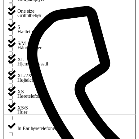
One size
Grilltilbehør
S
Hættetrøjer
S/M
Håndklæder
XL
Hjem og livsstil
XL/2XL
Højtalere
XS
Høretelefoner
XS/S
Huer
In Ear høretelefoner