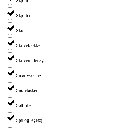
Skjorte
Skjorter
Sko
Skriveblokke
Skriveunderlag
Smartwatches
Snøretasker
Solbriller
Spil og legetøj