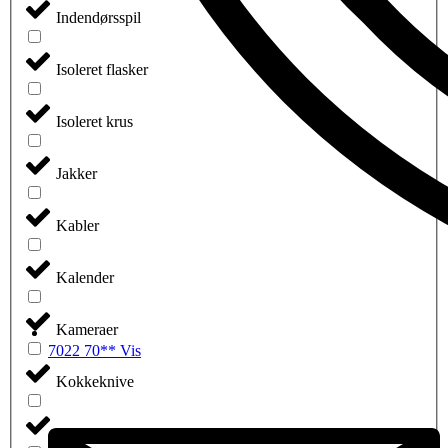
Indendørsspil
Isoleret flasker
Isoleret krus
Jakker
Kabler
Kalender
Kameraer
7022 70** Vis
Kokkeknive
Køkkengrej