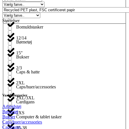
Blyanter
Størrelser
Bomuldstasker
12/14
Børnetøj
15"
Bukser
2/3
Caps & hatte
2XL
Caps/huer/accessories
Varekategorier
2XL/3XL
Cardigans
Arbejdstøj
Børnetøj
2XS
Computer & tablet tasker
Bukser
Caps/huer/accessories
Cardigans
35-38