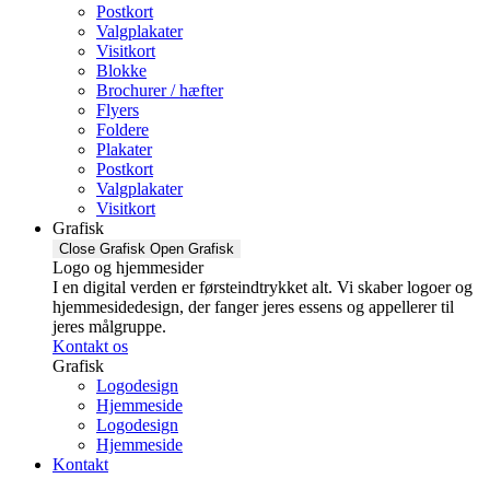
Postkort
Valgplakater
Visitkort
Blokke
Brochurer / hæfter
Flyers
Foldere
Plakater
Postkort
Valgplakater
Visitkort
Grafisk
Close Grafisk
Open Grafisk
Logo og hjemmesider
I en digital verden er førsteindtrykket alt. Vi skaber logoer og
hjemmesidedesign, der fanger jeres essens og appellerer til
jeres målgruppe.
Kontakt os
Grafisk
Logodesign
Hjemmeside
Logodesign
Hjemmeside
Kontakt