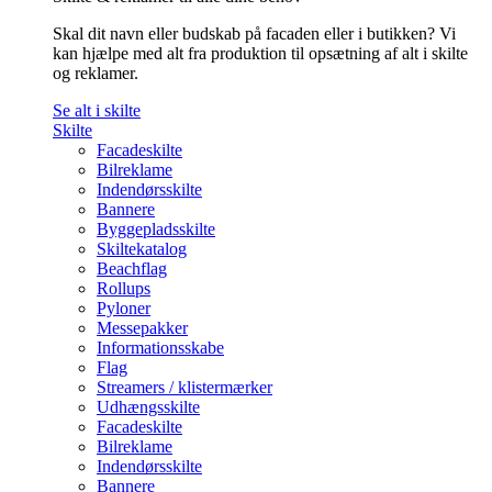
Skal dit navn eller budskab på facaden eller i butikken? Vi
kan hjælpe med alt fra produktion til opsætning af alt i skilte
og reklamer.
Se alt i skilte
Skilte
Facadeskilte
Bilreklame
Indendørsskilte
Bannere
Byggepladsskilte
Skiltekatalog
Beachflag
Rollups
Pyloner
Messepakker
Informationsskabe
Flag
Streamers / klistermærker
Udhængsskilte
Facadeskilte
Bilreklame
Indendørsskilte
Bannere