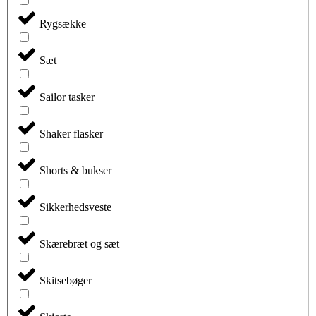
Rygsække
Sæt
Sailor tasker
Shaker flasker
Shorts & bukser
Sikkerhedsveste
Skærebræt og sæt
Skitsebøger