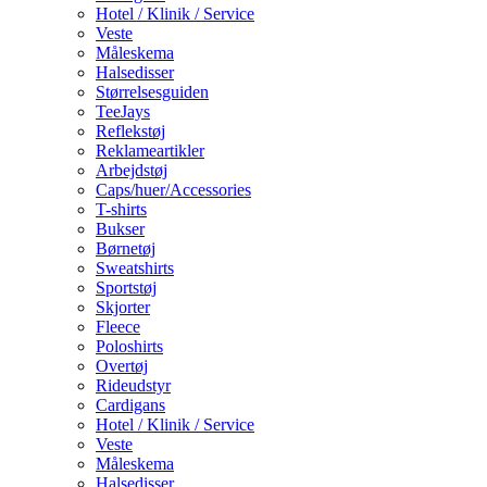
Hotel / Klinik / Service
Veste
Måleskema
Halsedisser
Størrelsesguiden
TeeJays
Reflekstøj
Reklameartikler
Arbejdstøj
Caps/huer/Accessories
T-shirts
Bukser
Børnetøj
Sweatshirts
Sportstøj
Skjorter
Fleece
Poloshirts
Overtøj
Rideudstyr
Cardigans
Hotel / Klinik / Service
Veste
Måleskema
Halsedisser