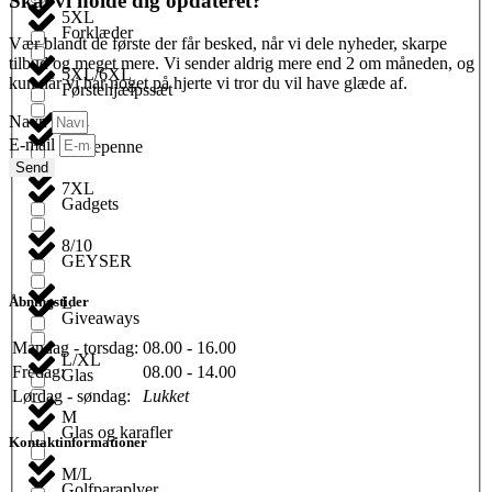
Skal vi holde dig opdateret?
5XL
Forklæder
Vær blandt de første der får besked, når vi dele nyheder, skarpe
tilbud og meget mere. Vi sender aldrig mere end 2 om måneden, og
5XL/6XL
kun når vi har noget på hjerte vi tror du vil have glæde af.
Førstehjælpssæt
Navn
6XL
E-mail
Fyldepenne
Send
7XL
Gadgets
8/10
GEYSER
L
Åbningstider
Giveaways
Mandag - torsdag:
08.00 - 16.00
L/XL
Fredag:
08.00 - 14.00
Glas
Lørdag - søndag:
Lukket
M
Glas og karafler
Kontaktinformationer
M/L
Golfparaplyer