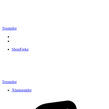
Videre
til
indhold
Trustpilot
ShopFreka
Trustpilot
Åbningstider