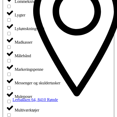
Lommeknive
Lygter
Lykønskningskort
Madkasser
Målebånd
Markeringspenne
Messenger og skuldertasker
Muleposer
Lerbakken 64, 8410 Rønde
Multiværktøjer