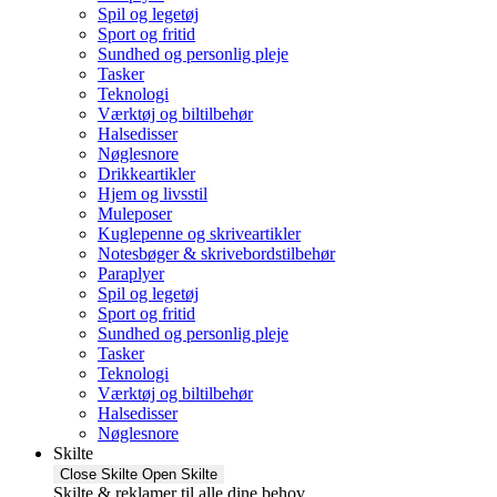
Spil og legetøj
Sport og fritid
Sundhed og personlig pleje
Tasker
Teknologi
Værktøj og biltilbehør
Halsedisser
Nøglesnore
Drikkeartikler
Hjem og livsstil
Muleposer
Kuglepenne og skriveartikler
Notesbøger & skrivebordstilbehør
Paraplyer
Spil og legetøj
Sport og fritid
Sundhed og personlig pleje
Tasker
Teknologi
Værktøj og biltilbehør
Halsedisser
Nøglesnore
Skilte
Close Skilte
Open Skilte
Skilte & reklamer til alle dine behov