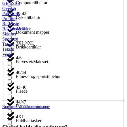
Computertilbehør
GEYSER
Overtøj
39-42
Poloshirts
Cykeltilbehør
Profiltøj
Reflekstøj
3XL
Reklameartikler
Dokument mapper
Skjorter
Sportstøj
3XL/4XL
Tasker
Drikkeartikler
Tekstil
Veste
4/6
Farvesæt/Malesæt
40/44
Fitness- og sportstilbehør
43-46
Fleece
44/47
Fleece
Nomumi A5 dokumentmappe
4XL
Foldbar tasker