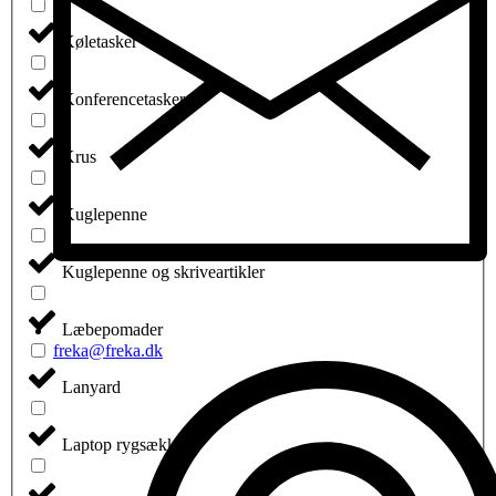
Køletasker
Konferencetasker
Krus
Kuglepenne
Kuglepenne og skriveartikler
Læbepomader
freka@freka.dk
Lanyard
Laptop rygsække