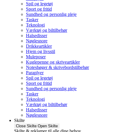
Spil og legetøj
Sport og fritid
Sundhed og personlig pleje
Tasker
Teknologi
Værktøj og biltilbehør
Halsedisser
Nøglesnore
Drikkeartikler
Hjem og livsstil
Muleposer
Kuglepenne og skriveartikler
Notesbøger & skrivebordstilbehør
Paraplyer
Spil og legetøj
Sport og fritid
Sundhed og personlig pleje
Tasker
Teknologi
Værktøj og biltilbehør
Halsedisser
Nøglesnore
Skilte
Close Skilte
Open Skilte
Skilte & reklamer til alle dine behov