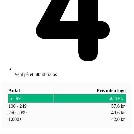
Vent på et tilbud fra os
Antal
Pris uden logo
5 - 99
66,0
kr.
100 - 249
57,6
kr.
250 - 999
49,6
kr.
1.000+
42,0
kr.