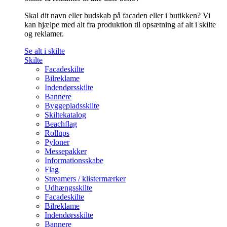
Skal dit navn eller budskab på facaden eller i butikken? Vi
kan hjælpe med alt fra produktion til opsætning af alt i skilte
og reklamer.
Se alt i skilte
Skilte
Facadeskilte
Bilreklame
Indendørsskilte
Bannere
Byggepladsskilte
Skiltekatalog
Beachflag
Rollups
Pyloner
Messepakker
Informationsskabe
Flag
Streamers / klistermærker
Udhængsskilte
Facadeskilte
Bilreklame
Indendørsskilte
Bannere