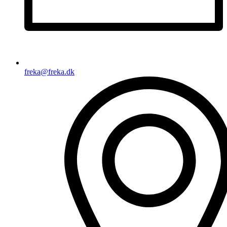
freka@freka.dk