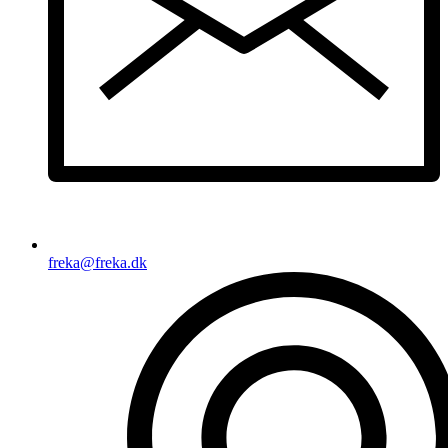
freka@freka.dk