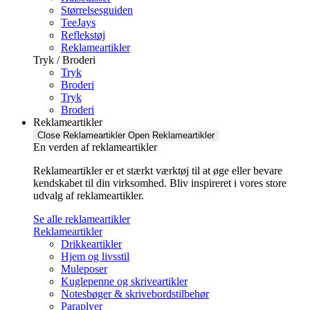
Størrelsesguiden
TeeJays
Reflekstøj
Reklameartikler
Tryk / Broderi
Tryk
Broderi
Tryk
Broderi
Reklameartikler
Close Reklameartikler
Open Reklameartikler
En verden af reklameartikler ​
Reklameartikler er et stærkt værktøj til at øge eller bevare
kendskabet til din virksomhed. Bliv inspireret i vores store
udvalg af reklameartikler.
Se alle reklameartikler
Reklameartikler
Drikkeartikler
Hjem og livsstil
Muleposer
Kuglepenne og skriveartikler
Notesbøger & skrivebordstilbehør
Paraplyer