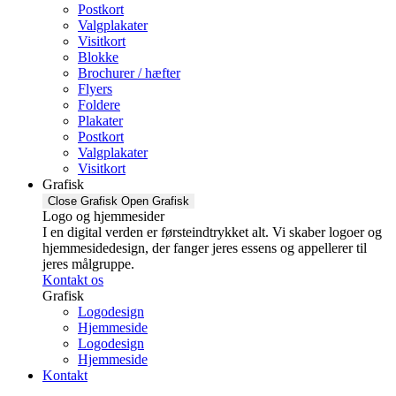
Postkort
Valgplakater
Visitkort
Blokke
Brochurer / hæfter
Flyers
Foldere
Plakater
Postkort
Valgplakater
Visitkort
Grafisk
Close Grafisk
Open Grafisk
Logo og hjemmesider
I en digital verden er førsteindtrykket alt. Vi skaber logoer og
hjemmesidedesign, der fanger jeres essens og appellerer til
jeres målgruppe.
Kontakt os
Grafisk
Logodesign
Hjemmeside
Logodesign
Hjemmeside
Kontakt