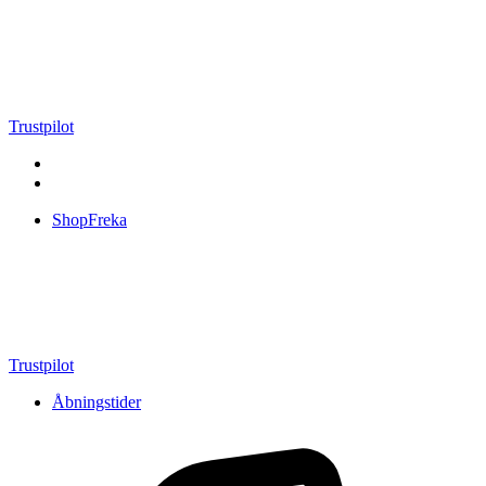
Videre
til
indhold
Trustpilot
ShopFreka
Trustpilot
Åbningstider