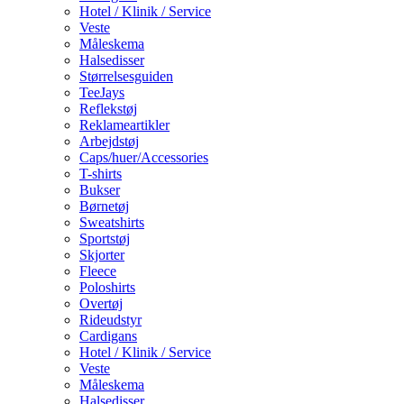
Hotel / Klinik / Service
Veste
Måleskema
Halsedisser
Størrelsesguiden
TeeJays
Reflekstøj
Reklameartikler
Arbejdstøj
Caps/huer/Accessories
T-shirts
Bukser
Børnetøj
Sweatshirts
Sportstøj
Skjorter
Fleece
Poloshirts
Overtøj
Rideudstyr
Cardigans
Hotel / Klinik / Service
Veste
Måleskema
Halsedisser