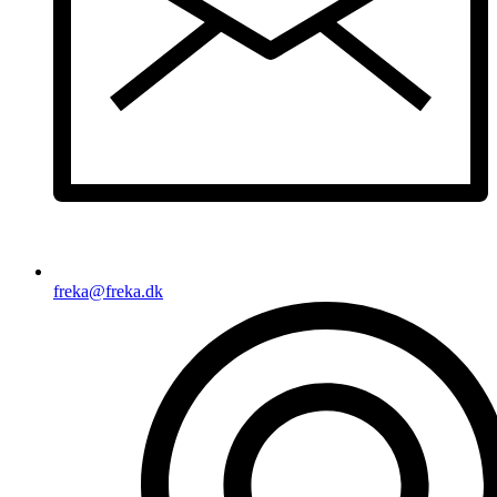
freka@freka.dk