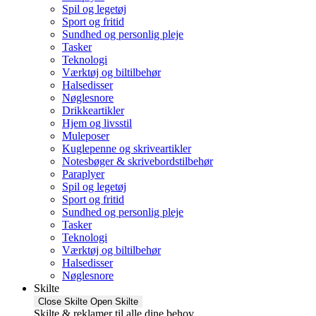
Spil og legetøj
Sport og fritid
Sundhed og personlig pleje
Tasker
Teknologi
Værktøj og biltilbehør
Halsedisser
Nøglesnore
Drikkeartikler
Hjem og livsstil
Muleposer
Kuglepenne og skriveartikler
Notesbøger & skrivebordstilbehør
Paraplyer
Spil og legetøj
Sport og fritid
Sundhed og personlig pleje
Tasker
Teknologi
Værktøj og biltilbehør
Halsedisser
Nøglesnore
Skilte
Close Skilte
Open Skilte
Skilte & reklamer til alle dine behov