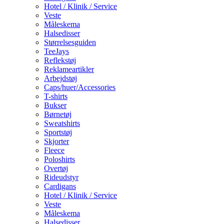
Hotel / Klinik / Service
Veste
Måleskema
Halsedisser
Størrelsesguiden
TeeJays
Reflekstøj
Reklameartikler
Arbejdstøj
Caps/huer/Accessories
T-shirts
Bukser
Børnetøj
Sweatshirts
Sportstøj
Skjorter
Fleece
Poloshirts
Overtøj
Rideudstyr
Cardigans
Hotel / Klinik / Service
Veste
Måleskema
Halsedisser