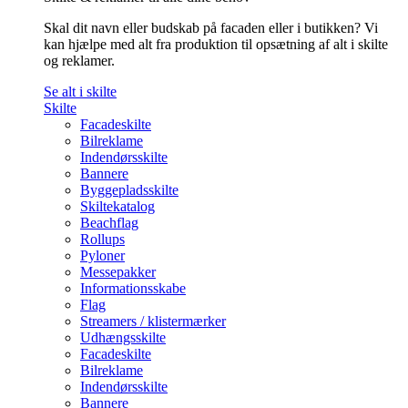
Skal dit navn eller budskab på facaden eller i butikken? Vi
kan hjælpe med alt fra produktion til opsætning af alt i skilte
og reklamer.
Se alt i skilte
Skilte
Facadeskilte
Bilreklame
Indendørsskilte
Bannere
Byggepladsskilte
Skiltekatalog
Beachflag
Rollups
Pyloner
Messepakker
Informationsskabe
Flag
Streamers / klistermærker
Udhængsskilte
Facadeskilte
Bilreklame
Indendørsskilte
Bannere