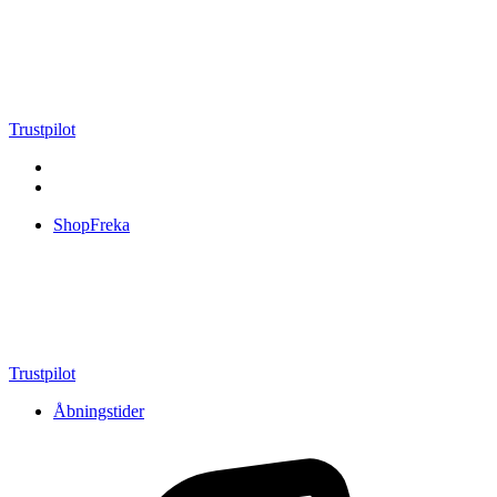
Videre
til
indhold
Trustpilot
ShopFreka
Trustpilot
Åbningstider