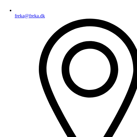
freka@freka.dk