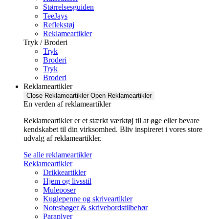
Størrelsesguiden
TeeJays
Reflekstøj
Reklameartikler
Tryk / Broderi
Tryk
Broderi
Tryk
Broderi
Reklameartikler
Close Reklameartikler
Open Reklameartikler
En verden af reklameartikler ​
Reklameartikler er et stærkt værktøj til at øge eller bevare
kendskabet til din virksomhed. Bliv inspireret i vores store
udvalg af reklameartikler.
Se alle reklameartikler
Reklameartikler
Drikkeartikler
Hjem og livsstil
Muleposer
Kuglepenne og skriveartikler
Notesbøger & skrivebordstilbehør
Paraplyer