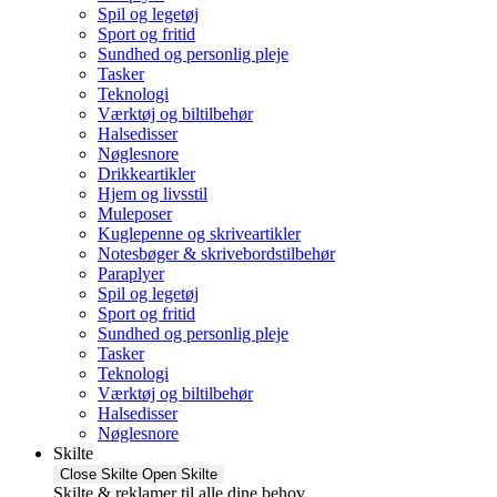
Spil og legetøj
Sport og fritid
Sundhed og personlig pleje
Tasker
Teknologi
Værktøj og biltilbehør
Halsedisser
Nøglesnore
Drikkeartikler
Hjem og livsstil
Muleposer
Kuglepenne og skriveartikler
Notesbøger & skrivebordstilbehør
Paraplyer
Spil og legetøj
Sport og fritid
Sundhed og personlig pleje
Tasker
Teknologi
Værktøj og biltilbehør
Halsedisser
Nøglesnore
Skilte
Close Skilte
Open Skilte
Skilte & reklamer til alle dine behov