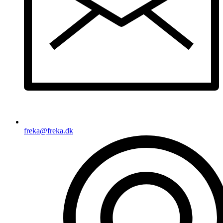
freka@freka.dk