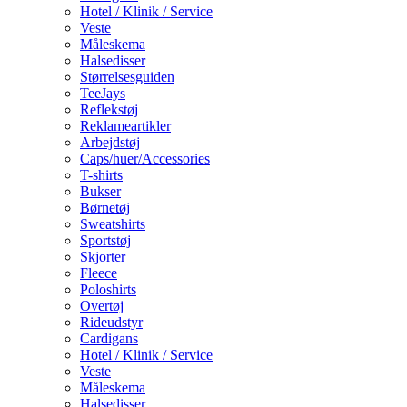
Hotel / Klinik / Service
Veste
Måleskema
Halsedisser
Størrelsesguiden
TeeJays
Reflekstøj
Reklameartikler
Arbejdstøj
Caps/huer/Accessories
T-shirts
Bukser
Børnetøj
Sweatshirts
Sportstøj
Skjorter
Fleece
Poloshirts
Overtøj
Rideudstyr
Cardigans
Hotel / Klinik / Service
Veste
Måleskema
Halsedisser