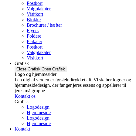
Postkort
Valgplakater
Visitkort
Blokke
Brochurer / hæfter
Flyers
Foldere
Plakater
Postkort
Valgplakater
Visitkort
Grafisk
Close Grafisk
Open Grafisk
Logo og hjemmesider
I en digital verden er førsteindtrykket alt. Vi skaber logoer og
hjemmesidedesign, der fanger jeres essens og appellerer til
jeres målgruppe.
Kontakt os
Grafisk
Logodesign
Hjemmeside
Logodesign
Hjemmeside
Kontakt