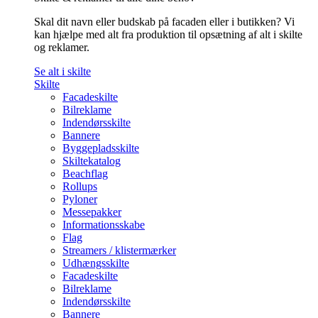
Skal dit navn eller budskab på facaden eller i butikken? Vi
kan hjælpe med alt fra produktion til opsætning af alt i skilte
og reklamer.
Se alt i skilte
Skilte
Facadeskilte
Bilreklame
Indendørsskilte
Bannere
Byggepladsskilte
Skiltekatalog
Beachflag
Rollups
Pyloner
Messepakker
Informationsskabe
Flag
Streamers / klistermærker
Udhængsskilte
Facadeskilte
Bilreklame
Indendørsskilte
Bannere