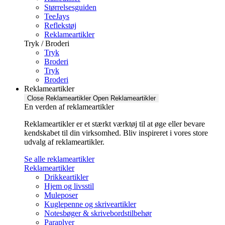
Størrelsesguiden
TeeJays
Reflekstøj
Reklameartikler
Tryk / Broderi
Tryk
Broderi
Tryk
Broderi
Reklameartikler
Close Reklameartikler
Open Reklameartikler
En verden af reklameartikler ​
Reklameartikler er et stærkt værktøj til at øge eller bevare
kendskabet til din virksomhed. Bliv inspireret i vores store
udvalg af reklameartikler.
Se alle reklameartikler
Reklameartikler
Drikkeartikler
Hjem og livsstil
Muleposer
Kuglepenne og skriveartikler
Notesbøger & skrivebordstilbehør
Paraplyer