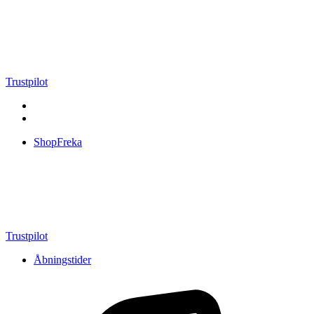
Videre
til
indhold
Trustpilot
ShopFreka
Trustpilot
Åbningstider