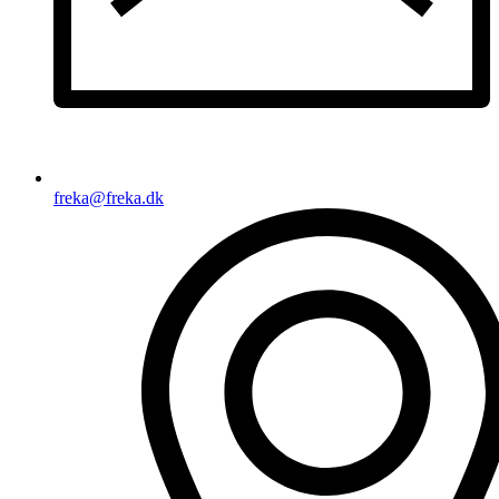
freka@freka.dk