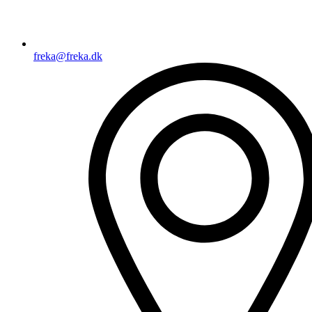
freka@freka.dk