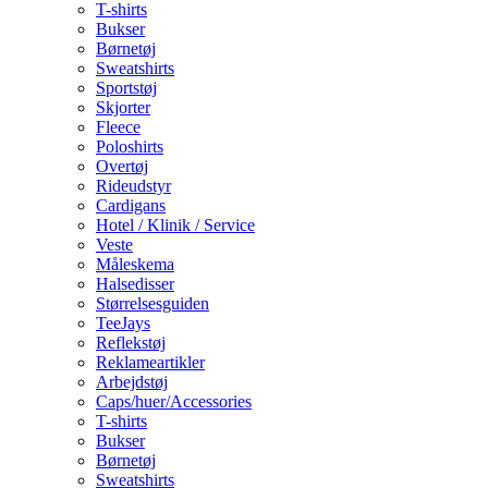
T-shirts
Bukser
Børnetøj
Sweatshirts
Sportstøj
Skjorter
Fleece
Poloshirts
Overtøj
Rideudstyr
Cardigans
Hotel / Klinik / Service
Veste
Måleskema
Halsedisser
Størrelsesguiden
TeeJays
Reflekstøj
Reklameartikler
Arbejdstøj
Caps/huer/Accessories
T-shirts
Bukser
Børnetøj
Sweatshirts