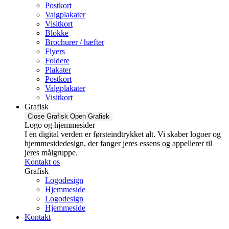
Postkort
Valgplakater
Visitkort
Blokke
Brochurer / hæfter
Flyers
Foldere
Plakater
Postkort
Valgplakater
Visitkort
Grafisk
Close Grafisk
Open Grafisk
Logo og hjemmesider
I en digital verden er førsteindtrykket alt. Vi skaber logoer og
hjemmesidedesign, der fanger jeres essens og appellerer til
jeres målgruppe.
Kontakt os
Grafisk
Logodesign
Hjemmeside
Logodesign
Hjemmeside
Kontakt