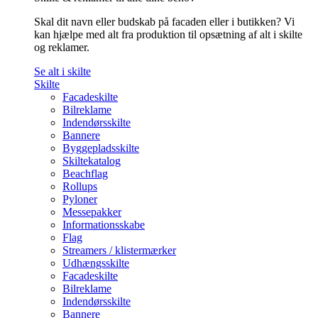
Skal dit navn eller budskab på facaden eller i butikken? Vi
kan hjælpe med alt fra produktion til opsætning af alt i skilte
og reklamer.
Se alt i skilte
Skilte
Facadeskilte
Bilreklame
Indendørsskilte
Bannere
Byggepladsskilte
Skiltekatalog
Beachflag
Rollups
Pyloner
Messepakker
Informationsskabe
Flag
Streamers / klistermærker
Udhængsskilte
Facadeskilte
Bilreklame
Indendørsskilte
Bannere