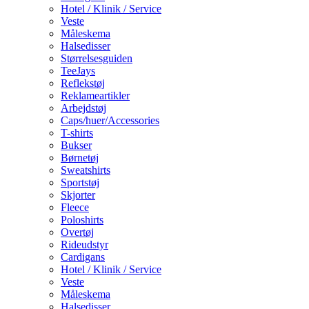
Hotel / Klinik / Service
Veste
Måleskema
Halsedisser
Størrelsesguiden
TeeJays
Reflekstøj
Reklameartikler
Arbejdstøj
Caps/huer/Accessories
T-shirts
Bukser
Børnetøj
Sweatshirts
Sportstøj
Skjorter
Fleece
Poloshirts
Overtøj
Rideudstyr
Cardigans
Hotel / Klinik / Service
Veste
Måleskema
Halsedisser