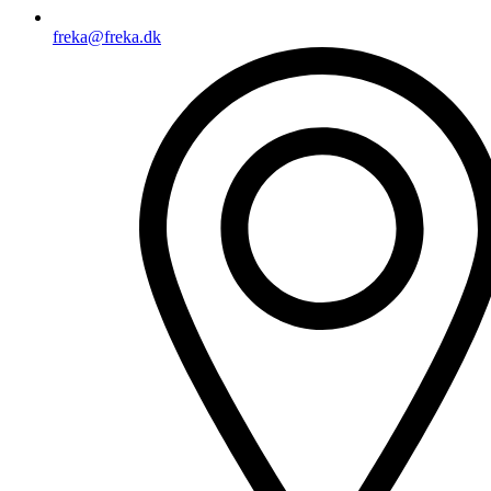
freka@freka.dk