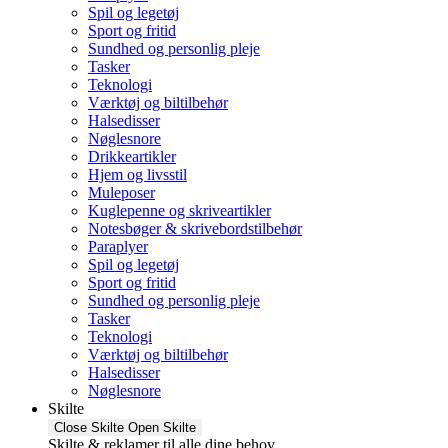
Spil og legetøj
Sport og fritid
Sundhed og personlig pleje
Tasker
Teknologi
Værktøj og biltilbehør
Halsedisser
Nøglesnore
Drikkeartikler
Hjem og livsstil
Muleposer
Kuglepenne og skriveartikler
Notesbøger & skrivebordstilbehør
Paraplyer
Spil og legetøj
Sport og fritid
Sundhed og personlig pleje
Tasker
Teknologi
Værktøj og biltilbehør
Halsedisser
Nøglesnore
Skilte
Close Skilte
Open Skilte
Skilte & reklamer til alle dine behov