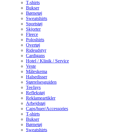
T-shirts
Bukser
Børnetøj
Sweatshirts
Sportstøj
Skjorter
Fleece
Poloshirts
Overtøj
Rideudstyr
Cardigans
Hotel / Klinik / Service
Veste
Måleskema
Halsedisser
Størrelsesguiden
TeeJays
Reflekstøj
Reklameartikler
Arbejdstøj
Caps/huer/Accessories
T-shirts
Bukser
Børnetøj
Sweatshirts