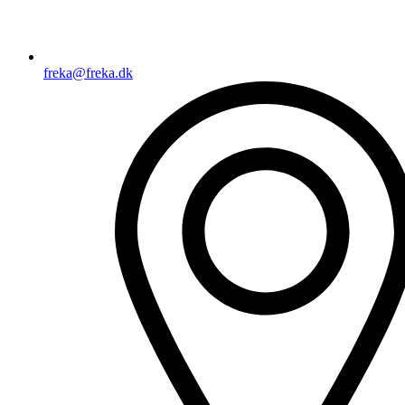
freka@freka.dk