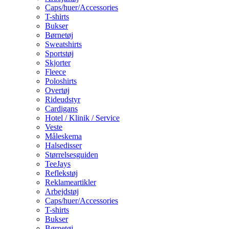
Caps/huer/Accessories
T-shirts
Bukser
Børnetøj
Sweatshirts
Sportstøj
Skjorter
Fleece
Poloshirts
Overtøj
Rideudstyr
Cardigans
Hotel / Klinik / Service
Veste
Måleskema
Halsedisser
Størrelsesguiden
TeeJays
Reflekstøj
Reklameartikler
Arbejdstøj
Caps/huer/Accessories
T-shirts
Bukser
Børnetøj