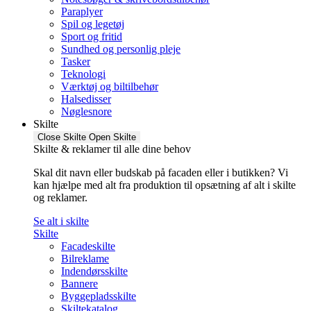
Paraplyer
Spil og legetøj
Sport og fritid
Sundhed og personlig pleje
Tasker
Teknologi
Værktøj og biltilbehør
Halsedisser
Nøglesnore
Skilte
Close Skilte
Open Skilte
Skilte & reklamer til alle dine behov
Skal dit navn eller budskab på facaden eller i butikken? Vi
kan hjælpe med alt fra produktion til opsætning af alt i skilte
og reklamer.
Se alt i skilte
Skilte
Facadeskilte
Bilreklame
Indendørsskilte
Bannere
Byggepladsskilte
Skiltekatalog