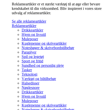
Reklameartikler er et stærkt værktøj til at øge eller bevare
kendskabet til din virksomhed. Bliv inspireret i vores store
udvalg af reklameartikler.
Se alle reklameartikler
Reklameartikler
Drikkeartikler
Hjem og livsstil
Muleposer
Kuglepenne og skriveartikler
Notesbøger & skrivebordstilbehør
Paraplyer
Spil og legetøj
Sport og fritid
Sundhed og personlig pleje
Tasker
Teknologi
Værktøj og biltilbehør
Halsedisser
Nøglesnore
Drikkeartikler
Hjem og livsstil
Muleposer
Kuglepenne og skriveartikler
Notesbøger & skrivebordstilbehør