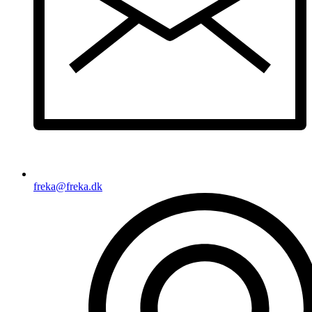
freka@freka.dk