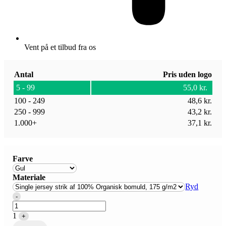
Vent på et tilbud fra os
Antal
Pris uden logo
5 - 99
55,0
kr.
100 - 249
48,6
kr.
250 - 999
43,2
kr.
1.000+
37,1
kr.
Farve
Materiale
Ryd
Quantity
-
1
+