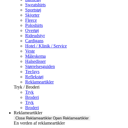
Sweatshirts
Sportstøj
Skjorter
Fleece
Poloshirts
Overtøj
Rideudstyr
Cardigans
Hotel / Klinik / Service
Veste
Måleskema
Halsedisser
Størrelsesguiden
TeeJays
Reflekstøj
Reklameartikler
Tryk / Broderi
Tryk
Broderi
Tryk
Broderi
Reklameartikler
Close Reklameartikler
Open Reklameartikler
En verden af reklameartikler ​