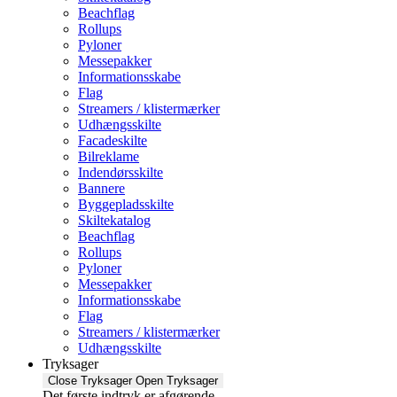
Beachflag
Rollups
Pyloner
Messepakker
Informationsskabe
Flag
Streamers / klistermærker
Udhængsskilte
Facadeskilte
Bilreklame
Indendørsskilte
Bannere
Byggepladsskilte
Skiltekatalog
Beachflag
Rollups
Pyloner
Messepakker
Informationsskabe
Flag
Streamers / klistermærker
Udhængsskilte
Tryksager
Close Tryksager
Open Tryksager
Det første indtryk er afgørende