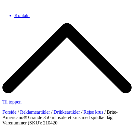
Kontakt
Til toppen
Forside
/
Reklameartikler
/
Drikkeartikler
/
Rejse krus
/ Brite-
Americano® Grande 350 ml isoleret krus med spildtæt låg
Varenummer (SKU): 210420