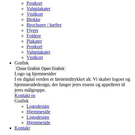
Postkort
Valgplakater
Visitkort
Blokke
Brochurer / hæfter
Flyers
Foldere
Plakater
Postkort
Valgplakater
Visitkort
Grafisk
Close Grafisk
Open Grafisk
Logo og hjemmesider
I en digital verden er førsteindtrykket alt. Vi skaber logoer og
hjemmesidedesign, der fanger jeres essens og appellerer til
jeres målgruppe.
Kontakt os
Grafisk
Logodesign
Hjemmeside
Logodesign
Hjemmeside
Kontakt