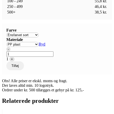
100 - 249
55,8
kr.
250 - 499
46,4
kr.
500+
38,5
kr.
Farve
Materiale
Ryd
Quantity
-
1
+
Tilføj
Obs! Alle priser er ekskl. moms og fragt.
Der laves altid min. 10 logotryk.
Ordrer under kr. 500 tillægges et gebyr på kr. 125,-
Relaterede produkter