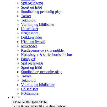
Spil og legetøj
Sport og fritid
Sundhed og personlig pleje
Tasker
Teknologi
Værktøj og biltilbehør
Halsedisser
Nøglesnore
Drikkeartikler
Hjem og livsstil
Muleposer
Kuglepenne og skriveartikler
Notesbøger & skrivebordstilbehør
Paraplyer
Spil og legetøj
Sport og fritid
Sundhed og personlig pleje
Tasker
Teknologi
Værktøj og biltilbehør
Halsedisser
Nøglesnore
Skilte
Close Skilte
Open Skilte
Skilte & reklamer til alle dine behov