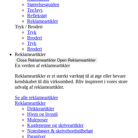
Størrelsesguiden
TeeJays
Reflekstøj
Reklameartikler
Tryk / Broderi
Tryk
Broderi
Tryk
Broderi
Reklameartikler
Close Reklameartikler
Open Reklameartikler
En verden af reklameartikler ​
Reklameartikler er et stærkt værktøj til at øge eller bevare
kendskabet til din virksomhed. Bliv inspireret i vores store
udvalg af reklameartikler.
Se alle reklameartikler
Reklameartikler
Drikkeartikler
Hjem og livsstil
Muleposer
Kuglepenne og skriveartikler
Notesbøger & skrivebordstilbehør
Paraplyer