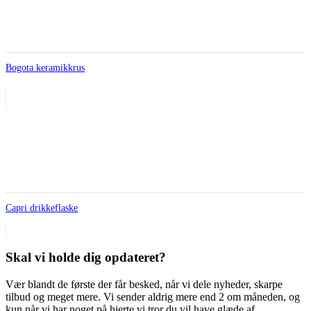
Bogota keramikkrus
Capri drikkeflaske
Skal vi holde dig opdateret?
Vær blandt de første der får besked, når vi dele nyheder, skarpe
tilbud og meget mere. Vi sender aldrig mere end 2 om måneden, og
kun når vi har noget på hjerte vi tror du vil have glæde af.