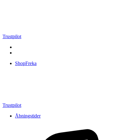
Videre
til
indhold
Trustpilot
ShopFreka
Trustpilot
Åbningstider