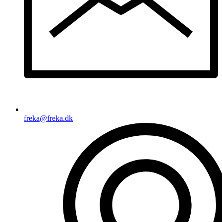
freka@freka.dk