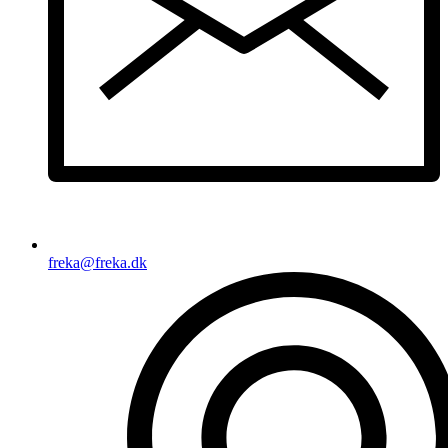
freka@freka.dk