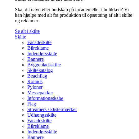
Skal dit navn eller budskab på facaden eller i butikken? Vi
kan hjælpe med alt fra produktion til opsætning af alt i skilte
og reklamer.
Se alt i skilte
Skilte
Facadeskilte
Bilreklame
Indendørsskilte
Bannere
Byggepladsskilte
Skiltekatalog
Beachflag
Rollups
Pyloner
Messepakker
Informationsskabe
Flag
Streamers / klistermærker
Udhængsskilte
Facadeskilte
Bilreklame
Indendørsskilte
Bannere