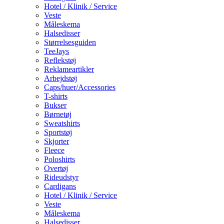
Hotel / Klinik / Service
Veste
Måleskema
Halsedisser
Størrelsesguiden
TeeJays
Reflekstøj
Reklameartikler
Arbejdstøj
Caps/huer/Accessories
T-shirts
Bukser
Børnetøj
Sweatshirts
Sportstøj
Skjorter
Fleece
Poloshirts
Overtøj
Rideudstyr
Cardigans
Hotel / Klinik / Service
Veste
Måleskema
Halsedisser