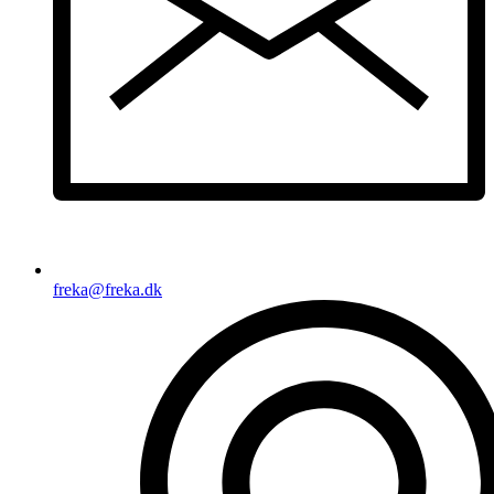
freka@freka.dk