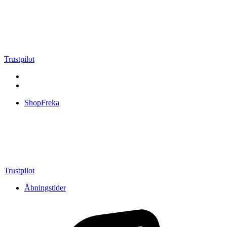
Videre
til
indhold
Trustpilot
ShopFreka
Trustpilot
Åbningstider