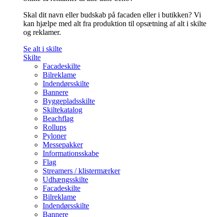
Skal dit navn eller budskab på facaden eller i butikken? Vi
kan hjælpe med alt fra produktion til opsætning af alt i skilte
og reklamer.
Se alt i skilte
Skilte
Facadeskilte
Bilreklame
Indendørsskilte
Bannere
Byggepladsskilte
Skiltekatalog
Beachflag
Rollups
Pyloner
Messepakker
Informationsskabe
Flag
Streamers / klistermærker
Udhængsskilte
Facadeskilte
Bilreklame
Indendørsskilte
Bannere