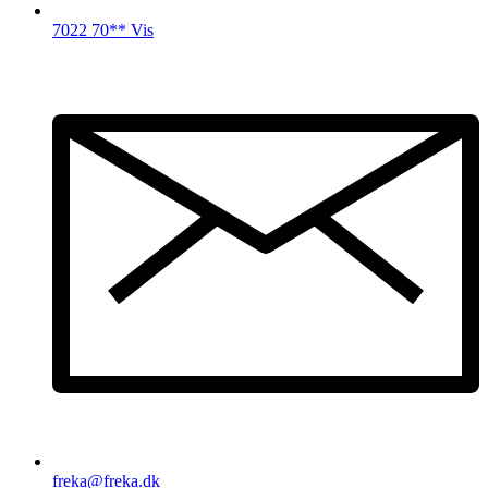
7022 70** Vis
freka@freka.dk