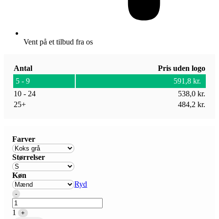
Vent på et tilbud fra os
Antal
Pris uden logo
5 - 9
591,8
kr.
10 - 24
538,0
kr.
25+
484,2
kr.
Farver
Størrelser
Køn
Ryd
Quantity
-
1
+