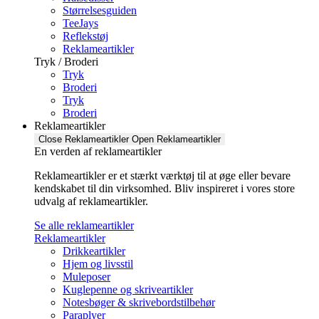
Størrelsesguiden
TeeJays
Reflekstøj
Reklameartikler
Tryk / Broderi
Tryk
Broderi
Tryk
Broderi
Reklameartikler
Close Reklameartikler
Open Reklameartikler
En verden af reklameartikler ​
Reklameartikler er et stærkt værktøj til at øge eller bevare
kendskabet til din virksomhed. Bliv inspireret i vores store
udvalg af reklameartikler.
Se alle reklameartikler
Reklameartikler
Drikkeartikler
Hjem og livsstil
Muleposer
Kuglepenne og skriveartikler
Notesbøger & skrivebordstilbehør
Paraplyer