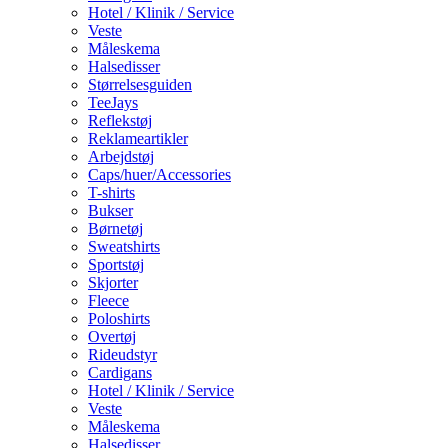
Hotel / Klinik / Service
Veste
Måleskema
Halsedisser
Størrelsesguiden
TeeJays
Reflekstøj
Reklameartikler
Arbejdstøj
Caps/huer/Accessories
T-shirts
Bukser
Børnetøj
Sweatshirts
Sportstøj
Skjorter
Fleece
Poloshirts
Overtøj
Rideudstyr
Cardigans
Hotel / Klinik / Service
Veste
Måleskema
Halsedisser