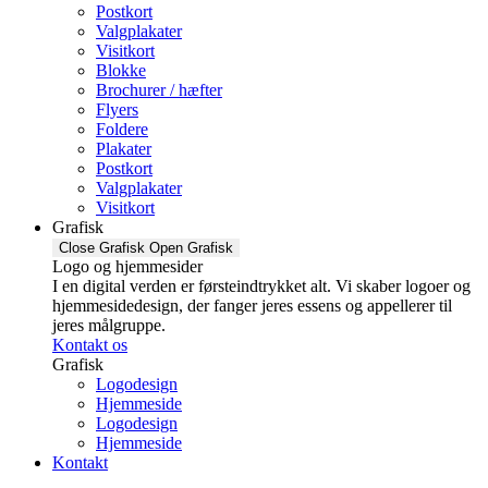
Postkort
Valgplakater
Visitkort
Blokke
Brochurer / hæfter
Flyers
Foldere
Plakater
Postkort
Valgplakater
Visitkort
Grafisk
Close Grafisk
Open Grafisk
Logo og hjemmesider
I en digital verden er førsteindtrykket alt. Vi skaber logoer og
hjemmesidedesign, der fanger jeres essens og appellerer til
jeres målgruppe.
Kontakt os
Grafisk
Logodesign
Hjemmeside
Logodesign
Hjemmeside
Kontakt