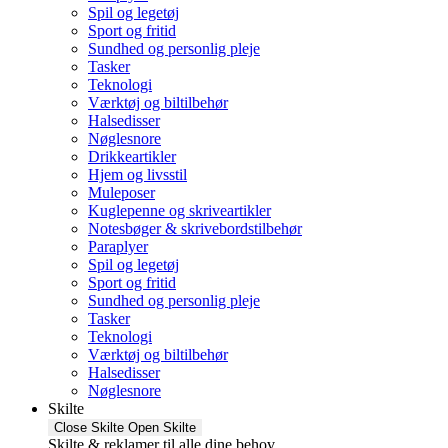
Spil og legetøj
Sport og fritid
Sundhed og personlig pleje
Tasker
Teknologi
Værktøj og biltilbehør
Halsedisser
Nøglesnore
Drikkeartikler
Hjem og livsstil
Muleposer
Kuglepenne og skriveartikler
Notesbøger & skrivebordstilbehør
Paraplyer
Spil og legetøj
Sport og fritid
Sundhed og personlig pleje
Tasker
Teknologi
Værktøj og biltilbehør
Halsedisser
Nøglesnore
Skilte
Close Skilte
Open Skilte
Skilte & reklamer til alle dine behov