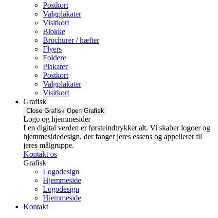
Postkort
Valgplakater
Visitkort
Blokke
Brochurer / hæfter
Flyers
Foldere
Plakater
Postkort
Valgplakater
Visitkort
Grafisk
Close Grafisk
Open Grafisk
Logo og hjemmesider
I en digital verden er førsteindtrykket alt. Vi skaber logoer og
hjemmesidedesign, der fanger jeres essens og appellerer til
jeres målgruppe.
Kontakt os
Grafisk
Logodesign
Hjemmeside
Logodesign
Hjemmeside
Kontakt