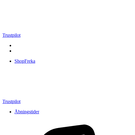
Videre
til
indhold
Trustpilot
ShopFreka
Trustpilot
Åbningstider