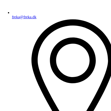
freka@freka.dk