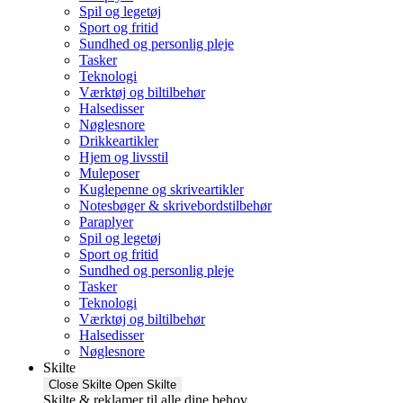
Spil og legetøj
Sport og fritid
Sundhed og personlig pleje
Tasker
Teknologi
Værktøj og biltilbehør
Halsedisser
Nøglesnore
Drikkeartikler
Hjem og livsstil
Muleposer
Kuglepenne og skriveartikler
Notesbøger & skrivebordstilbehør
Paraplyer
Spil og legetøj
Sport og fritid
Sundhed og personlig pleje
Tasker
Teknologi
Værktøj og biltilbehør
Halsedisser
Nøglesnore
Skilte
Close Skilte
Open Skilte
Skilte & reklamer til alle dine behov