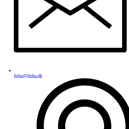
freka@freka.dk