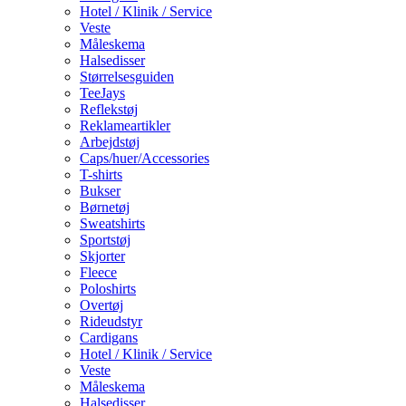
Hotel / Klinik / Service
Veste
Måleskema
Halsedisser
Størrelsesguiden
TeeJays
Reflekstøj
Reklameartikler
Arbejdstøj
Caps/huer/Accessories
T-shirts
Bukser
Børnetøj
Sweatshirts
Sportstøj
Skjorter
Fleece
Poloshirts
Overtøj
Rideudstyr
Cardigans
Hotel / Klinik / Service
Veste
Måleskema
Halsedisser