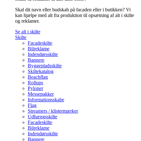
Skal dit navn eller budskab på facaden eller i butikken? Vi
kan hjælpe med alt fra produktion til opsætning af alt i skilte
og reklamer.
Se alt i skilte
Skilte
Facadeskilte
Bilreklame
Indendørsskilte
Bannere
Byggepladsskilte
Skiltekatalog
Beachflag
Rollups
Pyloner
Messepakker
Informationsskabe
Flag
Streamers / klistermærker
Udhængsskilte
Facadeskilte
Bilreklame
Indendørsskilte
Bannere