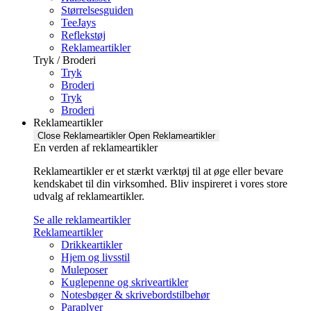
Størrelsesguiden
TeeJays
Reflekstøj
Reklameartikler
Tryk / Broderi
Tryk
Broderi
Tryk
Broderi
Reklameartikler
Close Reklameartikler
Open Reklameartikler
En verden af reklameartikler ​
Reklameartikler er et stærkt værktøj til at øge eller bevare
kendskabet til din virksomhed. Bliv inspireret i vores store
udvalg af reklameartikler.
Se alle reklameartikler
Reklameartikler
Drikkeartikler
Hjem og livsstil
Muleposer
Kuglepenne og skriveartikler
Notesbøger & skrivebordstilbehør
Paraplyer