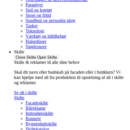
Paraplyer
Spil og legetøj
Sport og fritid
Sundhed og personlig pleje
Tasker
Teknologi
Værktøj og biltilbehør
Halsedisser
Nøglesnore
Skilte
Close Skilte
Open Skilte
Skilte & reklamer til alle dine behov
Skal dit navn eller budskab på facaden eller i butikken? Vi
kan hjælpe med alt fra produktion til opsætning af alt i skilte
og reklamer.
Se alt i skilte
Skilte
Facadeskilte
Bilreklame
Indendørsskilte
Bannere
Byggepladsskilte
Skiltekatalog