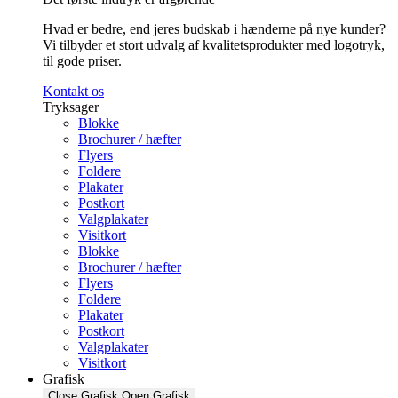
Hvad er bedre, end jeres budskab i hænderne på nye kunder?
Vi tilbyder et stort udvalg af kvalitetsprodukter med logotryk,
til gode priser.
Kontakt os
Tryksager
Blokke
Brochurer / hæfter
Flyers
Foldere
Plakater
Postkort
Valgplakater
Visitkort
Blokke
Brochurer / hæfter
Flyers
Foldere
Plakater
Postkort
Valgplakater
Visitkort
Grafisk
Close Grafisk
Open Grafisk