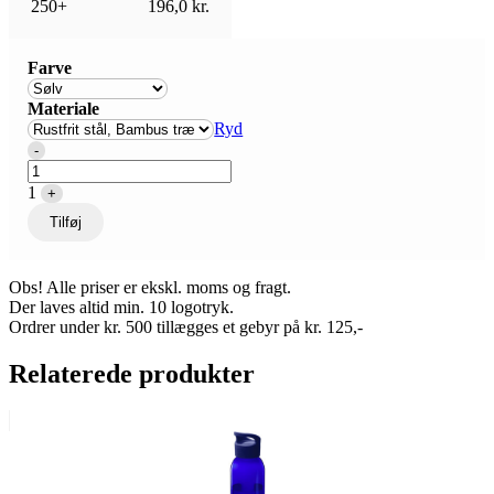
250+
196,0
kr.
Farve
Materiale
Ryd
Quantity
-
1
+
Tilføj
Obs! Alle priser er ekskl. moms og fragt.
Der laves altid min. 10 logotryk.
Ordrer under kr. 500 tillægges et gebyr på kr. 125,-
Relaterede produkter