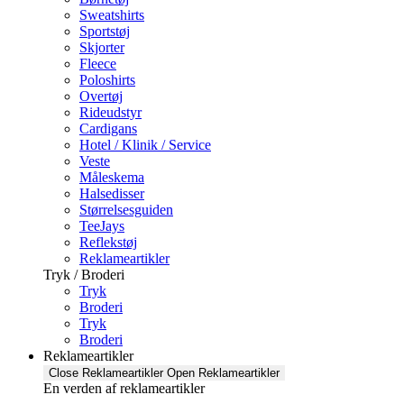
Sweatshirts
Sportstøj
Skjorter
Fleece
Poloshirts
Overtøj
Rideudstyr
Cardigans
Hotel / Klinik / Service
Veste
Måleskema
Halsedisser
Størrelsesguiden
TeeJays
Reflekstøj
Reklameartikler
Tryk / Broderi
Tryk
Broderi
Tryk
Broderi
Reklameartikler
Close Reklameartikler
Open Reklameartikler
En verden af reklameartikler ​