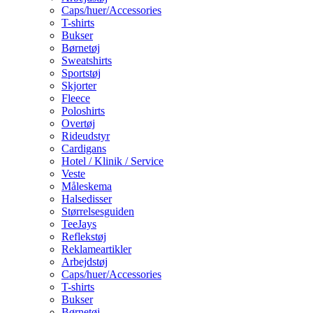
Caps/huer/Accessories
T-shirts
Bukser
Børnetøj
Sweatshirts
Sportstøj
Skjorter
Fleece
Poloshirts
Overtøj
Rideudstyr
Cardigans
Hotel / Klinik / Service
Veste
Måleskema
Halsedisser
Størrelsesguiden
TeeJays
Reflekstøj
Reklameartikler
Arbejdstøj
Caps/huer/Accessories
T-shirts
Bukser
Børnetøj