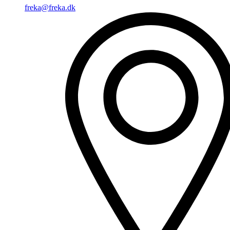
freka@freka.dk