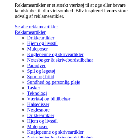
Reklameartikler er et stærkt værktøj til at øge eller bevare
kendskabet til din virksomhed. Bliv inspireret i vores store
udvalg af reklameartikler.
Se alle reklameartikler
Reklameartikler
Drikkeartikler
Hjem og livsstil
Muleposer
Kuglepenne og skriveartikler
Notesbøger & skrivebordstilbehør
Paraplyer
Spil og legetøj
Sport og fritid
Sundhed og personlig pleje
Tasker
Teknologi
Værktøj og biltilbehør
Halsedisser
Nøglesnore
Drikkeartikler
Hjem og livsstil
Muleposer
Kuglepenne og skriveartikler
Notesbøger & skrivebordstilbehør