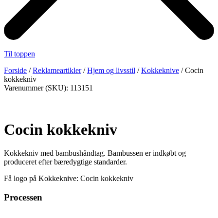
Til toppen
Forside
/
Reklameartikler
/
Hjem og livsstil
/
Kokkeknive
/ Cocin
kokkekniv
Varenummer (SKU): 113151
Cocin kokkekniv
Kokkekniv med bambushåndtag. Bambussen er indkøbt og
produceret efter bæredygtige standarder.
Få logo på Kokkeknive: Cocin kokkekniv
Processen