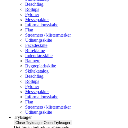
Beachflag
Rollups
Pyloner
Messepakker
Informationsskabe
Flag
Streamers / klistermærker
Udhængsskilte
Facadeskilte
Bilreklame
Indendørsskilte
Bannere
Byggepladsskilte
Skiltekatalog
Beachflag
Rollups
Pyloner
Messepakker
Informationsskabe
Flag
Streamers / klistermærker
Udhængsskilte
Tryksager
Close Tryksager
Open Tryksager
Det første indtryk er afgørende