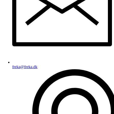
freka@freka.dk