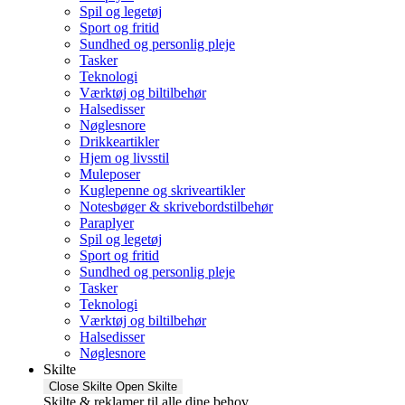
Spil og legetøj
Sport og fritid
Sundhed og personlig pleje
Tasker
Teknologi
Værktøj og biltilbehør
Halsedisser
Nøglesnore
Drikkeartikler
Hjem og livsstil
Muleposer
Kuglepenne og skriveartikler
Notesbøger & skrivebordstilbehør
Paraplyer
Spil og legetøj
Sport og fritid
Sundhed og personlig pleje
Tasker
Teknologi
Værktøj og biltilbehør
Halsedisser
Nøglesnore
Skilte
Close Skilte
Open Skilte
Skilte & reklamer til alle dine behov