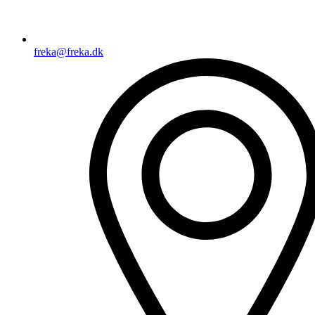
freka@freka.dk