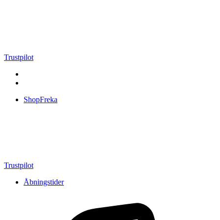
Videre
til
indhold
Trustpilot
ShopFreka
Trustpilot
Åbningstider