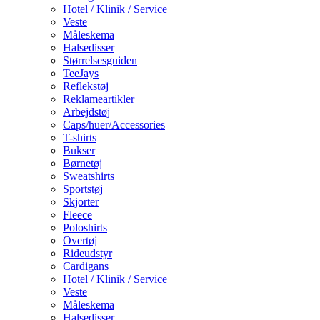
Hotel / Klinik / Service
Veste
Måleskema
Halsedisser
Størrelsesguiden
TeeJays
Reflekstøj
Reklameartikler
Arbejdstøj
Caps/huer/Accessories
T-shirts
Bukser
Børnetøj
Sweatshirts
Sportstøj
Skjorter
Fleece
Poloshirts
Overtøj
Rideudstyr
Cardigans
Hotel / Klinik / Service
Veste
Måleskema
Halsedisser