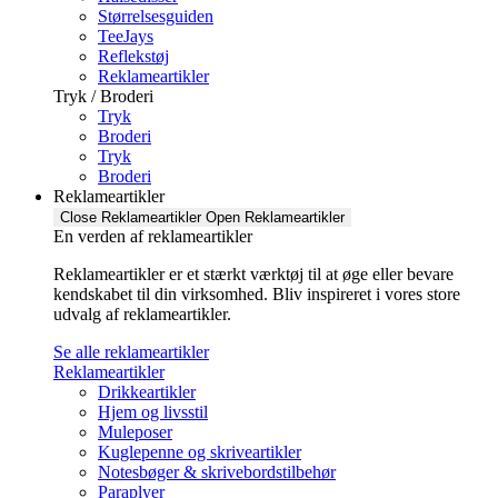
Størrelsesguiden
TeeJays
Reflekstøj
Reklameartikler
Tryk / Broderi
Tryk
Broderi
Tryk
Broderi
Reklameartikler
Close Reklameartikler
Open Reklameartikler
En verden af reklameartikler ​
Reklameartikler er et stærkt værktøj til at øge eller bevare
kendskabet til din virksomhed. Bliv inspireret i vores store
udvalg af reklameartikler.
Se alle reklameartikler
Reklameartikler
Drikkeartikler
Hjem og livsstil
Muleposer
Kuglepenne og skriveartikler
Notesbøger & skrivebordstilbehør
Paraplyer