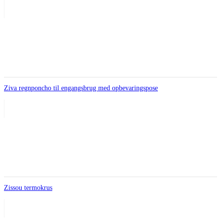
Ziva regnponcho til engangsbrug med opbevaringspose
Zissou termokrus