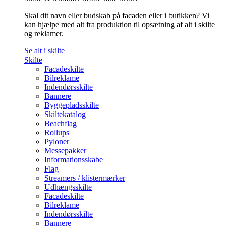
Skal dit navn eller budskab på facaden eller i butikken? Vi
kan hjælpe med alt fra produktion til opsætning af alt i skilte
og reklamer.
Se alt i skilte
Skilte
Facadeskilte
Bilreklame
Indendørsskilte
Bannere
Byggepladsskilte
Skiltekatalog
Beachflag
Rollups
Pyloner
Messepakker
Informationsskabe
Flag
Streamers / klistermærker
Udhængsskilte
Facadeskilte
Bilreklame
Indendørsskilte
Bannere