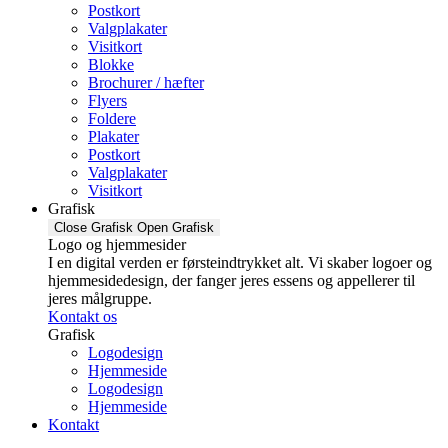
Postkort
Valgplakater
Visitkort
Blokke
Brochurer / hæfter
Flyers
Foldere
Plakater
Postkort
Valgplakater
Visitkort
Grafisk
Close Grafisk
Open Grafisk
Logo og hjemmesider
I en digital verden er førsteindtrykket alt. Vi skaber logoer og
hjemmesidedesign, der fanger jeres essens og appellerer til
jeres målgruppe.
Kontakt os
Grafisk
Logodesign
Hjemmeside
Logodesign
Hjemmeside
Kontakt