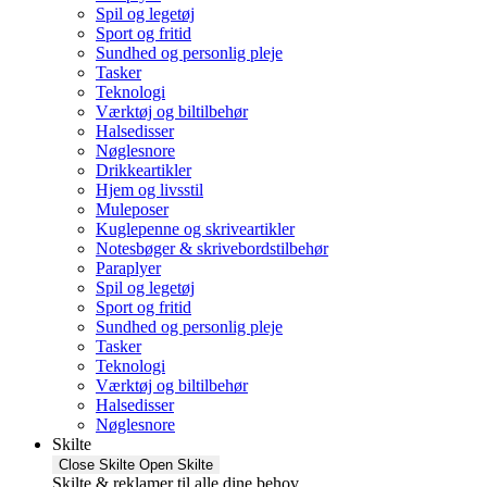
Spil og legetøj
Sport og fritid
Sundhed og personlig pleje
Tasker
Teknologi
Værktøj og biltilbehør
Halsedisser
Nøglesnore
Drikkeartikler
Hjem og livsstil
Muleposer
Kuglepenne og skriveartikler
Notesbøger & skrivebordstilbehør
Paraplyer
Spil og legetøj
Sport og fritid
Sundhed og personlig pleje
Tasker
Teknologi
Værktøj og biltilbehør
Halsedisser
Nøglesnore
Skilte
Close Skilte
Open Skilte
Skilte & reklamer til alle dine behov