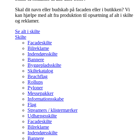
Skal dit navn eller budskab på facaden eller i butikken? Vi
kan hjælpe med alt fra produktion til opsætning af alt i skilte
og reklamer.
Se alt i skilte
Skilte
Facadeskilte
Bilreklame
Indendørsskilte
Bannere
Byggepladsskilte
Skiltekatalog
Beachflag
Rollups
Pyloner
Messepakker
Informationsskabe
Flag
Streamers / klistermærker
Udhængsskilte
Facadeskilte
Bilreklame
Indendørsskilte
Bannere