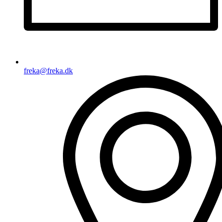
freka@freka.dk