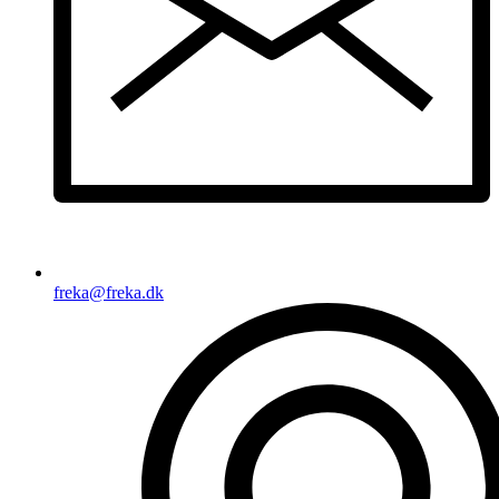
freka@freka.dk