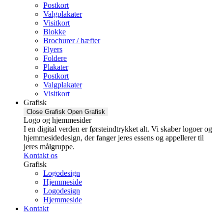
Postkort
Valgplakater
Visitkort
Blokke
Brochurer / hæfter
Flyers
Foldere
Plakater
Postkort
Valgplakater
Visitkort
Grafisk
Close Grafisk
Open Grafisk
Logo og hjemmesider
I en digital verden er førsteindtrykket alt. Vi skaber logoer og
hjemmesidedesign, der fanger jeres essens og appellerer til
jeres målgruppe.
Kontakt os
Grafisk
Logodesign
Hjemmeside
Logodesign
Hjemmeside
Kontakt