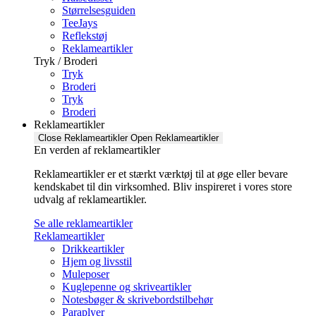
Størrelsesguiden
TeeJays
Reflekstøj
Reklameartikler
Tryk / Broderi
Tryk
Broderi
Tryk
Broderi
Reklameartikler
Close Reklameartikler
Open Reklameartikler
En verden af reklameartikler ​
Reklameartikler er et stærkt værktøj til at øge eller bevare
kendskabet til din virksomhed. Bliv inspireret i vores store
udvalg af reklameartikler.
Se alle reklameartikler
Reklameartikler
Drikkeartikler
Hjem og livsstil
Muleposer
Kuglepenne og skriveartikler
Notesbøger & skrivebordstilbehør
Paraplyer