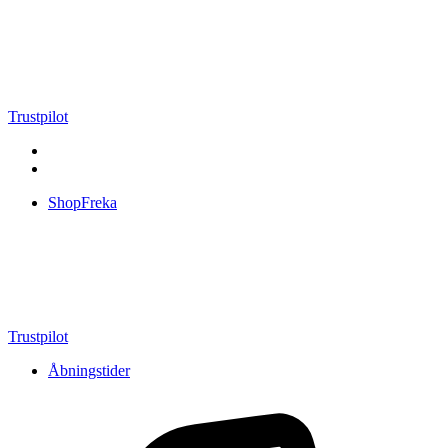
Videre
til
indhold
Trustpilot
ShopFreka
Trustpilot
Åbningstider