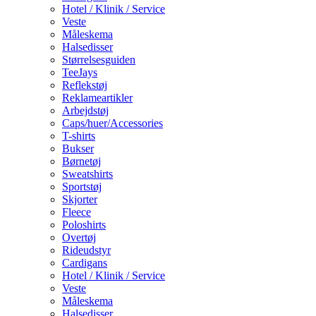
Hotel / Klinik / Service
Veste
Måleskema
Halsedisser
Størrelsesguiden
TeeJays
Reflekstøj
Reklameartikler
Arbejdstøj
Caps/huer/Accessories
T-shirts
Bukser
Børnetøj
Sweatshirts
Sportstøj
Skjorter
Fleece
Poloshirts
Overtøj
Rideudstyr
Cardigans
Hotel / Klinik / Service
Veste
Måleskema
Halsedisser