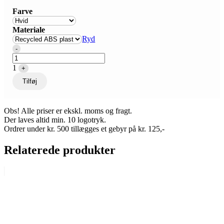
Farve
Materiale
Ryd
Quantity
-
1
+
Tilføj
Obs! Alle priser er ekskl. moms og fragt.
Der laves altid min. 10 logotryk.
Ordrer under kr. 500 tillægges et gebyr på kr. 125,-
Relaterede produkter