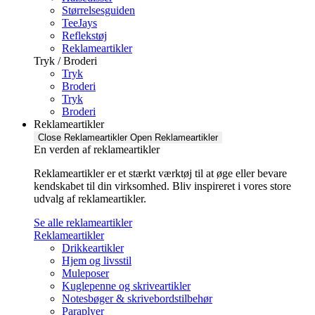
Størrelsesguiden
TeeJays
Reflekstøj
Reklameartikler
Tryk / Broderi
Tryk
Broderi
Tryk
Broderi
Reklameartikler
Close Reklameartikler
Open Reklameartikler
En verden af reklameartikler ​
Reklameartikler er et stærkt værktøj til at øge eller bevare
kendskabet til din virksomhed. Bliv inspireret i vores store
udvalg af reklameartikler.
Se alle reklameartikler
Reklameartikler
Drikkeartikler
Hjem og livsstil
Muleposer
Kuglepenne og skriveartikler
Notesbøger & skrivebordstilbehør
Paraplyer