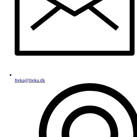
freka@freka.dk