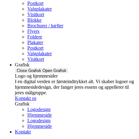
Postkort
Valgplakater
Visitkort
Blokke
Brochurer / hæfter
Flyers
Foldere
Plakater
Postkort
Valgplakater
Visitkort
Grafisk
Close Grafisk
Open Grafisk
Logo og hjemmesider
I en digital verden er førsteindtrykket alt. Vi skaber logoer og
hjemmesidedesign, der fanger jeres essens og appellerer til
jeres målgruppe.
Kontakt os
Grafisk
Logodesign
Hjemmeside
Logodesign
Hjemmeside
Kontakt