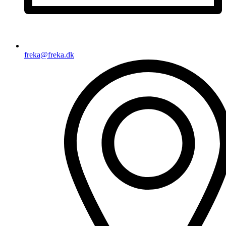
freka@freka.dk