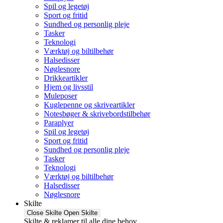
Spil og legetøj
Sport og fritid
Sundhed og personlig pleje
Tasker
Teknologi
Værktøj og biltilbehør
Halsedisser
Nøglesnore
Drikkeartikler
Hjem og livsstil
Muleposer
Kuglepenne og skriveartikler
Notesbøger & skrivebordstilbehør
Paraplyer
Spil og legetøj
Sport og fritid
Sundhed og personlig pleje
Tasker
Teknologi
Værktøj og biltilbehør
Halsedisser
Nøglesnore
Skilte
Close Skilte
Open Skilte
Skilte & reklamer til alle dine behov