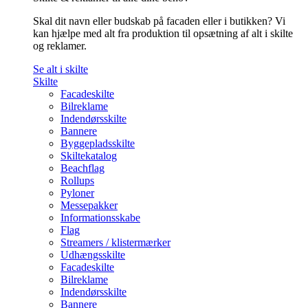
Skal dit navn eller budskab på facaden eller i butikken? Vi
kan hjælpe med alt fra produktion til opsætning af alt i skilte
og reklamer.
Se alt i skilte
Skilte
Facadeskilte
Bilreklame
Indendørsskilte
Bannere
Byggepladsskilte
Skiltekatalog
Beachflag
Rollups
Pyloner
Messepakker
Informationsskabe
Flag
Streamers / klistermærker
Udhængsskilte
Facadeskilte
Bilreklame
Indendørsskilte
Bannere