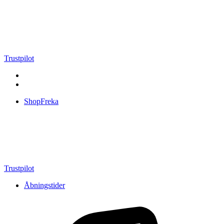
Videre
til
indhold
Trustpilot
ShopFreka
Trustpilot
Åbningstider