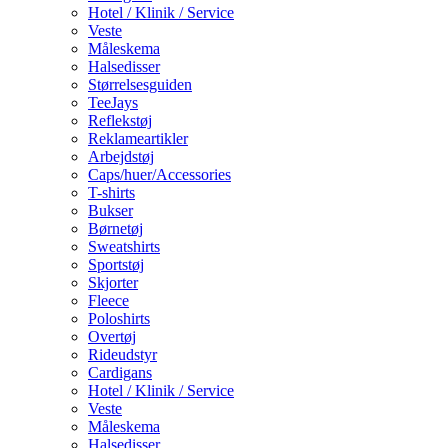
Hotel / Klinik / Service
Veste
Måleskema
Halsedisser
Størrelsesguiden
TeeJays
Reflekstøj
Reklameartikler
Arbejdstøj
Caps/huer/Accessories
T-shirts
Bukser
Børnetøj
Sweatshirts
Sportstøj
Skjorter
Fleece
Poloshirts
Overtøj
Rideudstyr
Cardigans
Hotel / Klinik / Service
Veste
Måleskema
Halsedisser