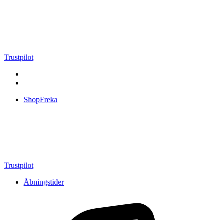
Videre
til
indhold
Trustpilot
ShopFreka
Trustpilot
Åbningstider