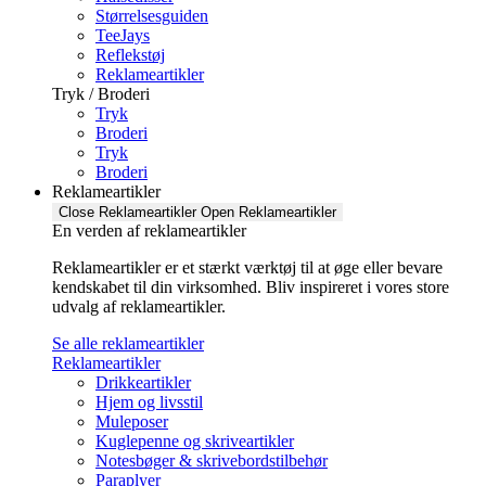
Størrelsesguiden
TeeJays
Reflekstøj
Reklameartikler
Tryk / Broderi
Tryk
Broderi
Tryk
Broderi
Reklameartikler
Close Reklameartikler
Open Reklameartikler
En verden af reklameartikler ​
Reklameartikler er et stærkt værktøj til at øge eller bevare
kendskabet til din virksomhed. Bliv inspireret i vores store
udvalg af reklameartikler.
Se alle reklameartikler
Reklameartikler
Drikkeartikler
Hjem og livsstil
Muleposer
Kuglepenne og skriveartikler
Notesbøger & skrivebordstilbehør
Paraplyer