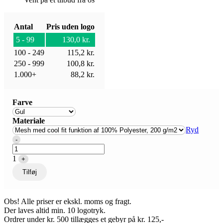
Antal
Pris uden logo
5 - 99
130,0
kr.
100 - 249
115,2
kr.
250 - 999
100,8
kr.
1.000+
88,2
kr.
Farve
Materiale
Ryd
Quantity
-
1
+
Tilføj
Obs! Alle priser er ekskl. moms og fragt.
Der laves altid min. 10 logotryk.
Ordrer under kr. 500 tillægges et gebyr på kr. 125,-