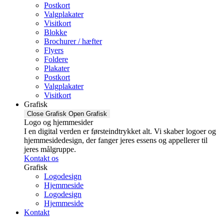
Postkort
Valgplakater
Visitkort
Blokke
Brochurer / hæfter
Flyers
Foldere
Plakater
Postkort
Valgplakater
Visitkort
Grafisk
Close Grafisk
Open Grafisk
Logo og hjemmesider
I en digital verden er førsteindtrykket alt. Vi skaber logoer og
hjemmesidedesign, der fanger jeres essens og appellerer til
jeres målgruppe.
Kontakt os
Grafisk
Logodesign
Hjemmeside
Logodesign
Hjemmeside
Kontakt