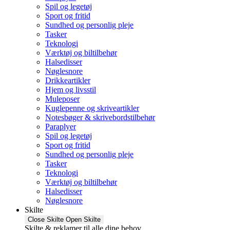
Spil og legetøj
Sport og fritid
Sundhed og personlig pleje
Tasker
Teknologi
Værktøj og biltilbehør
Halsedisser
Nøglesnore
Drikkeartikler
Hjem og livsstil
Muleposer
Kuglepenne og skriveartikler
Notesbøger & skrivebordstilbehør
Paraplyer
Spil og legetøj
Sport og fritid
Sundhed og personlig pleje
Tasker
Teknologi
Værktøj og biltilbehør
Halsedisser
Nøglesnore
Skilte
Close Skilte
Open Skilte
Skilte & reklamer til alle dine behov