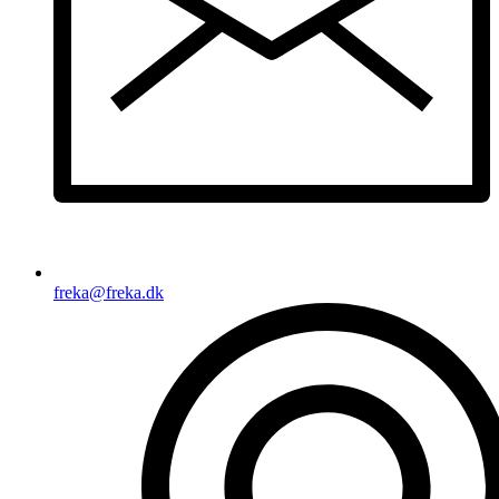
freka@freka.dk