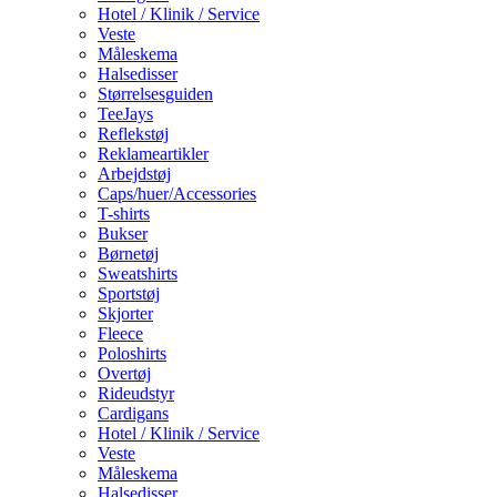
Hotel / Klinik / Service
Veste
Måleskema
Halsedisser
Størrelsesguiden
TeeJays
Reflekstøj
Reklameartikler
Arbejdstøj
Caps/huer/Accessories
T-shirts
Bukser
Børnetøj
Sweatshirts
Sportstøj
Skjorter
Fleece
Poloshirts
Overtøj
Rideudstyr
Cardigans
Hotel / Klinik / Service
Veste
Måleskema
Halsedisser