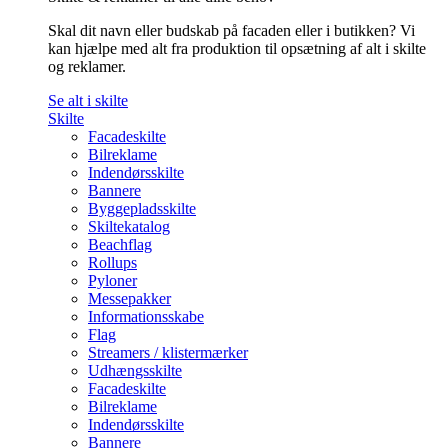
Skal dit navn eller budskab på facaden eller i butikken? Vi
kan hjælpe med alt fra produktion til opsætning af alt i skilte
og reklamer.
Se alt i skilte
Skilte
Facadeskilte
Bilreklame
Indendørsskilte
Bannere
Byggepladsskilte
Skiltekatalog
Beachflag
Rollups
Pyloner
Messepakker
Informationsskabe
Flag
Streamers / klistermærker
Udhængsskilte
Facadeskilte
Bilreklame
Indendørsskilte
Bannere