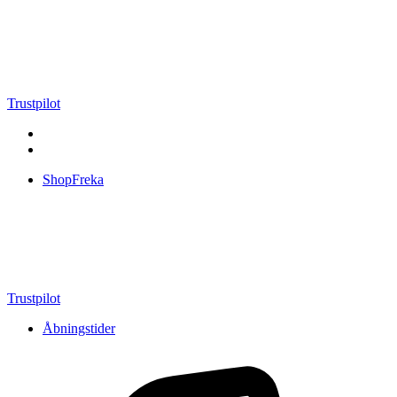
Videre
til
indhold
Trustpilot
ShopFreka
Trustpilot
Åbningstider