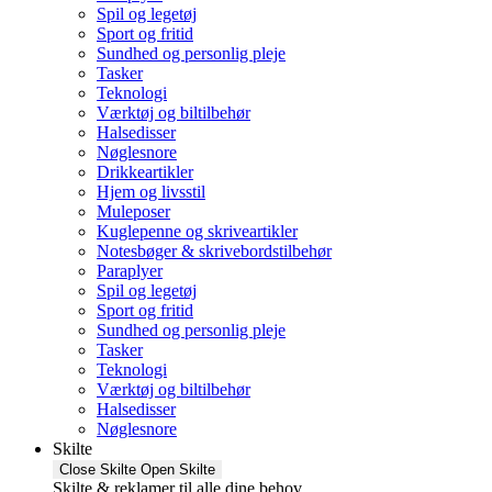
Spil og legetøj
Sport og fritid
Sundhed og personlig pleje
Tasker
Teknologi
Værktøj og biltilbehør
Halsedisser
Nøglesnore
Drikkeartikler
Hjem og livsstil
Muleposer
Kuglepenne og skriveartikler
Notesbøger & skrivebordstilbehør
Paraplyer
Spil og legetøj
Sport og fritid
Sundhed og personlig pleje
Tasker
Teknologi
Værktøj og biltilbehør
Halsedisser
Nøglesnore
Skilte
Close Skilte
Open Skilte
Skilte & reklamer til alle dine behov