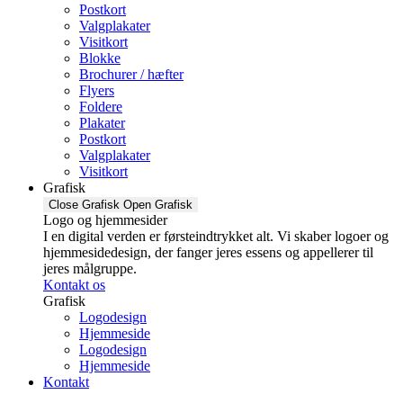
Postkort
Valgplakater
Visitkort
Blokke
Brochurer / hæfter
Flyers
Foldere
Plakater
Postkort
Valgplakater
Visitkort
Grafisk
Close Grafisk
Open Grafisk
Logo og hjemmesider
I en digital verden er førsteindtrykket alt. Vi skaber logoer og
hjemmesidedesign, der fanger jeres essens og appellerer til
jeres målgruppe.
Kontakt os
Grafisk
Logodesign
Hjemmeside
Logodesign
Hjemmeside
Kontakt