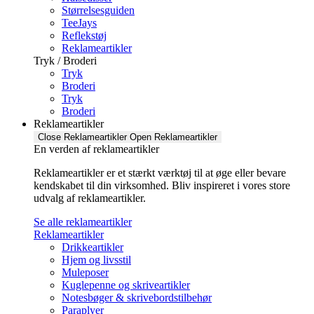
Størrelsesguiden
TeeJays
Reflekstøj
Reklameartikler
Tryk / Broderi
Tryk
Broderi
Tryk
Broderi
Reklameartikler
Close Reklameartikler
Open Reklameartikler
En verden af reklameartikler ​
Reklameartikler er et stærkt værktøj til at øge eller bevare
kendskabet til din virksomhed. Bliv inspireret i vores store
udvalg af reklameartikler.
Se alle reklameartikler
Reklameartikler
Drikkeartikler
Hjem og livsstil
Muleposer
Kuglepenne og skriveartikler
Notesbøger & skrivebordstilbehør
Paraplyer