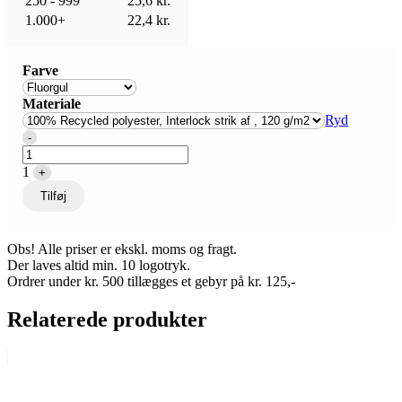
250 - 999
25,6
kr.
1.000+
22,4
kr.
Farve
Materiale
Ryd
Quantity
-
1
+
Tilføj
Obs! Alle priser er ekskl. moms og fragt.
Der laves altid min. 10 logotryk.
Ordrer under kr. 500 tillægges et gebyr på kr. 125,-
Relaterede produkter