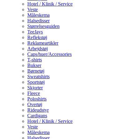
Hotel / Klinik / Service
Veste
Måleskema
Halsedisser
Størrelsesguiden
TeeJays
Reflekstøj
Reklameartikler
Arbejdstøj
Caps/huer/Accessories
T-shirts
Bukser
Børnetøj
Sweatshirts
Sportstøj
Skjorter
Fleece
Poloshirts
Overtøj
Rideudstyr
Cardigans
Hotel / Klinik / Service
Veste
Måleskema
Halsedisser