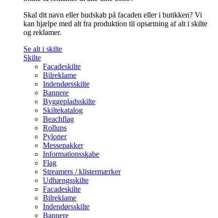
Skal dit navn eller budskab på facaden eller i butikken? Vi
kan hjælpe med alt fra produktion til opsætning af alt i skilte
og reklamer.
Se alt i skilte
Skilte
Facadeskilte
Bilreklame
Indendørsskilte
Bannere
Byggepladsskilte
Skiltekatalog
Beachflag
Rollups
Pyloner
Messepakker
Informationsskabe
Flag
Streamers / klistermærker
Udhængsskilte
Facadeskilte
Bilreklame
Indendørsskilte
Bannere