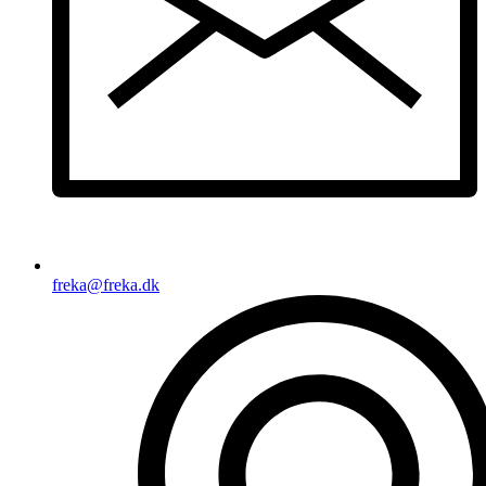
freka@freka.dk