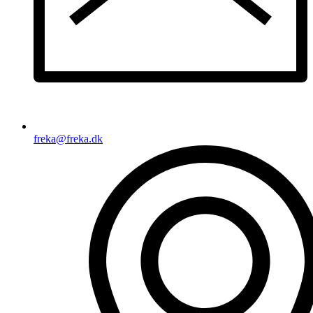
freka@freka.dk