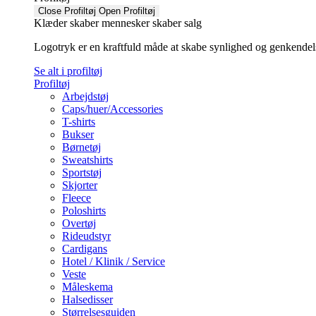
Close Profiltøj
Open Profiltøj
Klæder skaber mennesker skaber salg
Logotryk er en kraftfuld måde at skabe synlighed og genkendelse f
Se alt i profiltøj
Profiltøj
Arbejdstøj
Caps/huer/Accessories
T-shirts
Bukser
Børnetøj
Sweatshirts
Sportstøj
Skjorter
Fleece
Poloshirts
Overtøj
Rideudstyr
Cardigans
Hotel / Klinik / Service
Veste
Måleskema
Halsedisser
Størrelsesguiden