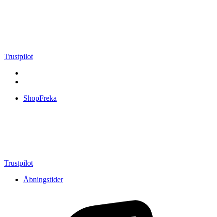
Videre
til
indhold
Trustpilot
ShopFreka
Trustpilot
Åbningstider