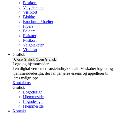
Postkort
Valgplakater
Visitkort
Blokke
Brochurer / hæfter
Flyers
Foldere
Plakater
Postkort
Valgplakater
Visitkort
Grafisk
Close Grafisk
Open Grafisk
Logo og hjemmesider
I en digital verden er førsteindtrykket alt. Vi skaber logoer og
hjemmesidedesign, der fanger jeres essens og appellerer til
jeres målgruppe.
Kontakt os
Grafisk
Logodesign
Hjemmeside
Logodesign
Hjemmeside
Kontakt