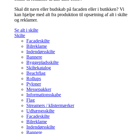
Skal dit navn eller budskab på facaden eller i butikken? Vi
kan hjælpe med alt fra produktion til opsætning af alt i skilte
og reklamer.
Se alt i skilte
Skilte
Facadeskilte
Bilreklame
Indendørsskilte
Bannere
Byggepladsskilte
Skiltekatalog
Beachflag
Rollups
Pyloner
Messepakker
Informationsskabe
Flag
Streamers / klistermærker
Udhængsskilte
Facadeskilte
Bilreklame
Indendørsskilte
Bannere