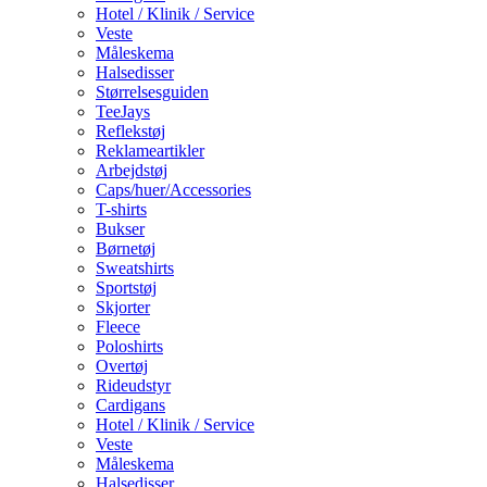
Hotel / Klinik / Service
Veste
Måleskema
Halsedisser
Størrelsesguiden
TeeJays
Reflekstøj
Reklameartikler
Arbejdstøj
Caps/huer/Accessories
T-shirts
Bukser
Børnetøj
Sweatshirts
Sportstøj
Skjorter
Fleece
Poloshirts
Overtøj
Rideudstyr
Cardigans
Hotel / Klinik / Service
Veste
Måleskema
Halsedisser