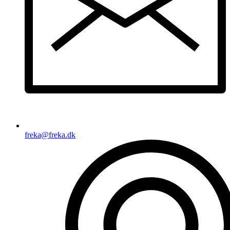
freka@freka.dk