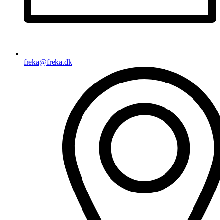
freka@freka.dk