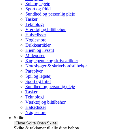
Spil og legetøj
Sport og fritid
Sundhed og personlig pleje
Tasker
Teknologi
Værktøj og biltilbehør
Halsedisser
Nøglesnore
Drikkeartikler
Hjem og livsstil
Muleposer
Kuglepenne og skriveartikler
Notesbøger & skrivebordstilbehør
Paraplyer
Spil og legetøj
Sport og fritid
Sundhed og personlig pleje
Tasker
Teknologi
Værktøj og biltilbehør
Halsedisser
Nøglesnore
Skilte
Close Skilte
Open Skilte
Skilte & reklamer til alle dine behov