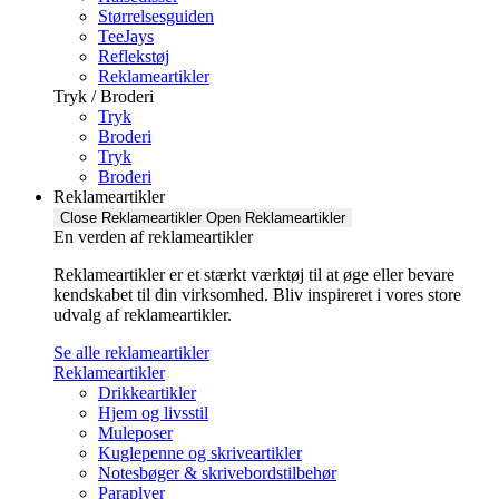
Størrelsesguiden
TeeJays
Reflekstøj
Reklameartikler
Tryk / Broderi
Tryk
Broderi
Tryk
Broderi
Reklameartikler
Close Reklameartikler
Open Reklameartikler
En verden af reklameartikler ​
Reklameartikler er et stærkt værktøj til at øge eller bevare
kendskabet til din virksomhed. Bliv inspireret i vores store
udvalg af reklameartikler.
Se alle reklameartikler
Reklameartikler
Drikkeartikler
Hjem og livsstil
Muleposer
Kuglepenne og skriveartikler
Notesbøger & skrivebordstilbehør
Paraplyer