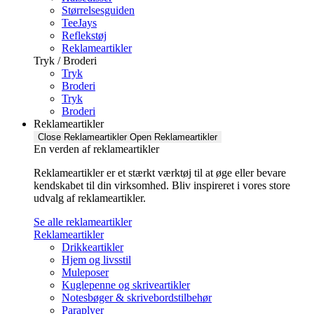
Størrelsesguiden
TeeJays
Reflekstøj
Reklameartikler
Tryk / Broderi
Tryk
Broderi
Tryk
Broderi
Reklameartikler
Close Reklameartikler
Open Reklameartikler
En verden af reklameartikler ​
Reklameartikler er et stærkt værktøj til at øge eller bevare
kendskabet til din virksomhed. Bliv inspireret i vores store
udvalg af reklameartikler.
Se alle reklameartikler
Reklameartikler
Drikkeartikler
Hjem og livsstil
Muleposer
Kuglepenne og skriveartikler
Notesbøger & skrivebordstilbehør
Paraplyer