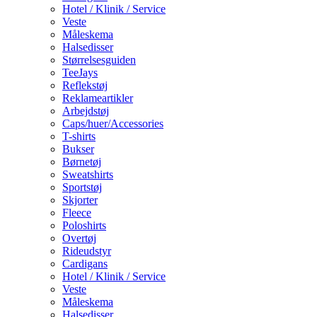
Hotel / Klinik / Service
Veste
Måleskema
Halsedisser
Størrelsesguiden
TeeJays
Reflekstøj
Reklameartikler
Arbejdstøj
Caps/huer/Accessories
T-shirts
Bukser
Børnetøj
Sweatshirts
Sportstøj
Skjorter
Fleece
Poloshirts
Overtøj
Rideudstyr
Cardigans
Hotel / Klinik / Service
Veste
Måleskema
Halsedisser