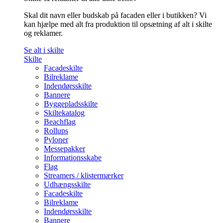
Skal dit navn eller budskab på facaden eller i butikken? Vi
kan hjælpe med alt fra produktion til opsætning af alt i skilte
og reklamer.
Se alt i skilte
Skilte
Facadeskilte
Bilreklame
Indendørsskilte
Bannere
Byggepladsskilte
Skiltekatalog
Beachflag
Rollups
Pyloner
Messepakker
Informationsskabe
Flag
Streamers / klistermærker
Udhængsskilte
Facadeskilte
Bilreklame
Indendørsskilte
Bannere