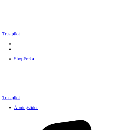
Videre
til
indhold
Trustpilot
ShopFreka
Trustpilot
Åbningstider