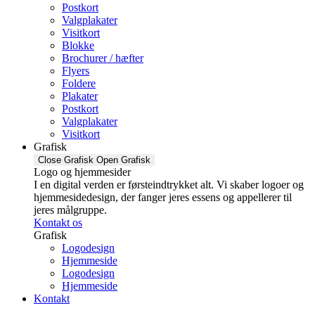
Postkort
Valgplakater
Visitkort
Blokke
Brochurer / hæfter
Flyers
Foldere
Plakater
Postkort
Valgplakater
Visitkort
Grafisk
Close Grafisk
Open Grafisk
Logo og hjemmesider
I en digital verden er førsteindtrykket alt. Vi skaber logoer og
hjemmesidedesign, der fanger jeres essens og appellerer til
jeres målgruppe.
Kontakt os
Grafisk
Logodesign
Hjemmeside
Logodesign
Hjemmeside
Kontakt