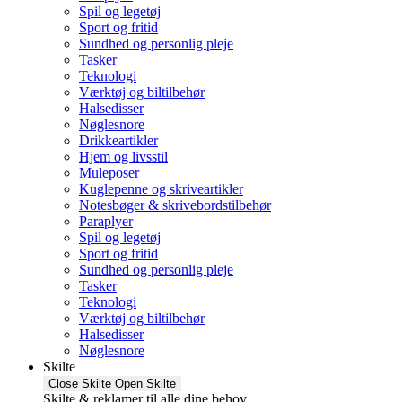
Spil og legetøj
Sport og fritid
Sundhed og personlig pleje
Tasker
Teknologi
Værktøj og biltilbehør
Halsedisser
Nøglesnore
Drikkeartikler
Hjem og livsstil
Muleposer
Kuglepenne og skriveartikler
Notesbøger & skrivebordstilbehør
Paraplyer
Spil og legetøj
Sport og fritid
Sundhed og personlig pleje
Tasker
Teknologi
Værktøj og biltilbehør
Halsedisser
Nøglesnore
Skilte
Close Skilte
Open Skilte
Skilte & reklamer til alle dine behov