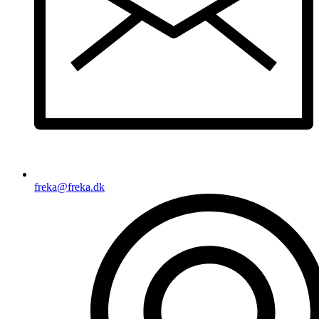
freka@freka.dk