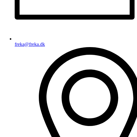
freka@freka.dk