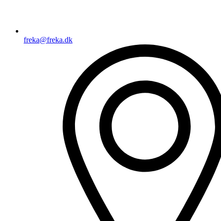
freka@freka.dk