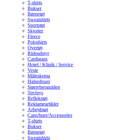
T-shirts
Bukser
Børnetøj
Sweatshirts
Sportstøj
Skjorter
Fleece
Poloshirts
Overtøj
Rideudstyr
Cardigans
Hotel / Klinik / Service
Veste
Måleskema
Halsedisser
Størrelsesguiden
TeeJays
Reflekstøj
Reklameartikler
Arbejdstøj
Caps/huer/Accessories
T-shirts
Bukser
Børnetøj
Sweatshirts