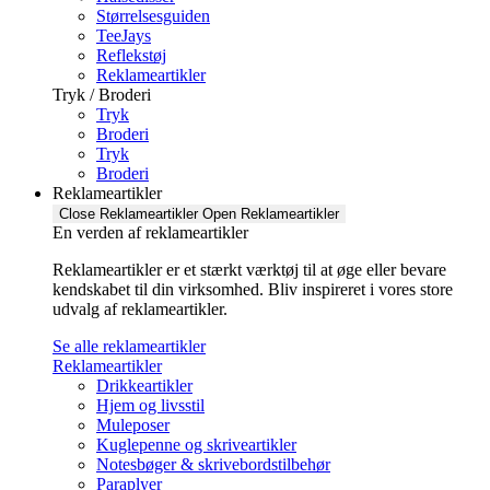
Størrelsesguiden
TeeJays
Reflekstøj
Reklameartikler
Tryk / Broderi
Tryk
Broderi
Tryk
Broderi
Reklameartikler
Close Reklameartikler
Open Reklameartikler
En verden af reklameartikler ​
Reklameartikler er et stærkt værktøj til at øge eller bevare
kendskabet til din virksomhed. Bliv inspireret i vores store
udvalg af reklameartikler.
Se alle reklameartikler
Reklameartikler
Drikkeartikler
Hjem og livsstil
Muleposer
Kuglepenne og skriveartikler
Notesbøger & skrivebordstilbehør
Paraplyer