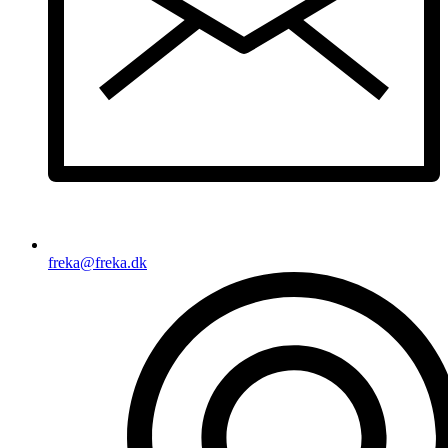
freka@freka.dk