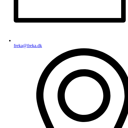
freka@freka.dk