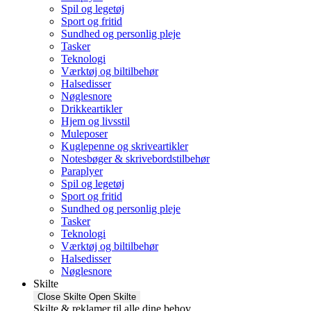
Spil og legetøj
Sport og fritid
Sundhed og personlig pleje
Tasker
Teknologi
Værktøj og biltilbehør
Halsedisser
Nøglesnore
Drikkeartikler
Hjem og livsstil
Muleposer
Kuglepenne og skriveartikler
Notesbøger & skrivebordstilbehør
Paraplyer
Spil og legetøj
Sport og fritid
Sundhed og personlig pleje
Tasker
Teknologi
Værktøj og biltilbehør
Halsedisser
Nøglesnore
Skilte
Close Skilte
Open Skilte
Skilte & reklamer til alle dine behov