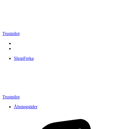
Videre
til
indhold
Trustpilot
ShopFreka
Trustpilot
Åbningstider