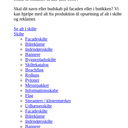
Skal dit navn eller budskab på facaden eller i butikken? Vi
kan hjælpe med alt fra produktion til opsætning af alt i skilte
og reklamer.
Se alt i skilte
Skilte
Facadeskilte
Bilreklame
Indendørsskilte
Bannere
Byggepladsskilte
Skiltekatalog
Beachflag
Rollups
Pyloner
Messepakker
Informationsskabe
Flag
Streamers / klistermærker
Udhængsskilte
Facadeskilte
Bilreklame
Indendørsskilte
Bannere