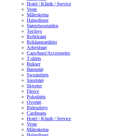
Hotel / Klinik / Service
Veste
Måleskema
Halsedisser
Størrelsesguiden
TeeJays
Reflekstøj
Reklameartikler
Arbejdstøj
Caps/huer/Accessories
T-shirts
Bukser
Børnetøj
Sweatshirts
Sportstøj
Skjorter
Fleece
Poloshirts
Overtøj
Rideudstyr
Cardigans
Hotel / Klinik / Service
Veste
Måleskema
Halsedisser