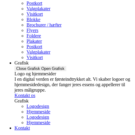
Postkort
Valgplakater
Visitkort
Blokke
Brochurer / hæfter
Flyers
Foldere
Plakater
Postkort
Valgplakater
Visitkort
Grafisk
Close Grafisk
Open Grafisk
Logo og hjemmesider
I en digital verden er førsteindtrykket alt. Vi skaber logoer og
hjemmesidedesign, der fanger jeres essens og appellerer til
jeres målgruppe.
Kontakt os
Grafisk
Logodesign
Hjemmeside
Logodesign
Hjemmeside
Kontakt