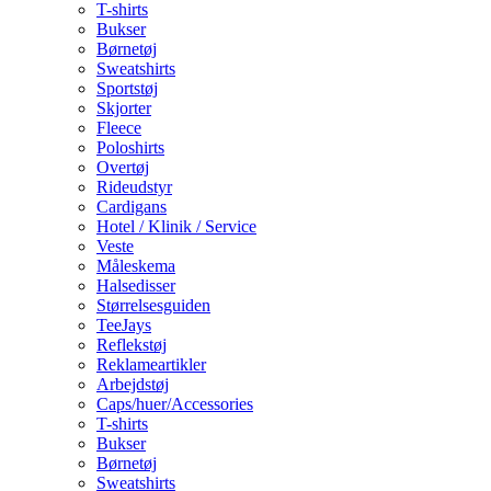
T-shirts
Bukser
Børnetøj
Sweatshirts
Sportstøj
Skjorter
Fleece
Poloshirts
Overtøj
Rideudstyr
Cardigans
Hotel / Klinik / Service
Veste
Måleskema
Halsedisser
Størrelsesguiden
TeeJays
Reflekstøj
Reklameartikler
Arbejdstøj
Caps/huer/Accessories
T-shirts
Bukser
Børnetøj
Sweatshirts