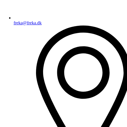
freka@freka.dk