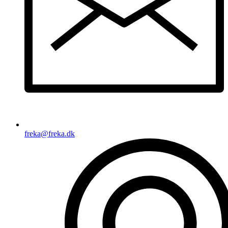
freka@freka.dk