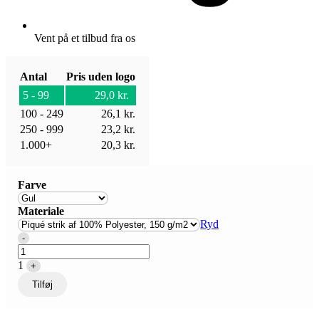
Vent på et tilbud fra os
Antal
Pris uden logo
5 - 99
29,0
kr.
100 - 249
26,1
kr.
250 - 999
23,2
kr.
1.000+
20,3
kr.
Farve
Materiale
Ryd
Quantity
-
1
+
Tilføj