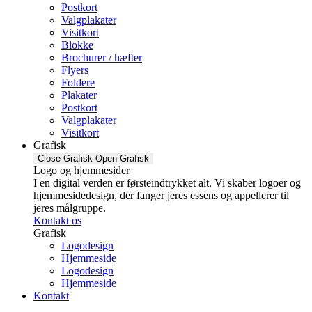
Postkort
Valgplakater
Visitkort
Blokke
Brochurer / hæfter
Flyers
Foldere
Plakater
Postkort
Valgplakater
Visitkort
Grafisk
Close Grafisk
Open Grafisk
Logo og hjemmesider
I en digital verden er førsteindtrykket alt. Vi skaber logoer og
hjemmesidedesign, der fanger jeres essens og appellerer til
jeres målgruppe.
Kontakt os
Grafisk
Logodesign
Hjemmeside
Logodesign
Hjemmeside
Kontakt