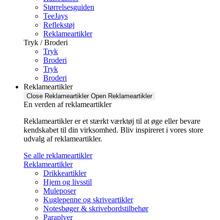
Størrelsesguiden
TeeJays
Reflekstøj
Reklameartikler
Tryk / Broderi
Tryk
Broderi
Tryk
Broderi
Reklameartikler
Close Reklameartikler
Open Reklameartikler
En verden af reklameartikler ​
Reklameartikler er et stærkt værktøj til at øge eller bevare
kendskabet til din virksomhed. Bliv inspireret i vores store
udvalg af reklameartikler.
Se alle reklameartikler
Reklameartikler
Drikkeartikler
Hjem og livsstil
Muleposer
Kuglepenne og skriveartikler
Notesbøger & skrivebordstilbehør
Paraplyer