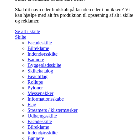
Skal dit navn eller budskab på facaden eller i butikken? Vi
kan hjælpe med alt fra produktion til opsætning af alt i skilte
og reklamer.
Se alt i skilte
Skilte
Facadeskilte
Bilreklame
Indendørsskilte
Bannere
Byggepladsskilte
Skiltekatalog
Beachflag
Rollups
Pyloner
Messepakker
Informationsskabe
Flag
Streamers / klistermærker
Udhængsskilte
Facadeskilte
Bilreklame
Indendørsskilte
Bannere