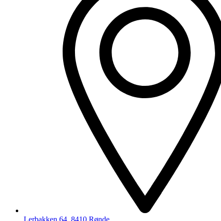
Lerbakken 64, 8410 Rønde