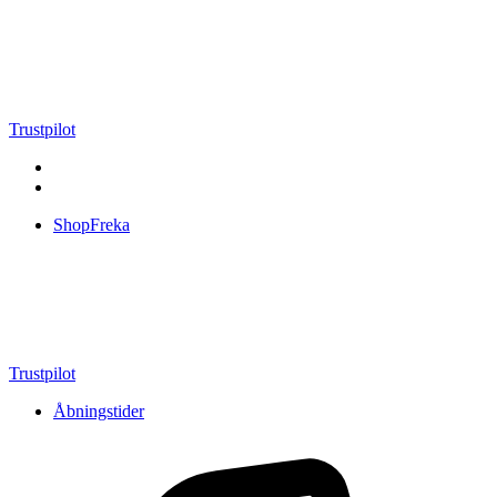
Videre
til
indhold
Trustpilot
ShopFreka
Trustpilot
Åbningstider