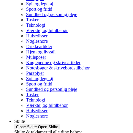
Spil og legetøj
Sport og fritid
Sundhed og personlig pleje
Tasker
Teknologi
Værktøj og biltilbehør
Halsedisser
Nøglesnore
Drikkeartikler
Hjem og livsstil
Muleposer
Kuglepenne og skriveartikler
Notesbøger & skrivebordstilbehør
Paraplyer
Spil og legetøj
Sport og fritid
Sundhed og personlig pleje
Tasker
Teknologi
Værktøj og biltilbehør
Halsedisser
Nøglesnore
Skilte
Close Skilte
Open Skilte
Skilte & reklamer til alle dine behov