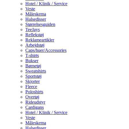
Hotel / Klinik / Service
Veste
Måleskema
Halsedisser
Størrelsesguiden
TeeJays
Reflekstøj
Reklameartikler
Arbejdstøj
Caps/huer/Accessories
T-shirts
Bukser
Børnetøj
Sweatshirts
Sportstøj
Skjorter
Fleece
Poloshirts
Overtøj
Rideudstyr
Cardigans
Hotel / Klinik / Service
Veste
Måleskema
Halsedisser