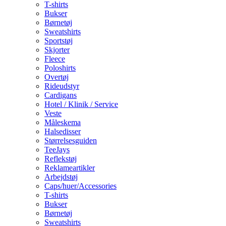
T-shirts
Bukser
Børnetøj
Sweatshirts
Sportstøj
Skjorter
Fleece
Poloshirts
Overtøj
Rideudstyr
Cardigans
Hotel / Klinik / Service
Veste
Måleskema
Halsedisser
Størrelsesguiden
TeeJays
Reflekstøj
Reklameartikler
Arbejdstøj
Caps/huer/Accessories
T-shirts
Bukser
Børnetøj
Sweatshirts