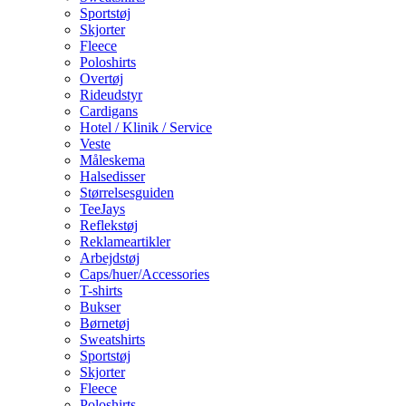
Sportstøj
Skjorter
Fleece
Poloshirts
Overtøj
Rideudstyr
Cardigans
Hotel / Klinik / Service
Veste
Måleskema
Halsedisser
Størrelsesguiden
TeeJays
Reflekstøj
Reklameartikler
Arbejdstøj
Caps/huer/Accessories
T-shirts
Bukser
Børnetøj
Sweatshirts
Sportstøj
Skjorter
Fleece
Poloshirts