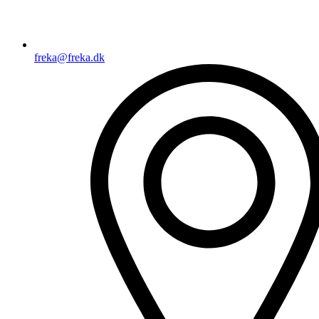
freka@freka.dk