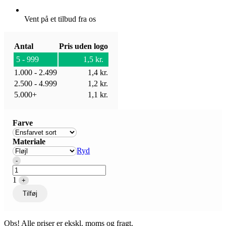
Vent på et tilbud fra os
Antal
Pris uden logo
5 - 999
1,5
kr.
1.000 - 2.499
1,4
kr.
2.500 - 4.999
1,2
kr.
5.000+
1,1
kr.
Farve
Materiale
Ryd
Quantity
-
1
+
Tilføj
Obs! Alle priser er ekskl. moms og fragt.