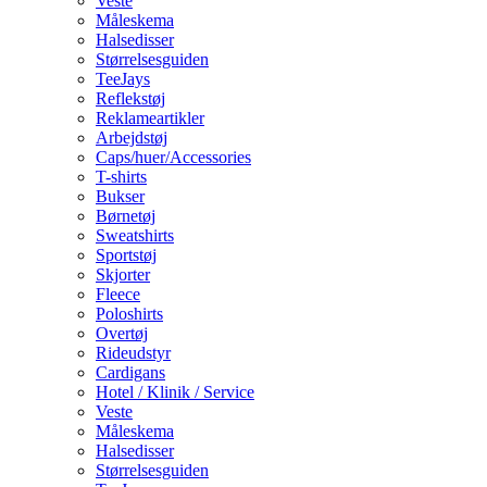
Veste
Måleskema
Halsedisser
Størrelsesguiden
TeeJays
Reflekstøj
Reklameartikler
Arbejdstøj
Caps/huer/Accessories
T-shirts
Bukser
Børnetøj
Sweatshirts
Sportstøj
Skjorter
Fleece
Poloshirts
Overtøj
Rideudstyr
Cardigans
Hotel / Klinik / Service
Veste
Måleskema
Halsedisser
Størrelsesguiden