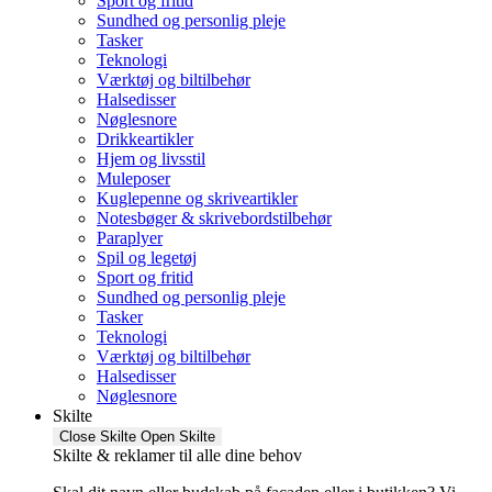
Sport og fritid
Sundhed og personlig pleje
Tasker
Teknologi
Værktøj og biltilbehør
Halsedisser
Nøglesnore
Drikkeartikler
Hjem og livsstil
Muleposer
Kuglepenne og skriveartikler
Notesbøger & skrivebordstilbehør
Paraplyer
Spil og legetøj
Sport og fritid
Sundhed og personlig pleje
Tasker
Teknologi
Værktøj og biltilbehør
Halsedisser
Nøglesnore
Skilte
Close Skilte
Open Skilte
Skilte & reklamer til alle dine behov