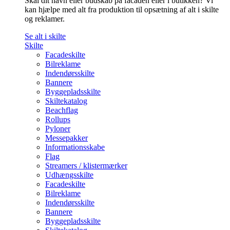
Skal dit navn eller budskab på facaden eller i butikken? Vi
kan hjælpe med alt fra produktion til opsætning af alt i skilte
og reklamer.
Se alt i skilte
Skilte
Facadeskilte
Bilreklame
Indendørsskilte
Bannere
Byggepladsskilte
Skiltekatalog
Beachflag
Rollups
Pyloner
Messepakker
Informationsskabe
Flag
Streamers / klistermærker
Udhængsskilte
Facadeskilte
Bilreklame
Indendørsskilte
Bannere
Byggepladsskilte