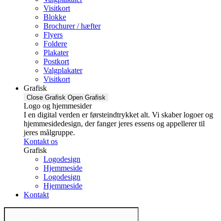
Visitkort
Blokke
Brochurer / hæfter
Flyers
Foldere
Plakater
Postkort
Valgplakater
Visitkort
Grafisk
Close Grafisk
Open Grafisk
Logo og hjemmesider
I en digital verden er førsteindtrykket alt. Vi skaber logoer og
hjemmesidedesign, der fanger jeres essens og appellerer til
jeres målgruppe.
Kontakt os
Grafisk
Logodesign
Hjemmeside
Logodesign
Hjemmeside
Kontakt
Products
search