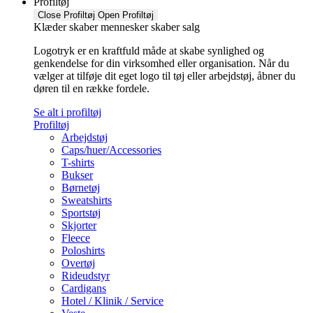
Profiltøj
Close Profiltøj
Open Profiltøj
Klæder skaber mennesker skaber salg
Logotryk er en kraftfuld måde at skabe synlighed og
genkendelse for din virksomhed eller organisation. Når du
vælger at tilføje dit eget logo til tøj eller arbejdstøj, åbner du
døren til en række fordele.
Se alt i profiltøj
Profiltøj
Arbejdstøj
Caps/huer/Accessories
T-shirts
Bukser
Børnetøj
Sweatshirts
Sportstøj
Skjorter
Fleece
Poloshirts
Overtøj
Rideudstyr
Cardigans
Hotel / Klinik / Service