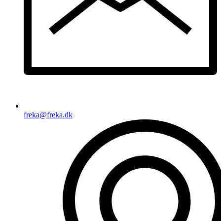
freka@freka.dk