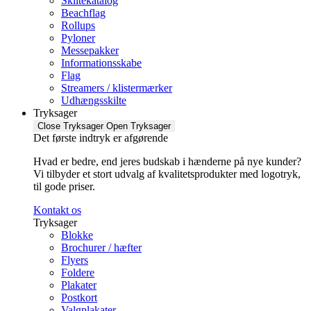
Skiltekatalog
Beachflag
Rollups
Pyloner
Messepakker
Informationsskabe
Flag
Streamers / klistermærker
Udhængsskilte
Tryksager
Close Tryksager
Open Tryksager
Det første indtryk er afgørende
Hvad er bedre, end jeres budskab i hænderne på nye kunder?
Vi tilbyder et stort udvalg af kvalitetsprodukter med logotryk,
til gode priser.
Kontakt os
Tryksager
Blokke
Brochurer / hæfter
Flyers
Foldere
Plakater
Postkort
Valgplakater