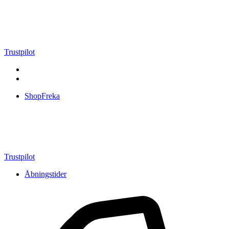
Videre
til
indhold
Trustpilot
ShopFreka
Trustpilot
Åbningstider