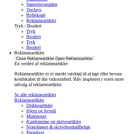
Størrelsesguiden
TeeJays
Reflekstøj
Reklameartikler
Tryk / Broderi
Tryk
Broderi
Tryk
Broderi
Reklameartikler
Close Reklameartikler
Open Reklameartikler
En verden af reklameartikler ​
Reklameartikler er et stærkt værktøj til at øge eller bevare
kendskabet til din virksomhed. Bliv inspireret i vores store
udvalg af reklameartikler.
Se alle reklameartikler
Reklameartikler
Drikkeartikler
Hjem og livsstil
Muleposer
Kuglepenne og skriveartikler
Notesbøger & skrivebordstilbehør
Paraplyer