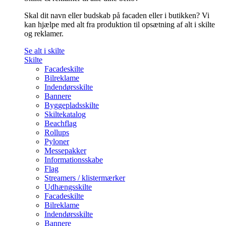
Skal dit navn eller budskab på facaden eller i butikken? Vi
kan hjælpe med alt fra produktion til opsætning af alt i skilte
og reklamer.
Se alt i skilte
Skilte
Facadeskilte
Bilreklame
Indendørsskilte
Bannere
Byggepladsskilte
Skiltekatalog
Beachflag
Rollups
Pyloner
Messepakker
Informationsskabe
Flag
Streamers / klistermærker
Udhængsskilte
Facadeskilte
Bilreklame
Indendørsskilte
Bannere