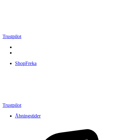
Videre
til
indhold
Trustpilot
ShopFreka
Trustpilot
Åbningstider