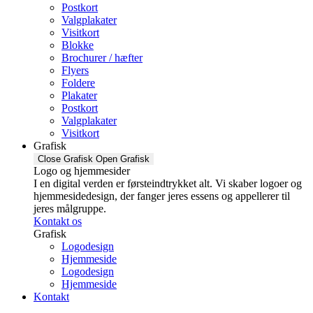
Postkort
Valgplakater
Visitkort
Blokke
Brochurer / hæfter
Flyers
Foldere
Plakater
Postkort
Valgplakater
Visitkort
Grafisk
Close Grafisk
Open Grafisk
Logo og hjemmesider
I en digital verden er førsteindtrykket alt. Vi skaber logoer og
hjemmesidedesign, der fanger jeres essens og appellerer til
jeres målgruppe.
Kontakt os
Grafisk
Logodesign
Hjemmeside
Logodesign
Hjemmeside
Kontakt