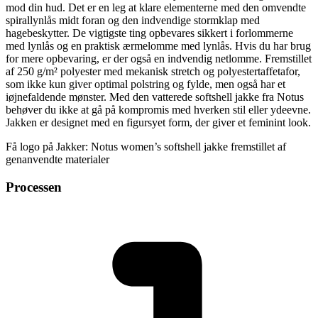
mod din hud. Det er en leg at klare elementerne med den omvendte
spirallynlås midt foran og den indvendige stormklap med
hagebeskytter. De vigtigste ting opbevares sikkert i forlommerne
med lynlås og en praktisk ærmelomme med lynlås. Hvis du har brug
for mere opbevaring, er der også en indvendig netlomme. Fremstillet
af 250 g/m² polyester med mekanisk stretch og polyestertaffetafor,
som ikke kun giver optimal polstring og fylde, men også har et
iøjnefaldende mønster. Med den vatterede softshell jakke fra Notus
behøver du ikke at gå på kompromis med hverken stil eller ydeevne.
Jakken er designet med en figursyet form, der giver et feminint look.
Få logo på Jakker: Notus women’s softshell jakke fremstillet af
genanvendte materialer
Processen