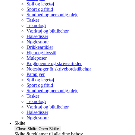
Spil og legetøj
Sport og fritid
Sundhed og personlig pleje
Tasker
Teknologi
Værktøj og biltilbehør
Halsedisser
Nøglesnore
Drikkeartikler
Hjem og livsstil
Muleposer
Kuglepenne og skriveartikler
Notesbøger & skrivebordstilbehør
Paraplyer
Spil og legetøj
Sport og fritid
Sundhed og personlig pleje
Tasker
Teknologi
Værktøj og biltilbehør
Halsedisser
Nøglesnore
Skilte
Close Skilte
Open Skilte
Skilte & reklamer til alle dine behov