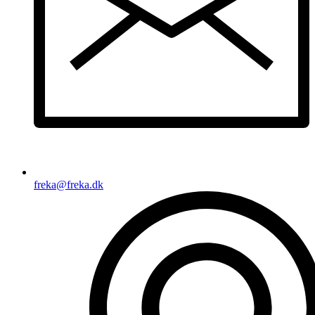
freka@freka.dk