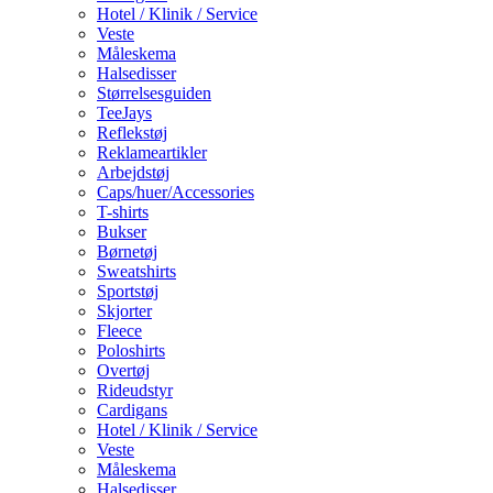
Hotel / Klinik / Service
Veste
Måleskema
Halsedisser
Størrelsesguiden
TeeJays
Reflekstøj
Reklameartikler
Arbejdstøj
Caps/huer/Accessories
T-shirts
Bukser
Børnetøj
Sweatshirts
Sportstøj
Skjorter
Fleece
Poloshirts
Overtøj
Rideudstyr
Cardigans
Hotel / Klinik / Service
Veste
Måleskema
Halsedisser