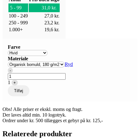
5 - 99
31,0
kr.
100 - 249
27,0
kr.
250 - 999
23,2
kr.
1.000+
19,6
kr.
Farve
Materiale
Ryd
Quantity
-
1
+
Tilføj
Obs! Alle priser er ekskl. moms og fragt.
Der laves altid min. 10 logotryk.
Ordrer under kr. 500 tillægges et gebyr på kr. 125,-
Relaterede produkter