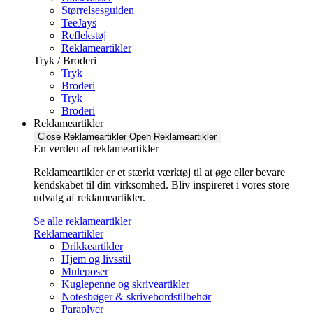
Størrelsesguiden
TeeJays
Reflekstøj
Reklameartikler
Tryk / Broderi
Tryk
Broderi
Tryk
Broderi
Reklameartikler
Close Reklameartikler
Open Reklameartikler
En verden af reklameartikler ​
Reklameartikler er et stærkt værktøj til at øge eller bevare
kendskabet til din virksomhed. Bliv inspireret i vores store
udvalg af reklameartikler.
Se alle reklameartikler
Reklameartikler
Drikkeartikler
Hjem og livsstil
Muleposer
Kuglepenne og skriveartikler
Notesbøger & skrivebordstilbehør
Paraplyer