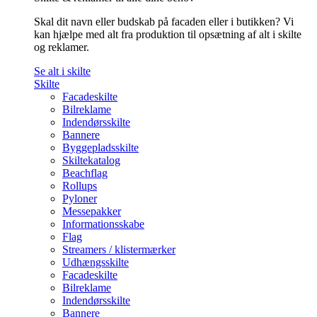
Skal dit navn eller budskab på facaden eller i butikken? Vi
kan hjælpe med alt fra produktion til opsætning af alt i skilte
og reklamer.
Se alt i skilte
Skilte
Facadeskilte
Bilreklame
Indendørsskilte
Bannere
Byggepladsskilte
Skiltekatalog
Beachflag
Rollups
Pyloner
Messepakker
Informationsskabe
Flag
Streamers / klistermærker
Udhængsskilte
Facadeskilte
Bilreklame
Indendørsskilte
Bannere