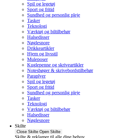
Spil og legetøj
Sport og fritid
Sundhed og personlig pleje
Tasker
Teknologi
Værktøj og biltilbehør
Halsedisser
Nøglesnore
Drikkeartikler
Hjem og livsstil
Muleposer
Kuglepenne og skriveartikler
Notesbøger & skrivebordstilbehør
Paraplyer
Spil og legetøj
Sport og fritid
Sundhed og personlig pleje
Tasker
Teknologi
Værktøj og biltilbehør
Halsedisser
Nøglesnore
Skilte
Close Skilte
Open Skilte
Skilte & reklamer til alle dine behov