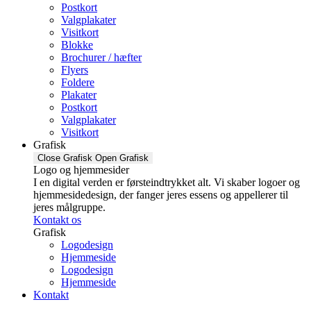
Postkort
Valgplakater
Visitkort
Blokke
Brochurer / hæfter
Flyers
Foldere
Plakater
Postkort
Valgplakater
Visitkort
Grafisk
Close Grafisk
Open Grafisk
Logo og hjemmesider
I en digital verden er førsteindtrykket alt. Vi skaber logoer og
hjemmesidedesign, der fanger jeres essens og appellerer til
jeres målgruppe.
Kontakt os
Grafisk
Logodesign
Hjemmeside
Logodesign
Hjemmeside
Kontakt