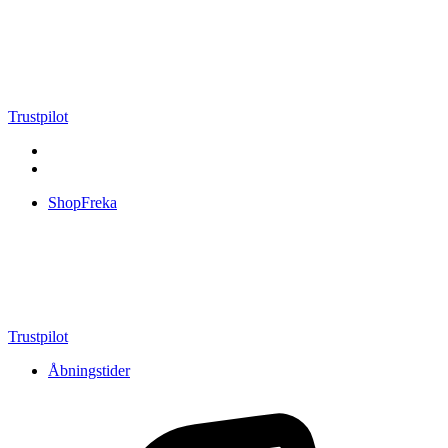
Videre
til
indhold
Trustpilot
ShopFreka
Trustpilot
Åbningstider