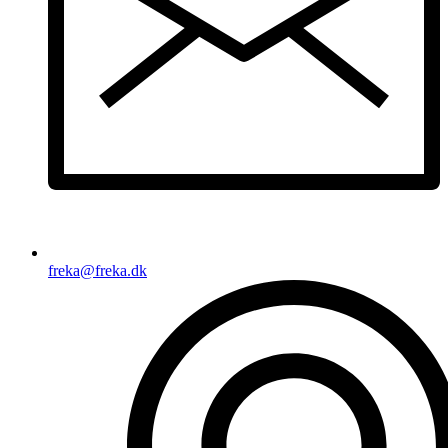
freka@freka.dk