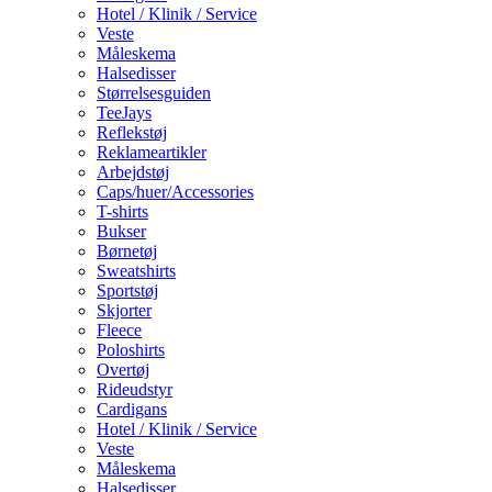
Hotel / Klinik / Service
Veste
Måleskema
Halsedisser
Størrelsesguiden
TeeJays
Reflekstøj
Reklameartikler
Arbejdstøj
Caps/huer/Accessories
T-shirts
Bukser
Børnetøj
Sweatshirts
Sportstøj
Skjorter
Fleece
Poloshirts
Overtøj
Rideudstyr
Cardigans
Hotel / Klinik / Service
Veste
Måleskema
Halsedisser