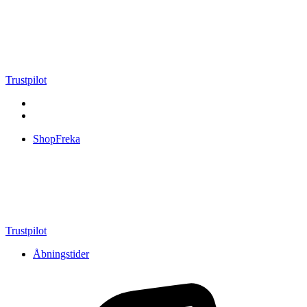
Videre
til
indhold
Trustpilot
ShopFreka
Trustpilot
Åbningstider