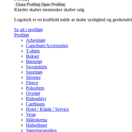
Close Profiltøj
Open Profiltøj
Klæder skaber mennesker skaber salg
Logotryk er en kraftfuld måde at skabe synlighed og genkendelse f
Se alt i profiltøj
Profiltøj
Arbejdstøj
Caps/huer/Accessories
T-shirts
Bukser
Børnetøj
Sweatshirts
Sportstøj
Skjorter
Fleece
Poloshirts
Overtøj
Rideudstyr
Cardigans
Hotel / Klinik / Service
Veste
Måleskema
Halsedisser
Størrelsesguiden