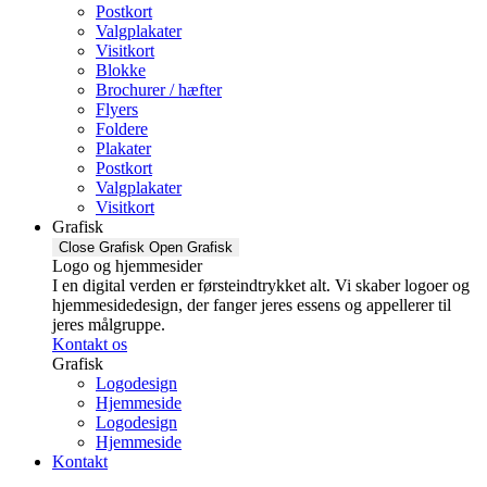
Postkort
Valgplakater
Visitkort
Blokke
Brochurer / hæfter
Flyers
Foldere
Plakater
Postkort
Valgplakater
Visitkort
Grafisk
Close Grafisk
Open Grafisk
Logo og hjemmesider
I en digital verden er førsteindtrykket alt. Vi skaber logoer og
hjemmesidedesign, der fanger jeres essens og appellerer til
jeres målgruppe.
Kontakt os
Grafisk
Logodesign
Hjemmeside
Logodesign
Hjemmeside
Kontakt