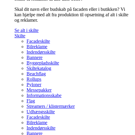
Skal dit navn eller budskab på facaden eller i butikken? Vi
kan hjælpe med alt fra produktion til opsætning af alt i skilte
og reklamer.
Se alt i skilte
Skilte
Facadeskilte
Bilreklame
Indendørsskilte
Bannere
Byggepladsskilte
Skiltekatalog
Beachflag
Rollups
Pyloner
Messepakker
Informationsskabe
Flag
Streamers / klistermærker
Udhængsskilte
Facadeskilte
Bilreklame
Indendørsskilte
Bannere