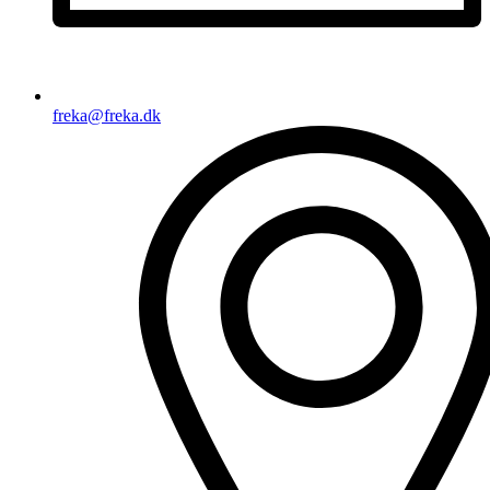
freka@freka.dk