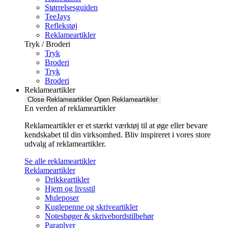
Størrelsesguiden
TeeJays
Reflekstøj
Reklameartikler
Tryk / Broderi
Tryk
Broderi
Tryk
Broderi
Reklameartikler
Close Reklameartikler
Open Reklameartikler
En verden af reklameartikler ​
Reklameartikler er et stærkt værktøj til at øge eller bevare
kendskabet til din virksomhed. Bliv inspireret i vores store
udvalg af reklameartikler.
Se alle reklameartikler
Reklameartikler
Drikkeartikler
Hjem og livsstil
Muleposer
Kuglepenne og skriveartikler
Notesbøger & skrivebordstilbehør
Paraplyer