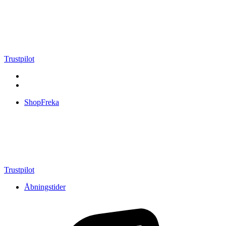
Videre
til
indhold
Trustpilot
ShopFreka
Trustpilot
Åbningstider