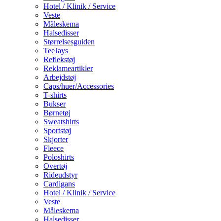
Hotel / Klinik / Service
Veste
Måleskema
Halsedisser
Størrelsesguiden
TeeJays
Reflekstøj
Reklameartikler
Arbejdstøj
Caps/huer/Accessories
T-shirts
Bukser
Børnetøj
Sweatshirts
Sportstøj
Skjorter
Fleece
Poloshirts
Overtøj
Rideudstyr
Cardigans
Hotel / Klinik / Service
Veste
Måleskema
Halsedisser