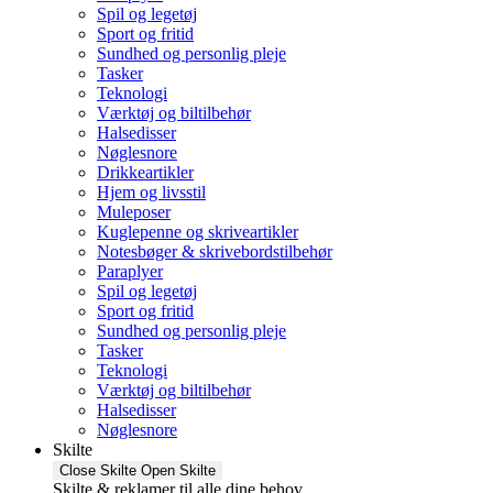
Spil og legetøj
Sport og fritid
Sundhed og personlig pleje
Tasker
Teknologi
Værktøj og biltilbehør
Halsedisser
Nøglesnore
Drikkeartikler
Hjem og livsstil
Muleposer
Kuglepenne og skriveartikler
Notesbøger & skrivebordstilbehør
Paraplyer
Spil og legetøj
Sport og fritid
Sundhed og personlig pleje
Tasker
Teknologi
Værktøj og biltilbehør
Halsedisser
Nøglesnore
Skilte
Close Skilte
Open Skilte
Skilte & reklamer til alle dine behov