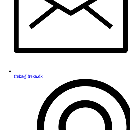
freka@freka.dk