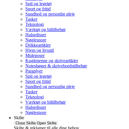
Spil og legetøj
Sport og fritid
Sundhed og personlig pleje
Tasker
Teknologi
Værktøj og biltilbehør
Halsedisser
Nøglesnore
Drikkeartikler
Hjem og livsstil
Muleposer
Kuglepenne og skriveartikler
Notesbøger & skrivebordstilbehør
Paraplyer
Spil og legetøj
Sport og fritid
Sundhed og personlig pleje
Tasker
Teknologi
Værktøj og biltilbehør
Halsedisser
Nøglesnore
Skilte
Close Skilte
Open Skilte
Skilte & reklamer til alle dine behov