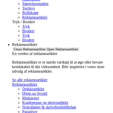
Størrelsesguiden
TeeJays
Reflekstøj
Reklameartikler
Tryk / Broderi
Tryk
Broderi
Tryk
Broderi
Reklameartikler
Close Reklameartikler
Open Reklameartikler
En verden af reklameartikler ​
Reklameartikler er et stærkt værktøj til at øge eller bevare
kendskabet til din virksomhed. Bliv inspireret i vores store
udvalg af reklameartikler.
Se alle reklameartikler
Reklameartikler
Drikkeartikler
Hjem og livsstil
Muleposer
Kuglepenne og skriveartikler
Notesbøger & skrivebordstilbehør
Paraplyer