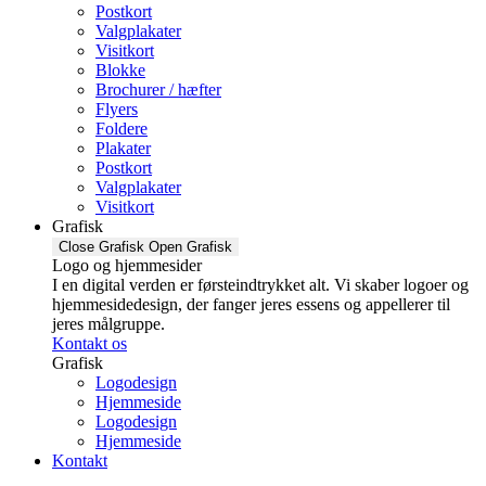
Postkort
Valgplakater
Visitkort
Blokke
Brochurer / hæfter
Flyers
Foldere
Plakater
Postkort
Valgplakater
Visitkort
Grafisk
Close Grafisk
Open Grafisk
Logo og hjemmesider
I en digital verden er førsteindtrykket alt. Vi skaber logoer og
hjemmesidedesign, der fanger jeres essens og appellerer til
jeres målgruppe.
Kontakt os
Grafisk
Logodesign
Hjemmeside
Logodesign
Hjemmeside
Kontakt