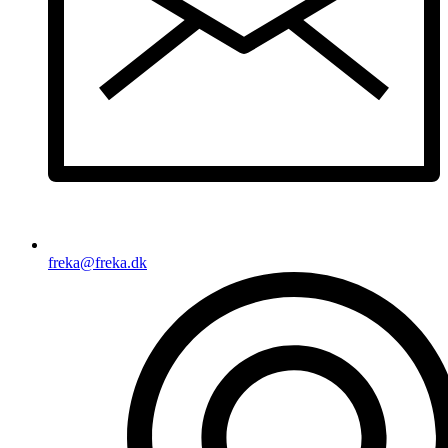
freka@freka.dk