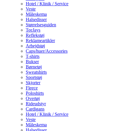
Hotel / Klinik / Service
Veste
Måleskema
Halsedisser
Størrelsesguiden
TeeJays
Reflekstøj
Reklameartikler
Arbejdstøj
Caps/huer/Accessories
T-shirts
Bukser
Børnetøj
Sweatshirts
Sportstøj
Skjorter
Fleece
Poloshirts
Overtøj
Rideudstyr
Cardigans
Hotel / Klinik / Service
Veste
Måleskema
Halsedisser