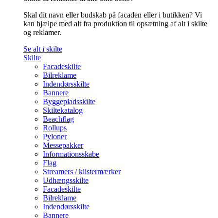
Skal dit navn eller budskab på facaden eller i butikken? Vi
kan hjælpe med alt fra produktion til opsætning af alt i skilte
og reklamer.
Se alt i skilte
Skilte
Facadeskilte
Bilreklame
Indendørsskilte
Bannere
Byggepladsskilte
Skiltekatalog
Beachflag
Rollups
Pyloner
Messepakker
Informationsskabe
Flag
Streamers / klistermærker
Udhængsskilte
Facadeskilte
Bilreklame
Indendørsskilte
Bannere