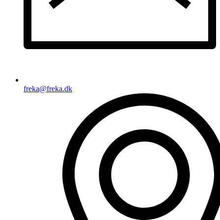
freka@freka.dk