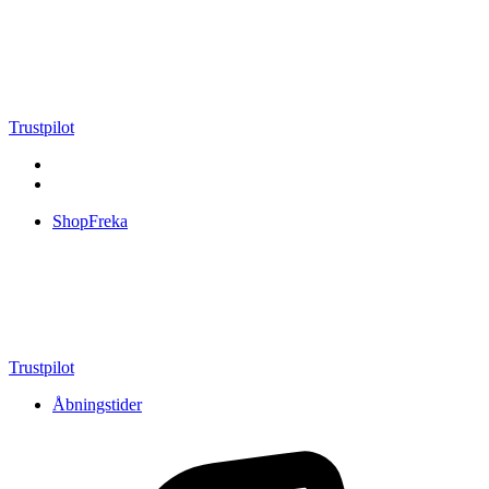
Videre
til
indhold
Trustpilot
ShopFreka
Trustpilot
Åbningstider