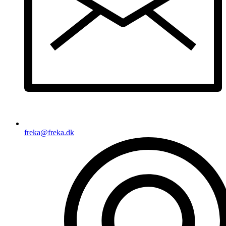
freka@freka.dk