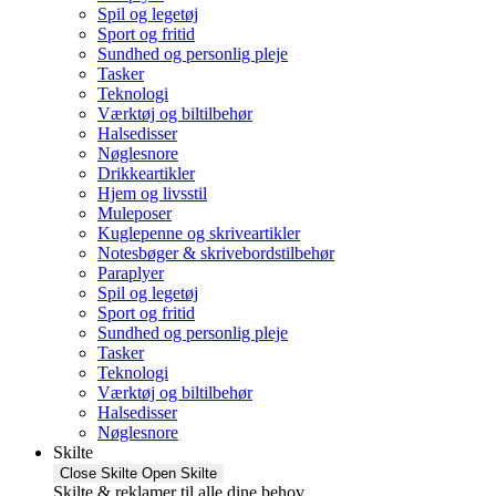
Spil og legetøj
Sport og fritid
Sundhed og personlig pleje
Tasker
Teknologi
Værktøj og biltilbehør
Halsedisser
Nøglesnore
Drikkeartikler
Hjem og livsstil
Muleposer
Kuglepenne og skriveartikler
Notesbøger & skrivebordstilbehør
Paraplyer
Spil og legetøj
Sport og fritid
Sundhed og personlig pleje
Tasker
Teknologi
Værktøj og biltilbehør
Halsedisser
Nøglesnore
Skilte
Close Skilte
Open Skilte
Skilte & reklamer til alle dine behov