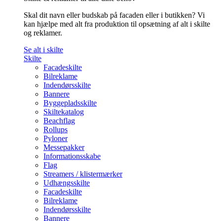
Skal dit navn eller budskab på facaden eller i butikken? Vi
kan hjælpe med alt fra produktion til opsætning af alt i skilte
og reklamer.
Se alt i skilte
Skilte
Facadeskilte
Bilreklame
Indendørsskilte
Bannere
Byggepladsskilte
Skiltekatalog
Beachflag
Rollups
Pyloner
Messepakker
Informationsskabe
Flag
Streamers / klistermærker
Udhængsskilte
Facadeskilte
Bilreklame
Indendørsskilte
Bannere