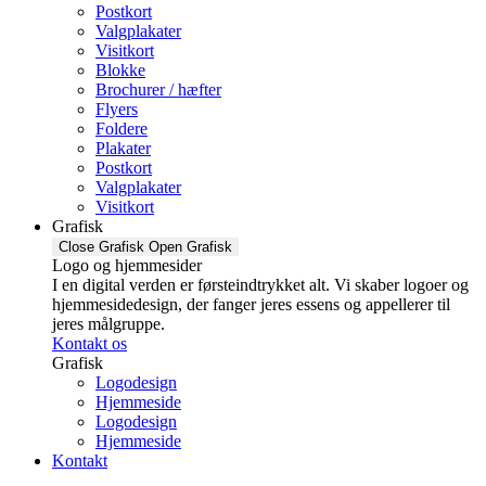
Postkort
Valgplakater
Visitkort
Blokke
Brochurer / hæfter
Flyers
Foldere
Plakater
Postkort
Valgplakater
Visitkort
Grafisk
Close Grafisk
Open Grafisk
Logo og hjemmesider
I en digital verden er førsteindtrykket alt. Vi skaber logoer og
hjemmesidedesign, der fanger jeres essens og appellerer til
jeres målgruppe.
Kontakt os
Grafisk
Logodesign
Hjemmeside
Logodesign
Hjemmeside
Kontakt