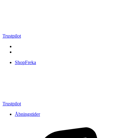
Videre
til
indhold
Trustpilot
ShopFreka
Trustpilot
Åbningstider