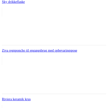
Sky drikkeflaske
Ziva regnponcho til engangsbrug med opbevaringspose
Riviera keramik krus