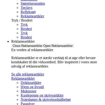
Størrelsesguiden
TeeJays
Reflekstøj
Reklameartikler
Tryk / Broderi
Tryk
Broderi
Tryk
Broderi
Reklameartikler
Close Reklameartikler
Open Reklameartikler
En verden af reklameartikler ​
Reklameartikler er et stærkt værktøj til at øge eller bevare
kendskabet til din virksomhed. Bliv inspireret i vores store
udvalg af reklameartikler.
Se alle reklameartikler
Reklameartikler
Drikkeartikler
Hjem og livsstil
Muleposer
Kuglepenne og skriveartikler
Notesbøger & skrivebordstilbehør
Paraplyer