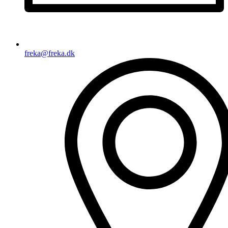
freka@freka.dk