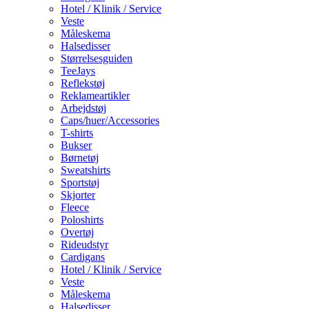
Hotel / Klinik / Service
Veste
Måleskema
Halsedisser
Størrelsesguiden
TeeJays
Reflekstøj
Reklameartikler
Arbejdstøj
Caps/huer/Accessories
T-shirts
Bukser
Børnetøj
Sweatshirts
Sportstøj
Skjorter
Fleece
Poloshirts
Overtøj
Rideudstyr
Cardigans
Hotel / Klinik / Service
Veste
Måleskema
Halsedisser