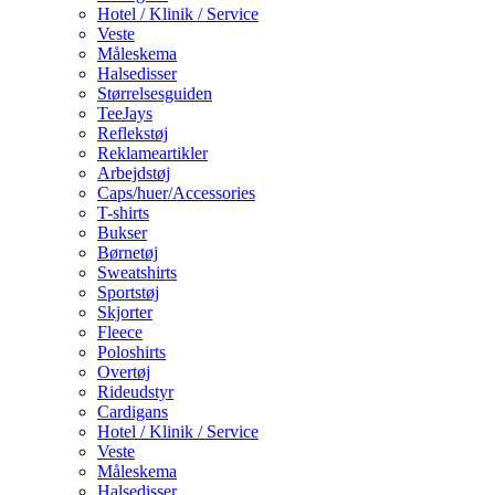
Hotel / Klinik / Service
Veste
Måleskema
Halsedisser
Størrelsesguiden
TeeJays
Reflekstøj
Reklameartikler
Arbejdstøj
Caps/huer/Accessories
T-shirts
Bukser
Børnetøj
Sweatshirts
Sportstøj
Skjorter
Fleece
Poloshirts
Overtøj
Rideudstyr
Cardigans
Hotel / Klinik / Service
Veste
Måleskema
Halsedisser