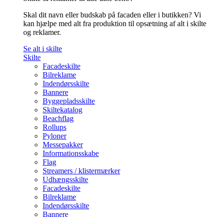
Skal dit navn eller budskab på facaden eller i butikken? Vi
kan hjælpe med alt fra produktion til opsætning af alt i skilte
og reklamer.
Se alt i skilte
Skilte
Facadeskilte
Bilreklame
Indendørsskilte
Bannere
Byggepladsskilte
Skiltekatalog
Beachflag
Rollups
Pyloner
Messepakker
Informationsskabe
Flag
Streamers / klistermærker
Udhængsskilte
Facadeskilte
Bilreklame
Indendørsskilte
Bannere