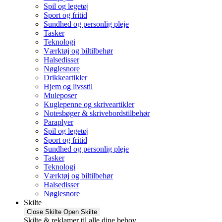
Spil og legetøj
Sport og fritid
Sundhed og personlig pleje
Tasker
Teknologi
Værktøj og biltilbehør
Halsedisser
Nøglesnore
Drikkeartikler
Hjem og livsstil
Muleposer
Kuglepenne og skriveartikler
Notesbøger & skrivebordstilbehør
Paraplyer
Spil og legetøj
Sport og fritid
Sundhed og personlig pleje
Tasker
Teknologi
Værktøj og biltilbehør
Halsedisser
Nøglesnore
Skilte
Close Skilte
Open Skilte
Skilte & reklamer til alle dine behov