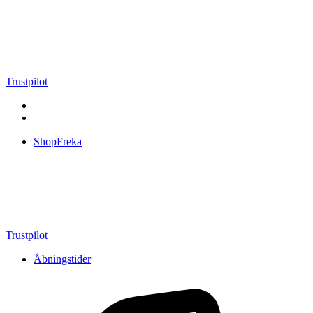
Videre
til
indhold
Trustpilot
ShopFreka
Trustpilot
Åbningstider