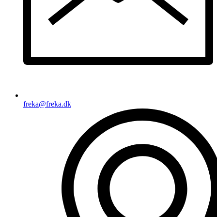
freka@freka.dk