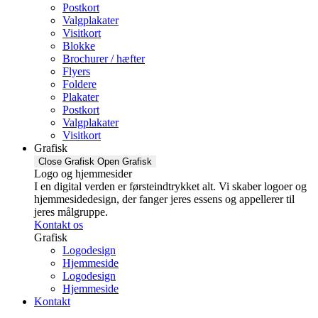
Postkort
Valgplakater
Visitkort
Blokke
Brochurer / hæfter
Flyers
Foldere
Plakater
Postkort
Valgplakater
Visitkort
Grafisk
Close Grafisk
Open Grafisk
Logo og hjemmesider
I en digital verden er førsteindtrykket alt. Vi skaber logoer og
hjemmesidedesign, der fanger jeres essens og appellerer til
jeres målgruppe.
Kontakt os
Grafisk
Logodesign
Hjemmeside
Logodesign
Hjemmeside
Kontakt