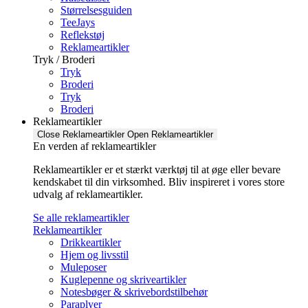
Størrelsesguiden
TeeJays
Reflekstøj
Reklameartikler
Tryk / Broderi
Tryk
Broderi
Tryk
Broderi
Reklameartikler
Close Reklameartikler
Open Reklameartikler
En verden af reklameartikler ​
Reklameartikler er et stærkt værktøj til at øge eller bevare
kendskabet til din virksomhed. Bliv inspireret i vores store
udvalg af reklameartikler.
Se alle reklameartikler
Reklameartikler
Drikkeartikler
Hjem og livsstil
Muleposer
Kuglepenne og skriveartikler
Notesbøger & skrivebordstilbehør
Paraplyer